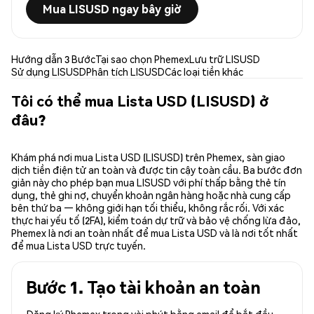
Mua LISUSD ngay bây giờ
Hướng dẫn 3 Bước
Tại sao chọn Phemex
Lưu trữ LISUSD
Sử dụng LISUSD
Phân tích LISUSD
Các loại tiền khác
Tôi có thể mua Lista USD (LISUSD) ở
đâu?
Khám phá nơi mua Lista USD (LISUSD) trên Phemex, sàn giao
dịch tiền điện tử an toàn và được tin cậy toàn cầu. Ba bước đơn
giản này cho phép bạn mua LISUSD với phí thấp bằng thẻ tín
dụng, thẻ ghi nợ, chuyển khoản ngân hàng hoặc nhà cung cấp
bên thứ ba — không giới hạn tối thiểu, không rắc rối. Với xác
thực hai yếu tố (2FA), kiểm toán dự trữ và bảo vệ chống lừa đảo,
Phemex là nơi an toàn nhất để mua Lista USD và là nơi tốt nhất
để mua Lista USD trực tuyến.
Bước 1. Tạo tài khoản an toàn