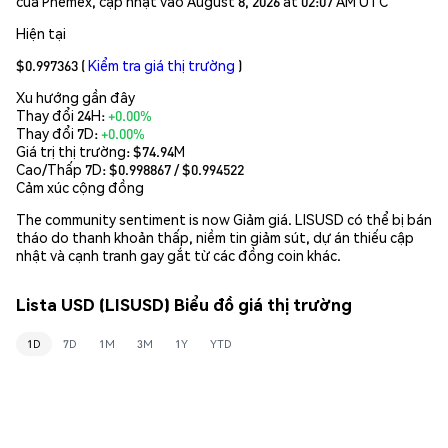
của Phemex, cập nhật vào August 8, 2026 at 02:07 AM UTC
Hiện tại
$0.997363
(
Kiểm tra giá thị trường
)
Xu hướng gần đây
Thay đổi 24H:
+0.00%
Thay đổi 7D:
+0.00%
Giá trị thị trường:
$74.94M
Cao/Thấp 7D: $
0.998867
/ $
0.994522
Cảm xúc cộng đồng
The community sentiment is now Giảm giá. LISUSD có thể bị bán
tháo do thanh khoản thấp, niềm tin giảm sút, dự án thiếu cập
nhật và cạnh tranh gay gắt từ các đồng coin khác.
Lista USD (LISUSD) Biểu đồ giá thị trường
1D
7D
1M
3M
1Y
YTD