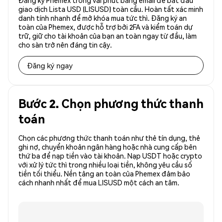
Đăng ký Phemex trong vài phút bằng email để bắt đầu
giao dịch Lista USD (LISUSD) toàn cầu. Hoàn tất xác minh
danh tính nhanh để mở khóa mua tức thì. Đăng ký an
toàn của Phemex, được hỗ trợ bởi 2FA và kiểm toán dự
trữ, giữ cho tài khoản của bạn an toàn ngay từ đầu, làm
cho sàn trở nên đáng tin cậy.
Đăng ký ngay
Bước 2. Chọn phương thức thanh
toán
Chọn các phương thức thanh toán như thẻ tín dụng, thẻ
ghi nợ, chuyển khoản ngân hàng hoặc nhà cung cấp bên
thứ ba để nạp tiền vào tài khoản. Nạp USDT hoặc crypto
với xử lý tức thì trong nhiều loại tiền, không yêu cầu số
tiền tối thiểu. Nền tảng an toàn của Phemex đảm bảo
cách nhanh nhất để mua LISUSD một cách an tâm.