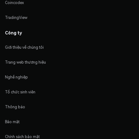
Coincodex
TradingView
Công ty
Giới thiệu về chúng tôi
Trang web thương hiệu
Nghề nghiệp
Tổ chức sinh viên
Thông báo
Bảo mật
Chính sách bảo mật