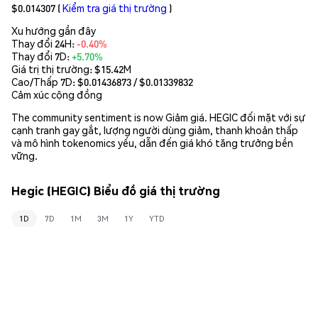
$0.014307
(
Kiểm tra giá thị trường
)
Xu hướng gần đây
Thay đổi 24H:
-0.40%
Thay đổi 7D:
+5.70%
Giá trị thị trường:
$15.42M
Cao/Thấp 7D: $
0.01436873
/ $
0.01339832
Cảm xúc cộng đồng
The community sentiment is now Giảm giá. HEGIC đối mặt với sự
cạnh tranh gay gắt, lượng người dùng giảm, thanh khoản thấp
và mô hình tokenomics yếu, dẫn đến giá khó tăng trưởng bền
vững.
Hegic (HEGIC) Biểu đồ giá thị trường
1D
7D
1M
3M
1Y
YTD