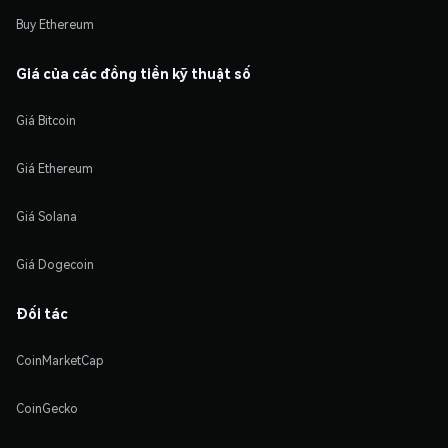
Buy Ethereum
Giá của các đồng tiền kỹ thuật số
Giá Bitcoin
Giá Ethereum
Giá Solana
Giá Dogecoin
Đối tác
CoinMarketCap
CoinGecko