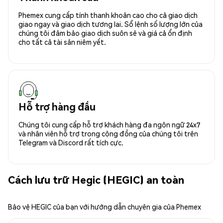
Phemex cung cấp tính thanh khoản cao cho cả giao dịch
giao ngay và giao dịch tương lai. Sổ lệnh số lượng lớn của
chúng tôi đảm bảo giao dịch suôn sẻ và giá cả ổn định
cho tất cả tài sản niêm yết.
Hỗ trợ hàng đầu
Chúng tôi cung cấp hỗ trợ khách hàng đa ngôn ngữ 24x7
và nhân viên hỗ trợ trong cộng đồng của chúng tôi trên
Telegram và Discord rất tích cực.
Cách lưu trữ Hegic (HEGIC) an toàn
Bảo vệ HEGIC của bạn với hướng dẫn chuyên gia của Phemex