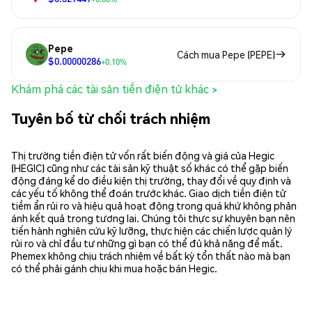
Pepe
Cách mua Pepe (PEPE)
$0.00000286
+0.10%
Khám phá các tài sản tiền điện tử khác >
Tuyên bố từ chối trách nhiệm
Thị trường tiền điện tử vốn rất biến động và giá của Hegic
(HEGIC) cũng như các tài sản kỹ thuật số khác có thể gặp biến
động đáng kể do điều kiện thị trường, thay đổi về quy định và
các yếu tố không thể đoán trước khác. Giao dịch tiền điện tử
tiềm ẩn rủi ro và hiệu quả hoạt động trong quá khứ không phản
ánh kết quả trong tương lai. Chúng tôi thực sự khuyên bạn nên
tiến hành nghiên cứu kỹ lưỡng, thực hiện các chiến lược quản lý
rủi ro và chỉ đầu tư những gì bạn có thể đủ khả năng để mất.
Phemex không chịu trách nhiệm về bất kỳ tổn thất nào mà bạn
có thể phải gánh chịu khi mua hoặc bán Hegic.