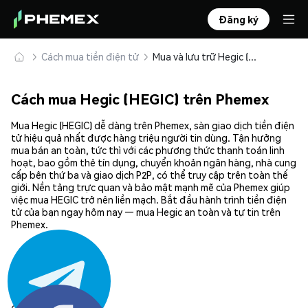
Đăng ký
Cách mua tiền điện tử
Mua và lưu trữ Hegic (HEGIC) an toàn
Cách mua Hegic (HEGIC) trên Phemex
Mua Hegic (HEGIC) dễ dàng trên Phemex, sàn giao dịch tiền điện
tử hiệu quả nhất được hàng triệu người tin dùng. Tận hưởng
mua bán an toàn, tức thì với các phương thức thanh toán linh
hoạt, bao gồm thẻ tín dụng, chuyển khoản ngân hàng, nhà cung
cấp bên thứ ba và giao dịch P2P, có thể truy cập trên toàn thế
giới. Nền tảng trực quan và bảo mật mạnh mẽ của Phemex giúp
việc mua HEGIC trở nên liền mạch. Bắt đầu hành trình tiền điện
tử của bạn ngay hôm nay — mua Hegic an toàn và tự tin trên
Phemex.