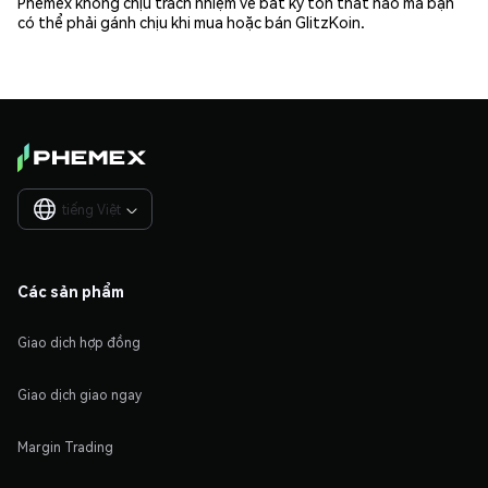
Phemex không chịu trách nhiệm về bất kỳ tổn thất nào mà bạn
có thể phải gánh chịu khi mua hoặc bán GlitzKoin.
tiếng Việt

Các sản phẩm
Giao dịch hợp đồng
Giao dịch giao ngay
Margin Trading