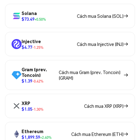
Solana
Cách mua Solana (SOL)
$73.49
+0.50%
Injective
Cách mua Injective (INJ)
$4.77
-1.25%
Gram (prev.
Cách mua Gram (prev. Toncoin)
Toncoin)
(GRAM)
$1.39
-0.42%
XRP
Cách mua XRP (XRP)
$1.05
-1.30%
Ethereum
Cách mua Ethereum (ETH)
$1,899.59
+2.40%