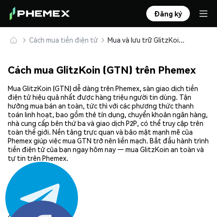
Đăng ký
Cách mua tiền điện tử
Mua và lưu trữ GlitzKoin (GTN) an toàn
Cách mua GlitzKoin (GTN) trên Phemex
Mua GlitzKoin (GTN) dễ dàng trên Phemex, sàn giao dịch tiền
điện tử hiệu quả nhất được hàng triệu người tin dùng. Tận
hưởng mua bán an toàn, tức thì với các phương thức thanh
toán linh hoạt, bao gồm thẻ tín dụng, chuyển khoản ngân hàng,
nhà cung cấp bên thứ ba và giao dịch P2P, có thể truy cập trên
toàn thế giới. Nền tảng trực quan và bảo mật mạnh mẽ của
Phemex giúp việc mua GTN trở nên liền mạch. Bắt đầu hành trình
tiền điện tử của bạn ngay hôm nay — mua GlitzKoin an toàn và
tự tin trên Phemex.