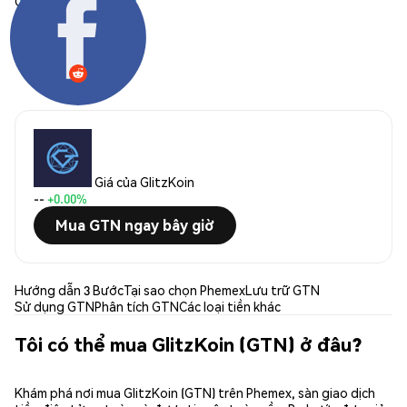
Chia sẻ:
Giá của GlitzKoin
--
+0.00%
Mua GTN ngay bây giờ
Hướng dẫn 3 Bước
Tại sao chọn Phemex
Lưu trữ GTN
Sử dụng GTN
Phân tích GTN
Các loại tiền khác
Tôi có thể mua GlitzKoin (GTN) ở đâu?
Khám phá nơi mua GlitzKoin (GTN) trên Phemex, sàn giao dịch