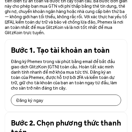
tiền điện tử an toàn và được tin cậy toàn cầu. Ba bước đơn giản
này cho phép bạn mua GTN với phí thấp bằng thẻ tín dụng, thẻ
ghi nợ, chuyển khoản ngân hàng hoặc nhà cung cấp bên thứ ba
— không giới hạn tối thiểu, không rắc rối. Với xác thực hai yếu tố
(2FA), kiểm toán dự trữ và bảo vệ chống lừa đảo, Phemex là nơi
an toàn nhất để mua GlitzKoin và là nơi tốt nhất để mua
GlitzKoin trực tuyến.
Bước 1. Tạo tài khoản an toàn
Đăng ký Phemex trong vài phút bằng email để bắt đầu
giao dịch GlitzKoin (GTN) toàn cầu. Hoàn tất xác minh
danh tính nhanh để mở khóa mua tức thì. Đăng ký an
toàn của Phemex, được hỗ trợ bởi 2FA và kiểm toán dự
trữ, giữ cho tài khoản của bạn an toàn ngay từ đầu, làm
cho sàn trở nên đáng tin cậy.
Đăng ký ngay
Bước 2. Chọn phương thức thanh
toán