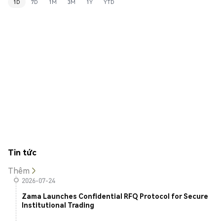
1D
7D
1M
3M
1Y
YTD
Tin tức
Thêm
2026-07-24
Zama Launches Confidential RFQ Protocol for Secure
Institutional Trading