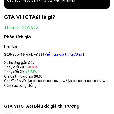
Get Your First GTA VI (GTA6) with Phemex
GTA VI (GTA6) là gì?
Thêm về GTA VI
Phân tích giá
Hiện tại
$0.0<sub>13</sub>4183
(
Kiểm tra giá thị trường
)
Xu hướng gần đây
Thay đổi 24H:
-0.08%
Thay đổi 7D:
+5.53%
Giá trị thị trường:
$0.00
Cao/Thấp 7D: $
0.000000000000041866
/ $
0.000000000000038924
Cảm xúc cộng đồng
--
GTA VI (GTA6) Biểu đồ giá thị trường