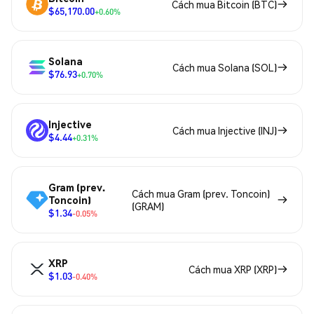
Cách mua Bitcoin (BTC)
$65,170.00
+0.60%
Solana
Cách mua Solana (SOL)
$76.93
+0.70%
Injective
Cách mua Injective (INJ)
$4.44
+0.31%
Gram (prev.
Cách mua Gram (prev. Toncoin)
Toncoin)
(GRAM)
$1.34
-0.05%
XRP
Cách mua XRP (XRP)
$1.03
-0.40%