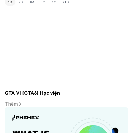
1D
7D
1M
3M
1Y
YTD
GTA VI (GTA6) Học viện
Thêm