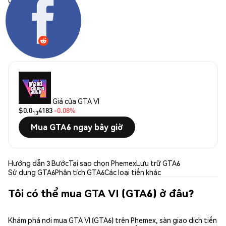
Chia sẻ:
Giá của GTA VI
$0.0
4183
-0.08%
13
Mua GTA6 ngay bây giờ
Hướng dẫn 3 Bước
Tại sao chọn Phemex
Lưu trữ GTA6
Sử dụng GTA6
Phân tích GTA6
Các loại tiền khác
Tôi có thể mua GTA VI (GTA6) ở đâu?
Khám phá nơi mua GTA VI (GTA6) trên Phemex, sàn giao dịch tiền