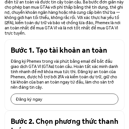
điện tử an toàn và được tin cậy toàn cầu. Ba bước đơn giản này
cho phép bạn mua GTA6 với phí thấp bằng thẻ tín dụng, thẻ ghi
nợ, chuyển khoản ngân hàng hoặc nhà cung cấp bên thứ ba —
không giới hạn tối thiểu, không rắc rối. Với xác thực hai yếu tố
(2FA), kiểm toán dự trữ và bảo vệ chống lừa đảo, Phemex là nơi
an toàn nhất để mua GTA VI và là nơi tốt nhất để mua GTA VI
trực tuyến.
Bước 1. Tạo tài khoản an toàn
Đăng ký Phemex trong vài phút bằng email để bắt đầu
giao dịch GTA VI (GTA6) toàn cầu. Hoàn tất xác minh danh
tính nhanh để mở khóa mua tức thì. Đăng ký an toàn của
Phemex, được hỗ trợ bởi 2FA và kiểm toán dự trữ, giữ cho
tài khoản của bạn an toàn ngay từ đầu, làm cho sàn trở
nên đáng tin cậy.
Đăng ký ngay
Bước 2. Chọn phương thức thanh