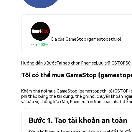
Giá của GameStop (gamestopeth.io)
--
+0.00%
Hướng dẫn 3 Bước
Tại sao chọn Phemex
Lưu trữ GSTOP
Sử
Tôi có thể mua GameStop (gamestope
Khám phá nơi mua GameStop (gamestopeth.io) (GSTOP) trê
phí thấp bằng thẻ tín dụng, thẻ ghi nợ, chuyển khoản ngân
và bảo vệ chống lừa đảo, Phemex là nơi an toàn nhất để
Bước 1. Tạo tài khoản an toàn
Đăng ký Phemex trong vài phút bằng email để bắt đầu