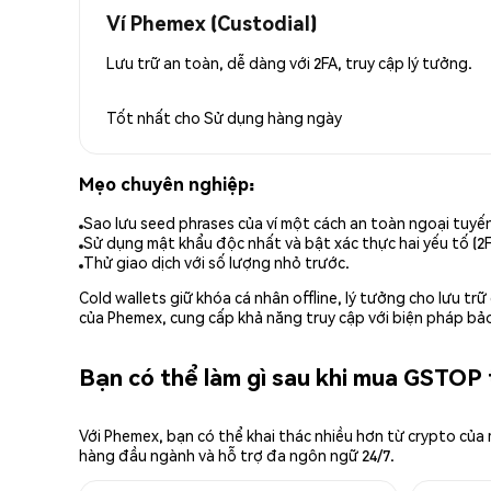
Ví Phemex (Custodial)
Lưu trữ an toàn, dễ dàng với 2FA, truy cập lý tưởng.
Tốt nhất cho
Sử dụng hàng ngày
Mẹo chuyên nghiệp:
Sao lưu seed phrases của ví một cách an toàn ngoại tuyế
Sử dụng mật khẩu độc nhất và bật xác thực hai yếu tố (2F
Thử giao dịch với số lượng nhỏ trước.
Cold wallets giữ khóa cá nhân offline, lý tưởng cho lưu t
của Phemex, cung cấp khả năng truy cập với biện pháp bảo
Bạn có thể làm gì sau khi mua GSTOP
Với Phemex, bạn có thể khai thác nhiều hơn từ crypto của
hàng đầu ngành và hỗ trợ đa ngôn ngữ 24/7.