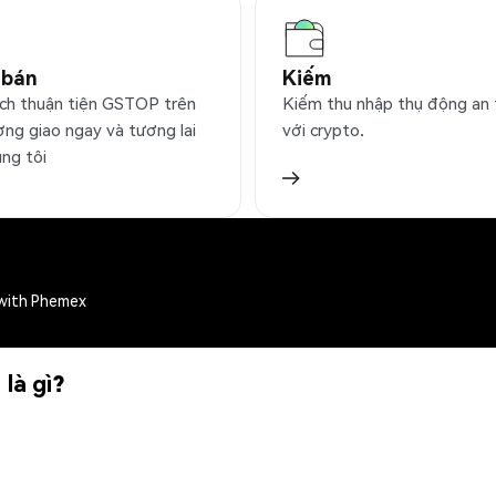
 bán
Kiếm
ịch thuận tiện GSTOP trên
Kiếm thu nhập thụ động an
ờng giao ngay và tương lai
với crypto.
úng tôi
with Phemex
là gì?