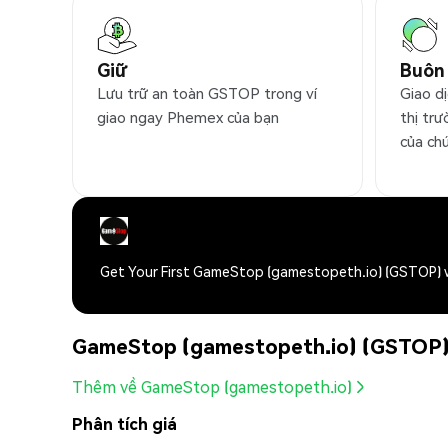
Giữ
Buôn
Lưu trữ an toàn GSTOP trong ví
Giao d
giao ngay Phemex của bạn
thị trư
của ch
Get Your First GameStop (gamestopeth.io) (GSTOP) 
GameStop (gamestopeth.io) (GSTOP) 
Thêm về GameStop (gamestopeth.io)
Phân tích giá