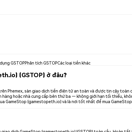
 dụng GSTOP
Phân tích GSTOP
Các loại tiền khác
th.io) (GSTOP) ở đâu?
n Phemex, sàn giao dịch tiền điện tử an toàn và được tin cậy toàn
 hàng hoặc nhà cung cấp bên thứ ba — không giới hạn tối thiểu, không 
 mua GameStop (gamestopeth.io) và là nơi tốt nhất để mua GameStop
 giao dịch GameStop (gamestopeth.io) (GSTOP) toàn cầu. Hoàn tất x