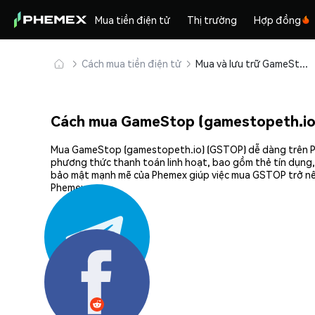
Mua tiền điện tử
Thị trường
Hợp đồng
Cách mua tiền điện tử
Mua và lưu trữ GameStop (gamestopeth.io) (GSTOP) an toàn
Cách mua GameStop (gamestopeth.io
Mua GameStop (gamestopeth.io) (GSTOP) dễ dàng trên Phem
phương thức thanh toán linh hoạt, bao gồm thẻ tín dụng, 
bảo mật mạnh mẽ của Phemex giúp việc mua GSTOP trở nên
Phemex.
Chia sẻ: