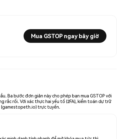
Mua GSTOP ngay bây giờ
 cầu. Ba bước đơn giản này cho phép bạn mua GSTOP với
rắc rối. Với xác thực hai yếu tố (2FA), kiểm toán dự trữ
 (gamestopeth.io) trực tuyến.
ác minh danh tính nhanh để mở khóa mua tức thì.