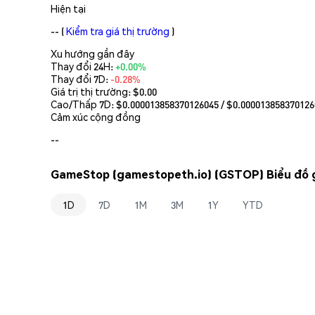
Hiện tại
--
(
Kiểm tra giá thị trường
)
Xu hướng gần đây
Thay đổi 24H:
+0.00%
Thay đổi 7D:
-0.28%
Giá trị thị trường:
$0.00
Cao/Thấp 7D: $
0.000013858370126045
/ $
0.000013858370126
Cảm xúc cộng đồng
--
GameStop (gamestopeth.io) (GSTOP) Biểu đồ g
1D
7D
1M
3M
1Y
YTD