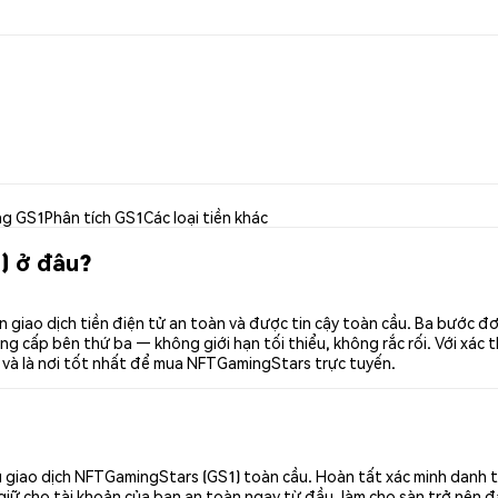
ng GS1
Phân tích GS1
Các loại tiền khác
) ở đâu?
giao dịch tiền điện tử an toàn và được tin cậy toàn cầu. Ba bước đ
g cấp bên thứ ba — không giới hạn tối thiểu, không rắc rối. Với xác t
và là nơi tốt nhất để mua NFTGamingStars trực tuyến.
 giao dịch NFTGamingStars (GS1) toàn cầu. Hoàn tất xác minh danh t
giữ cho tài khoản của bạn an toàn ngay từ đầu, làm cho sàn trở nên đ