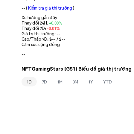
--
(
Kiểm tra giá thị trường
)
Xu hướng gần đây
Thay đổi 24H:
+0.00%
Thay đổi 7D:
-0.01%
Giá trị thị trường:
--
Cao/Thấp 7D: $
--
/ $
--
Cảm xúc cộng đồng
--
NFTGamingStars (GS1) Biểu đồ giá thị trường
1D
7D
1M
3M
1Y
YTD