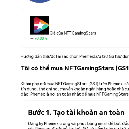
Giá của NFTGamingStars
--
+0.00%
Hướng dẫn 3 Bước
Tại sao chọn Phemex
Lưu trữ GS1
Sử dụ
Tôi có thể mua NFTGamingStars (GS1
Khám phá nơi mua NFTGamingStars (GS1) trên Phemex, sàn 
tín dụng, thẻ ghi nợ, chuyển khoản ngân hàng hoặc nhà cun
đảo, Phemex là nơi an toàn nhất để mua NFTGamingStars 
Bước 1. Tạo tài khoản an toàn
Đăng ký Phemex trong vài phút bằng email để bắt đầu
của Phemex, được hỗ trợ bởi 2FA và kiểm toán dự trữ, 