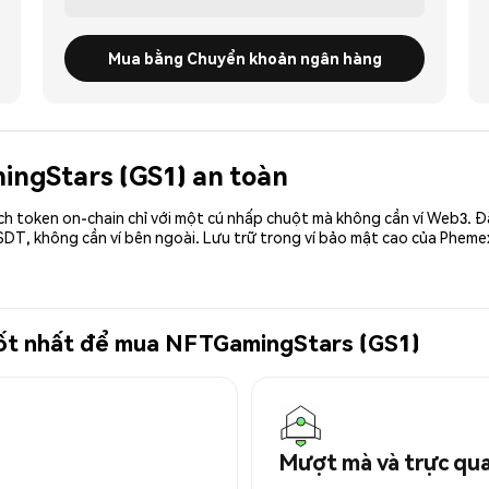
Mua bằng Chuyển khoản ngân hàng
ingStars (GS1) an toàn
ch token on-chain chỉ với một cú nhấp chuột mà không cần ví Web3. 
DT, không cần ví bên ngoài. Lưu trữ trong ví bảo mật cao của Pheme
 tốt nhất để mua NFTGamingStars (GS1)
Mượt mà và trực qu