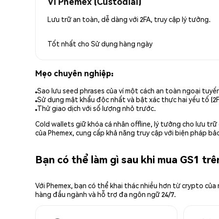
Ví Phemex (Custodial)
Lưu trữ an toàn, dễ dàng với 2FA, truy cập lý tưởng.
Tốt nhất cho
Sử dụng hàng ngày
Mẹo chuyên nghiệp:
Sao lưu seed phrases của ví một cách an toàn ngoại tuyế
Sử dụng mật khẩu độc nhất và bật xác thực hai yếu tố (2F
Thử giao dịch với số lượng nhỏ trước.
Cold wallets giữ khóa cá nhân offline, lý tưởng cho lưu t
của Phemex, cung cấp khả năng truy cập với biện pháp bảo
Bạn có thể làm gì sau khi mua GS1 tr
Với Phemex, bạn có thể khai thác nhiều hơn từ crypto của
hàng đầu ngành và hỗ trợ đa ngôn ngữ 24/7.