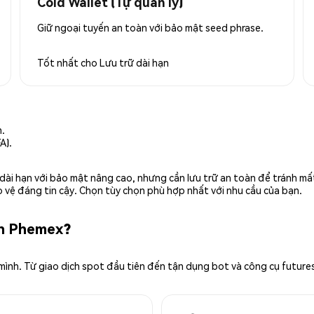
Cold Wallet (Tự quản lý)
Giữ ngoại tuyến an toàn với bảo mật seed phrase.
Tốt nhất cho
Lưu trữ dài hạn
n.
A).
rữ dài hạn với bảo mật nâng cao, nhưng cần lưu trữ an toàn để tránh m
 vệ đáng tin cậy. Chọn tùy chọn phù hợp nhất với nhu cầu của bạn.
ên Phemex?
 mình. Từ giao dịch spot đầu tiên đến tận dụng bot và công cụ future