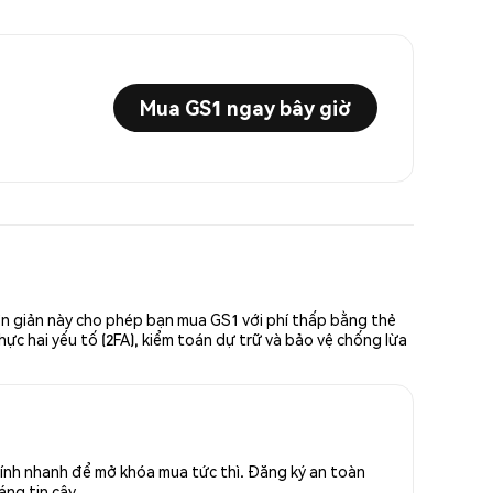
Mua GS1 ngay bây giờ
ơn giản này cho phép bạn mua GS1 với phí thấp bằng thẻ
hực hai yếu tố (2FA), kiểm toán dự trữ và bảo vệ chống lừa
ính nhanh để mở khóa mua tức thì. Đăng ký an toàn
áng tin cậy.