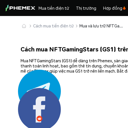
Mua tiền điện tử
Thị trường
Hợp đồng
Cách mua tiền điện tử
Mua và lưu trữ NFTGamingStars (GS1) an toàn
Cách mua NFTGamingStars (GS1) trê
Mua NFTGamingStars (GS1) dễ dàng trên Phemex, sàn giao 
thanh toán linh hoạt, bao gồm thẻ tín dụng, chuyển khoản
mẽ của Phemex giúp việc mua GS1 trở nên liền mạch. Bắt 
Chia sẻ: