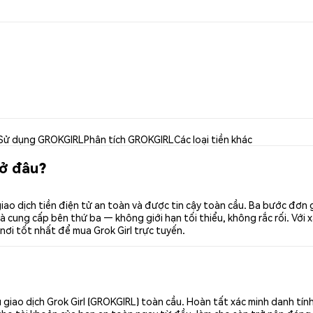
Sử dụng GROKGIRL
Phân tích GROKGIRL
Các loại tiền khác
 ở đâu?
iao dịch tiền điện tử an toàn và được tin cậy toàn cầu. Ba bước đơ
 cung cấp bên thứ ba — không giới hạn tối thiểu, không rắc rối. Với x
 nơi tốt nhất để mua Grok Girl trực tuyến.
giao dịch Grok Girl (GROKGIRL) toàn cầu. Hoàn tất xác minh danh tín