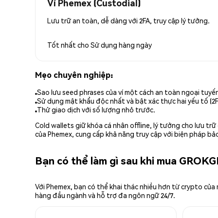
Ví Phemex (Custodial)
Lưu trữ an toàn, dễ dàng với 2FA, truy cập lý tưởng.
Tốt nhất cho
Sử dụng hàng ngày
Mẹo chuyên nghiệp:
Sao lưu seed phrases của ví một cách an toàn ngoại tuyế
Sử dụng mật khẩu độc nhất và bật xác thực hai yếu tố (2F
Thử giao dịch với số lượng nhỏ trước.
Cold wallets giữ khóa cá nhân offline, lý tưởng cho lưu t
của Phemex, cung cấp khả năng truy cập với biện pháp bảo
Bạn có thể làm gì sau khi mua GROKG
Với Phemex, bạn có thể khai thác nhiều hơn từ crypto của
hàng đầu ngành và hỗ trợ đa ngôn ngữ 24/7.