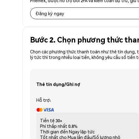
Phemex, được hỗ trợ bởi 2FA và kiểm toán dự trữ, giữ 
Đăng ký ngay
Bước 2. Chọn phương thức tha
Chọn các phương thức thanh toán như thẻ tín dụng, t
lý tức thì trong nhiều loại tiền, không yêu cầu số t
Thẻ tín dụng/Ghi nợ
Hỗ trợ:
Tiền tệ
30+
Phí thấp nhất
0.8%
Thời gian đến
Ngay lập tức
Tốt nhất cho
Mua lần đầu/Số lượng nhỏ