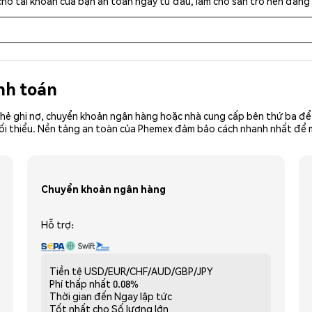
cho tài khoản của bạn an toàn ngay từ đầu, làm cho sàn trở nên đáng 
nh toán
hẻ ghi nợ, chuyển khoản ngân hàng hoặc nhà cung cấp bên thứ ba để 
iền tối thiểu. Nền tảng an toàn của Phemex đảm bảo cách nhanh nhất đ
Chuyển khoản ngân hàng
Hỗ trợ:
Tiền tệ
USD/EUR/CHF/AUD/GBP/JPY
Phí thấp nhất
0.08%
Thời gian đến
Ngay lập tức
Tốt nhất cho
Số lượng lớn