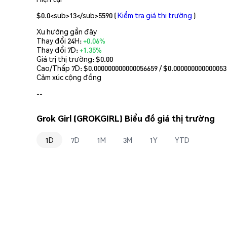
$0.0<sub>13</sub>5590
(
Kiểm tra giá thị trường
)
Xu hướng gần đây
Thay đổi 24H:
+0.06%
Thay đổi 7D:
+1.35%
Giá trị thị trường:
$0.00
Cao/Thấp 7D: $
0.000000000000056659
/ $
0.000000000000053
Cảm xúc cộng đồng
--
Grok Girl (GROKGIRL) Biểu đồ giá thị trường
1D
7D
1M
3M
1Y
YTD