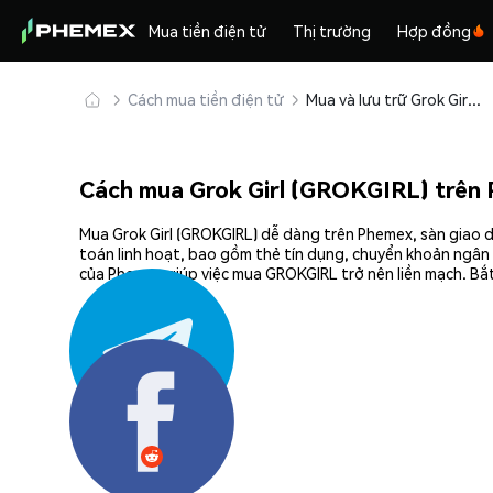
Mua tiền điện tử
Thị trường
Hợp đồng
Cách mua tiền điện tử
Mua và lưu trữ Grok Girl (GROKGIRL) an toàn
Cách mua Grok Girl (GROKGIRL) trên
Mua Grok Girl (GROKGIRL) dễ dàng trên Phemex, sàn giao d
toán linh hoạt, bao gồm thẻ tín dụng, chuyển khoản ngân 
của Phemex giúp việc mua GROKGIRL trở nên liền mạch. Bắt
Chia sẻ: