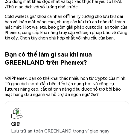
Sử dụng mật khẩu độc nhất và bật xác thực hai yếu tố (2FA).
Thử giao dịch với số lượng nhỏ trước.
Cold wallets giữ khóa cá nhân offline, lý tưởng cho lưu trữ dài
hạn với bảo mật nâng cao, nhưng cần lưu trữ an toàn để tránh
mất mát; Hot wallets, bao gồm giải pháp custodial an toàn của
Phemex, cung cấp khả năng truy cập với biện pháp bảo vệ đáng
tin cậy. Chọn tùy chọn phù hợp nhất với nhu cầu của bạn.
Bạn có thể làm gì sau khi mua
GREENLAND trên Phemex?
Với Phemex, bạn có thể khai thác nhiều hơn từ crypto của mình.
Từ giao dịch spot đầu tiên đến tận dụng bot và công cụ
futures nâng cao, tất cả tính năng đều được hỗ trợ bởi bảo
mật hàng đầu ngành và hỗ trợ đa ngôn ngữ 24/7.
Giữ
Lưu trữ an toàn GREENLAND trong ví giao ngay