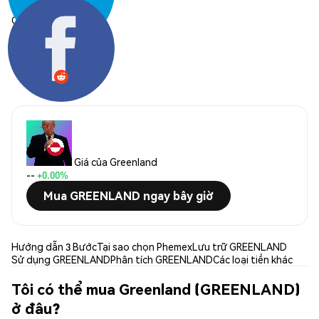
Chia sẻ:
Giá của Greenland
--
+0.00%
Mua GREENLAND ngay bây giờ
Hướng dẫn 3 Bước
Tại sao chọn Phemex
Lưu trữ GREENLAND
Sử dụng GREENLAND
Phân tích GREENLAND
Các loại tiền khác
Tôi có thể mua Greenland (GREENLAND)
ở đâu?