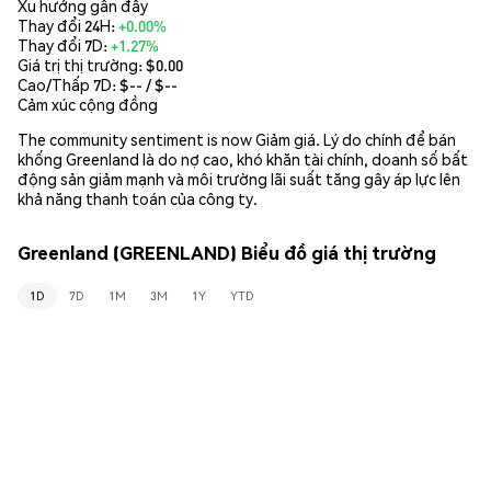
Xu hướng gần đây
Thay đổi 24H:
+0.00%
Thay đổi 7D:
+1.27%
Giá trị thị trường:
$0.00
Cao/Thấp 7D: $
--
/ $
--
Cảm xúc cộng đồng
The community sentiment is now Giảm giá. Lý do chính để bán
khống Greenland là do nợ cao, khó khăn tài chính, doanh số bất
động sản giảm mạnh và môi trường lãi suất tăng gây áp lực lên
khả năng thanh toán của công ty.
Greenland (GREENLAND) Biểu đồ giá thị trường
1D
7D
1M
3M
1Y
YTD