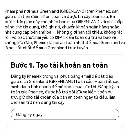
Khám phá nơi mua Greenland (GREENLAND) trên Phemex, sàn
giao dịch tiền điện tử an toàn và được tin cậy toàn cầu. Ba
bước đơn giản này cho phép bạn mua GREENLAND với phí thấp
bằng thẻ tín dụng, thẻ ghi nợ, chuyển khoản ngân hàng hoặc
nhà cung cấp bên thứ ba — không giới hạn tối thiểu, không rắc
rối. Với xác thực hai yếu tố (2FA), kiểm toán dự trữ và bảo vệ
chống lừa đảo, Phemex là nơi an toàn nhất để mua Greenland và
là nơi tốt nhất để mua Greenland trực tuyến.
Bước 1. Tạo tài khoản an toàn
Đăng ký Phemex trong vài phút bằng email để bắt đầu
giao dịch Greenland (GREENLAND) toàn cầu. Hoàn tất xác
minh danh tính nhanh để mở khóa mua tức thì. Đăng ký an
toàn của Phemex, được hỗ trợ bởi 2FA và kiểm toán dự
trữ, giữ cho tài khoản của bạn an toàn ngay từ đầu, làm
cho sàn trở nên đáng tin cậy.
Đăng ký ngay