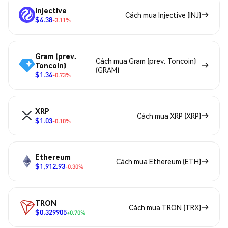
Injective
Cách mua Injective (INJ)
$4.38
-3.11%
Gram (prev.
Cách mua Gram (prev. Toncoin)
Toncoin)
(GRAM)
$1.34
-0.73%
XRP
Cách mua XRP (XRP)
$1.03
-0.10%
Ethereum
Cách mua Ethereum (ETH)
$1,912.93
-0.30%
TRON
Cách mua TRON (TRX)
$0.329905
+0.70%