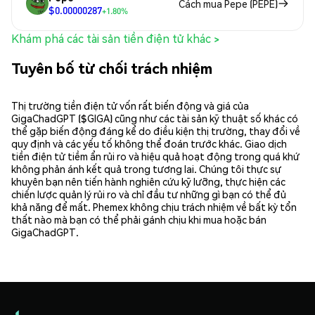
Cách mua Pepe (PEPE)
$0.00000287
+1.80%
Khám phá các tài sản tiền điện tử khác >
Tuyên bố từ chối trách nhiệm
Thị trường tiền điện tử vốn rất biến động và giá của
GigaChadGPT ($GIGA) cũng như các tài sản kỹ thuật số khác có
thể gặp biến động đáng kể do điều kiện thị trường, thay đổi về
quy định và các yếu tố không thể đoán trước khác. Giao dịch
tiền điện tử tiềm ẩn rủi ro và hiệu quả hoạt động trong quá khứ
không phản ánh kết quả trong tương lai. Chúng tôi thực sự
khuyên bạn nên tiến hành nghiên cứu kỹ lưỡng, thực hiện các
chiến lược quản lý rủi ro và chỉ đầu tư những gì bạn có thể đủ
khả năng để mất. Phemex không chịu trách nhiệm về bất kỳ tổn
thất nào mà bạn có thể phải gánh chịu khi mua hoặc bán
GigaChadGPT.