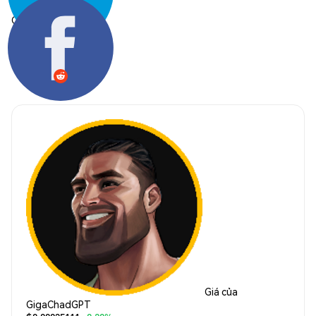
Chia sẻ:
Giá của
GigaChadGPT