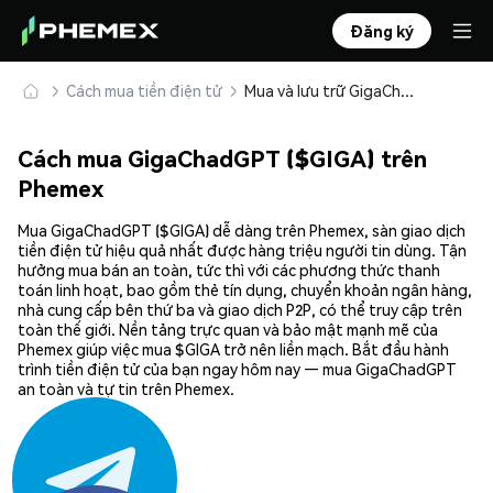
Đăng ký
Cách mua tiền điện tử
Mua và lưu trữ GigaChadGPT ($GIGA) an toàn
Cách mua GigaChadGPT ($GIGA) trên
Phemex
Mua GigaChadGPT ($GIGA) dễ dàng trên Phemex, sàn giao dịch
tiền điện tử hiệu quả nhất được hàng triệu người tin dùng. Tận
hưởng mua bán an toàn, tức thì với các phương thức thanh
toán linh hoạt, bao gồm thẻ tín dụng, chuyển khoản ngân hàng,
nhà cung cấp bên thứ ba và giao dịch P2P, có thể truy cập trên
toàn thế giới. Nền tảng trực quan và bảo mật mạnh mẽ của
Phemex giúp việc mua $GIGA trở nên liền mạch. Bắt đầu hành
trình tiền điện tử của bạn ngay hôm nay — mua GigaChadGPT
an toàn và tự tin trên Phemex.