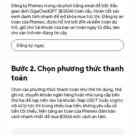
Đăng ký Phemex trong vài phút bằng email để bắt đầu
giao dịch GigaChadGPT ($GIGA) toàn cầu. Hoàn tất xác
minh danh tính nhanh để mở khóa mua tức thì. Đăng ký an
toàn của Phemex, được hỗ trợ bởi 2FA và kiểm toán dự
trữ, giữ cho tài khoản của bạn an toàn ngay từ đầu, làm
cho sàn trở nên đáng tin cậy.
Đăng ký ngay
Bước 2. Chọn phương thức thanh
toán
Chọn các phương thức thanh toán như thẻ tín dụng, thẻ
ghi nợ, chuyển khoản ngân hàng hoặc nhà cung cấp bên
thứ ba để nạp tiền vào tài khoản. Nạp USDT hoặc crypto
với xử lý tức thì trong nhiều loại tiền, không yêu cầu số
tiền tối thiểu. Nền tảng an toàn của Phemex đảm bảo
cách nhanh nhất để mua $GIGA một cách an tâm.