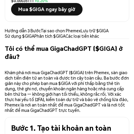
$0.00035111
+0.20%
Mua $GIGA ngay bây giờ
Hướng dẫn 3 Bước
Tại sao chọn Phemex
Lưu trữ $GIGA
Sử dụng $GIGA
Phân tích $GIGA
Các loại tiền khác
Tôi có thể mua GigaChadGPT ($GIGA) ở
đâu?
Khám phá nơi mua GigaChadGPT ($GIGA) trên Phemex, sàn giao
dịch tiền điện tử an toàn và được tin cậy toàn cầu. Ba bước đơn
giản này cho phép bạn mua $GIGA với phí thấp bằng thẻ tín
dụng, thẻ ghi nợ, chuyển khoản ngân hàng hoặc nhà cung cấp
bên thứ ba — không giới hạn tối thiểu, không rắc rối. Với xác
thực hai yếu tố (2FA), kiểm toán dự trữ và bảo vệ chống lừa đảo,
Phemex là nơi an toàn nhất để mua GigaChadGPT và là nơi tốt
nhất để mua GigaChadGPT trực tuyến.
Bước 1. Tạo tài khoản an toàn