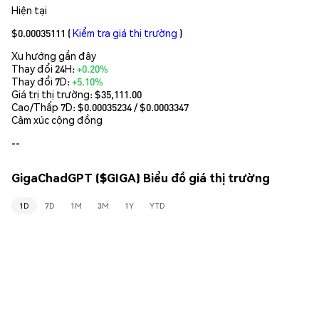
Hiện tại
$0.00035111
(
Kiểm tra giá thị trường
)
Xu hướng gần đây
Thay đổi 24H:
+0.20%
Thay đổi 7D:
+5.10%
Giá trị thị trường:
$35,111.00
Cao/Thấp 7D: $
0.00035234
/ $
0.0003347
Cảm xúc cộng đồng
--
GigaChadGPT ($GIGA) Biểu đồ giá thị trường
1D
7D
1M
3M
1Y
YTD