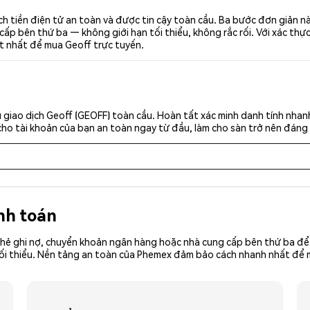
h tiền điện tử an toàn và được tin cậy toàn cầu. Ba bước đơn giản n
p bên thứ ba — không giới hạn tối thiểu, không rắc rối. Với xác thực 
ốt nhất để mua Geoff trực tuyến.
giao dịch Geoff (GEOFF) toàn cầu. Hoàn tất xác minh danh tính nhan
cho tài khoản của bạn an toàn ngay từ đầu, làm cho sàn trở nên đáng 
nh toán
hẻ ghi nợ, chuyển khoản ngân hàng hoặc nhà cung cấp bên thứ ba để 
iền tối thiểu. Nền tảng an toàn của Phemex đảm bảo cách nhanh nhất đ