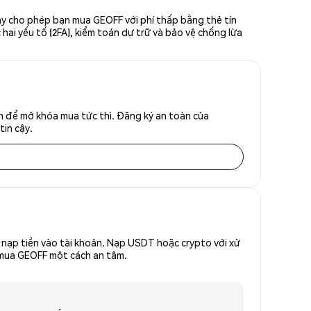
ày cho phép bạn mua GEOFF với phí thấp bằng thẻ tín
hai yếu tố (2FA), kiểm toán dự trữ và bảo vệ chống lừa
h để mở khóa mua tức thì. Đăng ký an toàn của
tin cậy.
nạp tiền vào tài khoản. Nạp USDT hoặc crypto với xử
ể mua GEOFF một cách an tâm.