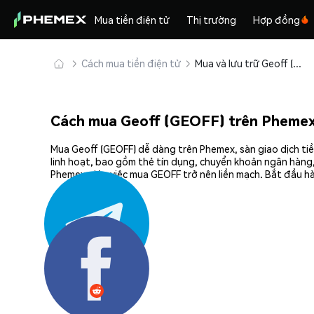
Mua tiền điện tử
Thị trường
Hợp đồng
Cách mua tiền điện tử
Mua và lưu trữ Geoff (GEOFF) an toàn
Cách mua Geoff (GEOFF) trên Pheme
Mua Geoff (GEOFF) dễ dàng trên Phemex, sàn giao dịch tiề
linh hoạt, bao gồm thẻ tín dụng, chuyển khoản ngân hàng,
Phemex giúp việc mua GEOFF trở nên liền mạch. Bắt đầu hà
Chia sẻ: