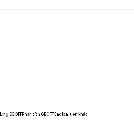
dụng GEOFF
Phân tích GEOFF
Các loại tiền khác