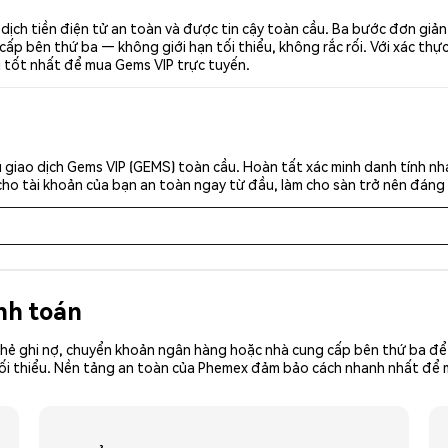
dịch tiền điện tử an toàn và được tin cậy toàn cầu. Ba bước đơn giả
p bên thứ ba — không giới hạn tối thiểu, không rắc rối. Với xác thực 
i tốt nhất để mua Gems VIP trực tuyến.
 giao dịch Gems VIP (GEMS) toàn cầu. Hoàn tất xác minh danh tính nh
cho tài khoản của bạn an toàn ngay từ đầu, làm cho sàn trở nên đáng 
nh toán
hẻ ghi nợ, chuyển khoản ngân hàng hoặc nhà cung cấp bên thứ ba để 
iền tối thiểu. Nền tảng an toàn của Phemex đảm bảo cách nhanh nhất đ