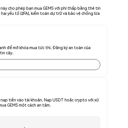
n này cho phép bạn mua GEMS với phí thấp bằng thẻ tín
hai yếu tố (2FA), kiểm toán dự trữ và bảo vệ chống lừa
anh để mở khóa mua tức thì. Đăng ký an toàn của
tin cậy.
nạp tiền vào tài khoản. Nạp USDT hoặc crypto với xử
ể mua GEMS một cách an tâm.