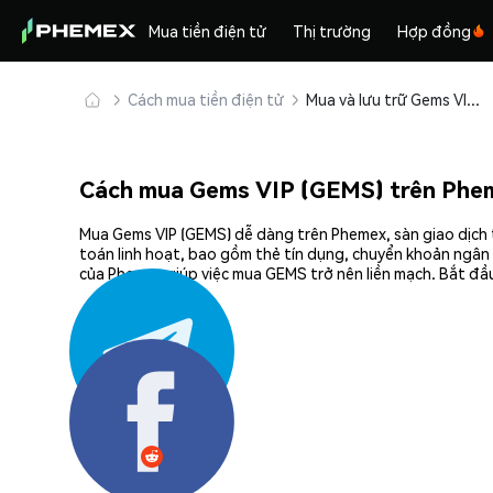
Mua tiền điện tử
Thị trường
Hợp đồng
Cách mua tiền điện tử
Mua và lưu trữ Gems VIP (GEMS) an toàn
Cách mua Gems VIP (GEMS) trên Phe
Mua Gems VIP (GEMS) dễ dàng trên Phemex, sàn giao dịch 
toán linh hoạt, bao gồm thẻ tín dụng, chuyển khoản ngân 
của Phemex giúp việc mua GEMS trở nên liền mạch. Bắt đầu
Chia sẻ: