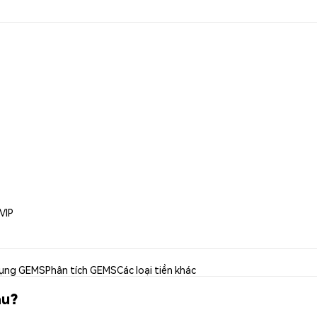
VIP
ụng GEMS
Phân tích GEMS
Các loại tiền khác
âu?