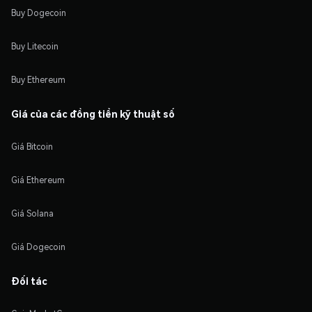
Buy Dogecoin
Buy Litecoin
Buy Ethereum
Giá của các đồng tiền kỹ thuật số
Giá Bitcoin
Giá Ethereum
Giá Solana
Giá Dogecoin
Đối tác