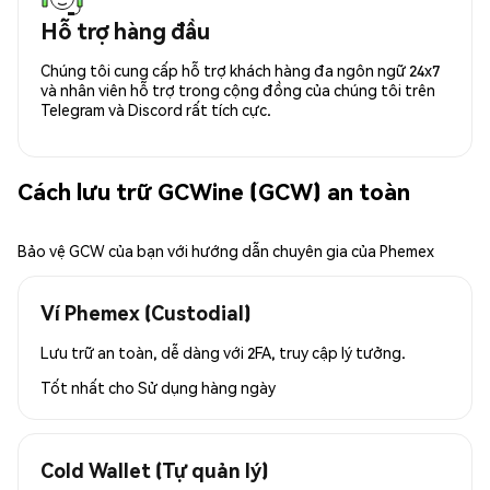
Hỗ trợ hàng đầu
Chúng tôi cung cấp hỗ trợ khách hàng đa ngôn ngữ 24x7
và nhân viên hỗ trợ trong cộng đồng của chúng tôi trên
Telegram và Discord rất tích cực.
Cách lưu trữ GCWine (GCW) an toàn
Bảo vệ GCW của bạn với hướng dẫn chuyên gia của Phemex
Ví Phemex (Custodial)
Lưu trữ an toàn, dễ dàng với 2FA, truy cập lý tưởng.
Tốt nhất cho
Sử dụng hàng ngày
Cold Wallet (Tự quản lý)