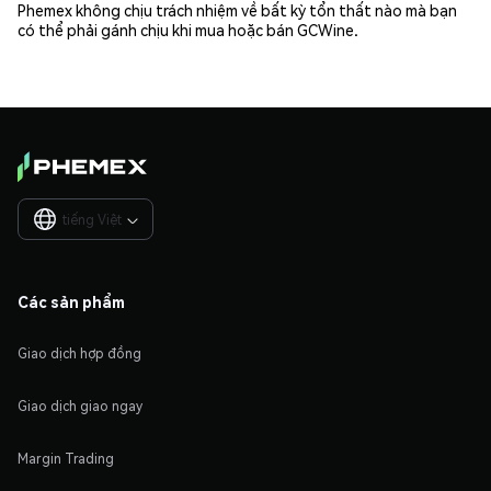
Phemex không chịu trách nhiệm về bất kỳ tổn thất nào mà bạn
có thể phải gánh chịu khi mua hoặc bán GCWine.
tiếng Việt

Các sản phẩm
Giao dịch hợp đồng
Giao dịch giao ngay
Margin Trading