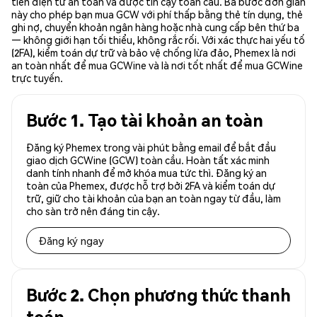
tiền điện tử an toàn và được tin cậy toàn cầu. Ba bước đơn giản
này cho phép bạn mua GCW với phí thấp bằng thẻ tín dụng, thẻ
ghi nợ, chuyển khoản ngân hàng hoặc nhà cung cấp bên thứ ba
— không giới hạn tối thiểu, không rắc rối. Với xác thực hai yếu tố
(2FA), kiểm toán dự trữ và bảo vệ chống lừa đảo, Phemex là nơi
an toàn nhất để mua GCWine và là nơi tốt nhất để mua GCWine
trực tuyến.
Bước 1. Tạo tài khoản an toàn
Đăng ký Phemex trong vài phút bằng email để bắt đầu
giao dịch GCWine (GCW) toàn cầu. Hoàn tất xác minh
danh tính nhanh để mở khóa mua tức thì. Đăng ký an
toàn của Phemex, được hỗ trợ bởi 2FA và kiểm toán dự
trữ, giữ cho tài khoản của bạn an toàn ngay từ đầu, làm
cho sàn trở nên đáng tin cậy.
Đăng ký ngay
Bước 2. Chọn phương thức thanh
toán