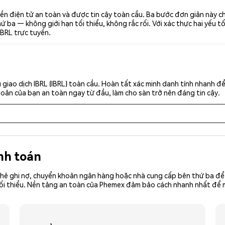
iền điện tử an toàn và được tin cậy toàn cầu. Ba bước đơn giản này c
ba — không giới hạn tối thiểu, không rắc rối. Với xác thực hai yếu t
IBRL trực tuyến.
giao dịch IBRL (IBRL) toàn cầu. Hoàn tất xác minh danh tính nhanh đ
khoản của bạn an toàn ngay từ đầu, làm cho sàn trở nên đáng tin cậy.
nh toán
hẻ ghi nợ, chuyển khoản ngân hàng hoặc nhà cung cấp bên thứ ba để 
ền tối thiểu. Nền tảng an toàn của Phemex đảm bảo cách nhanh nhất để