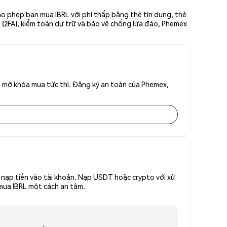
ho phép bạn mua IBRL với phí thấp bằng thẻ tín dụng, thẻ
ố (2FA), kiểm toán dự trữ và bảo vệ chống lừa đảo, Phemex
ể mở khóa mua tức thì. Đăng ký an toàn của Phemex,
nạp tiền vào tài khoản. Nạp USDT hoặc crypto với xử
 mua IBRL một cách an tâm.