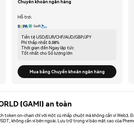
Chuyển khoản ngân hàng
Hỗ trợ:
Tiền tệ
USD/EUR/CHF/AUD/GBP/JPY
Phí thấp nhất
0.08%
Thời gian đến
Ngay lập tức
Tốt nhất cho
Số lượng lớn
Mua bằng Chuyển khoản ngân hàng
WORLD (GAMI) an toàn
ch token on-chain chỉ với một cú nhấp chuột mà không cần ví Web3. 
SDT, không cần ví bên ngoài. Lưu trữ trong ví bảo mật cao của Phem