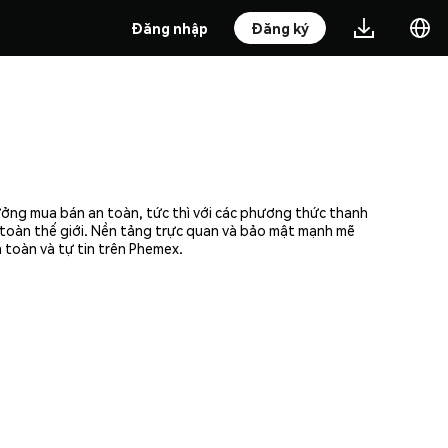
Đăng nhập
Đăng ký
ưởng mua bán an toàn, tức thì với các phương thức thanh
n toàn thế giới. Nền tảng trực quan và bảo mật mạnh mẽ
 toàn và tự tin trên Phemex.