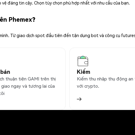
 vệ đáng tin cậy. Chọn tùy chọn phù hợp nhất với nhu cầu của bạn.
trên Phemex?
 mình. Từ giao dịch spot đầu tiên đến tận dụng bot và công cụ future
 bán
Kiếm
ch thuận tiện GAMI trên thị
Kiếm thu nhập thụ động an
 giao ngay và tương lai của
với crypto.
tôi