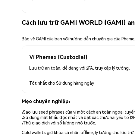
Cách lưu trữ GAMI WORLD (GAMI) an
Bảo vệ GAMI của bạn với hướng dẫn chuyên gia của Pheme
Ví Phemex (Custodial)
Lưu trữ an toàn, dễ dàng với 2FA, truy cập lý tưởng.
Tốt nhất cho
Sử dụng hàng ngày
Mẹo chuyên nghiệp:
Sao lưu seed phrases của ví một cách an toàn ngoại tuyế
Sử dụng mật khẩu độc nhất và bật xác thực hai yếu tố (2F
Thử giao dịch với số lượng nhỏ trước.
Cold wallets giữ khóa cá nhân offline, lý tưởng cho lưu t