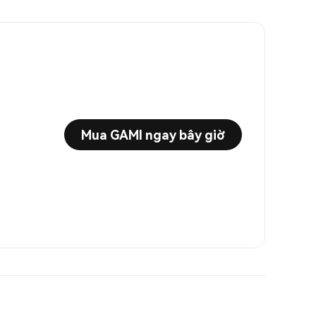
Mua GAMI ngay bây giờ