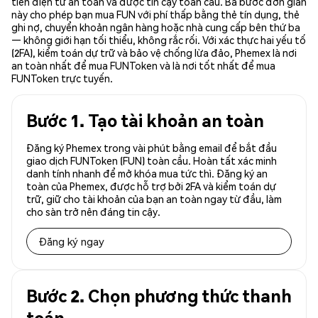
tiền điện tử an toàn và được tin cậy toàn cầu. Ba bước đơn giản
này cho phép bạn mua FUN với phí thấp bằng thẻ tín dụng, thẻ
ghi nợ, chuyển khoản ngân hàng hoặc nhà cung cấp bên thứ ba
— không giới hạn tối thiểu, không rắc rối. Với xác thực hai yếu tố
(2FA), kiểm toán dự trữ và bảo vệ chống lừa đảo, Phemex là nơi
an toàn nhất để mua FUNToken và là nơi tốt nhất để mua
FUNToken trực tuyến.
Bước 1. Tạo tài khoản an toàn
Đăng ký Phemex trong vài phút bằng email để bắt đầu
giao dịch FUNToken (FUN) toàn cầu. Hoàn tất xác minh
danh tính nhanh để mở khóa mua tức thì. Đăng ký an
toàn của Phemex, được hỗ trợ bởi 2FA và kiểm toán dự
trữ, giữ cho tài khoản của bạn an toàn ngay từ đầu, làm
cho sàn trở nên đáng tin cậy.
Đăng ký ngay
Bước 2. Chọn phương thức thanh
toán