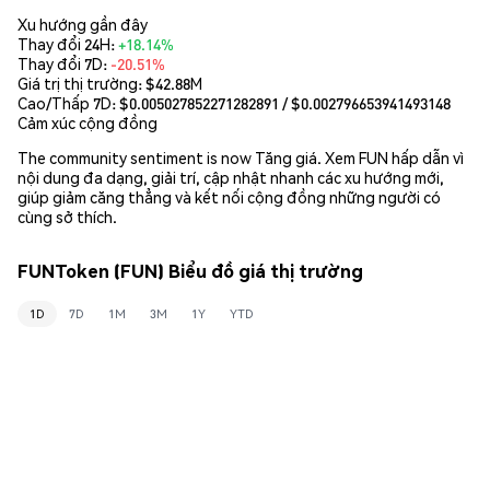
Xu hướng gần đây
Thay đổi 24H:
+18.14%
Thay đổi 7D:
-20.51%
Giá trị thị trường:
$42.88M
Cao/Thấp 7D: $
0.005027852271282891
/ $
0.002796653941493148
Cảm xúc cộng đồng
The community sentiment is now Tăng giá. Xem FUN hấp dẫn vì
nội dung đa dạng, giải trí, cập nhật nhanh các xu hướng mới,
giúp giảm căng thẳng và kết nối cộng đồng những người có
cùng sở thích.
FUNToken (FUN) Biểu đồ giá thị trường
1D
7D
1M
3M
1Y
YTD