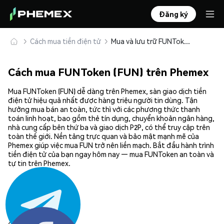
Đăng ký
Cách mua tiền điện tử
Mua và lưu trữ FUNToken (FUN) an toàn
Cách mua FUNToken (FUN) trên Phemex
Mua FUNToken (FUN) dễ dàng trên Phemex, sàn giao dịch tiền
điện tử hiệu quả nhất được hàng triệu người tin dùng. Tận
hưởng mua bán an toàn, tức thì với các phương thức thanh
toán linh hoạt, bao gồm thẻ tín dụng, chuyển khoản ngân hàng,
nhà cung cấp bên thứ ba và giao dịch P2P, có thể truy cập trên
toàn thế giới. Nền tảng trực quan và bảo mật mạnh mẽ của
Phemex giúp việc mua FUN trở nên liền mạch. Bắt đầu hành trình
tiền điện tử của bạn ngay hôm nay — mua FUNToken an toàn và
tự tin trên Phemex.