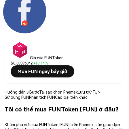
Chia sẻ:
Giá của FUNToken
$0.00396842
+18.14%
Mua FUN ngay bây giờ
Hướng dẫn 3 Bước
Tại sao chọn Phemex
Lưu trữ FUN
Sử dụng FUN
Phân tích FUN
Các loại tiền khác
Tôi có thể mua FUNToken (FUN) ở đâu?
Khám phá nơi mua FUNToken (FUN) trên Phemex, sàn giao dịch