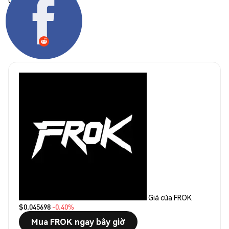
Chia sẻ:
Giá của FROK
$0.045698
-0.40%
Mua FROK ngay bây giờ