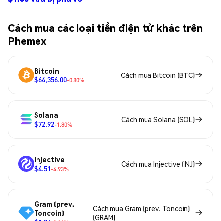
Cách mua các loại tiền điện tử khác trên
Phemex
Bitcoin
Cách mua Bitcoin (BTC)
$64,356.00
-0.80%
Solana
Cách mua Solana (SOL)
$72.92
-1.80%
Injective
Cách mua Injective (INJ)
$4.51
-4.93%
Gram (prev.
Cách mua Gram (prev. Toncoin)
Toncoin)
(GRAM)