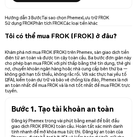
Hướng dẫn 3 Bước
Tại sao chọn Phemex
Lưu trữ FROK
Sử dụng FROK
Phân tích FROK
Các loại tiền khác
Tôi có thể mua FROK (FROK) ở đâu?
Khám phá nơi mua FROK (FROK) trên Phemex, sàn giao dịch tiền
điện tử an toàn và được tin cậy toàn cầu. Ba bước đơn giản này
cho phép bạn mua FROK với phí thấp bằng thẻ tín dụng, thẻ ghi
nợ, chuyển khoản ngân hàng hoặc nhà cung cấp bên thứ ba —
không giới hạn tối thiểu, không rắc rối. Với xác thực hai yếu tố
(2FA), kiểm toán dự trữ và bảo vệ chống lừa đảo, Phemex là nơi
an toàn nhất để mua FROK và là nơi tốt nhất để mua FROK trực
tuyến.
Bước 1. Tạo tài khoản an toàn
Đăng ký Phemex trong vài phút bằng email để bắt đầu
giao dịch FROK (FROK) toàn cầu. Hoàn tất xác minh danh
tính nhanh để mở khóa mua tức thì. Đăng ký an toàn của