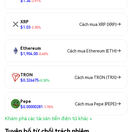
$1.34
-3.91%
XRP
Cách mua XRP (XRP)
$1.03
-2.30%
Ethereum
Cách mua Ethereum (ETH)
$1,904.00
-0.40%
TRON
Cách mua TRON (TRX)
$0.326675
+0.30%
Pepe
Cách mua Pepe (PEPE)
$0.00000281
-1.70%
Khám phá các tài sản tiền điện tử khác >
Tuyên bố từ chối trách nhiệm