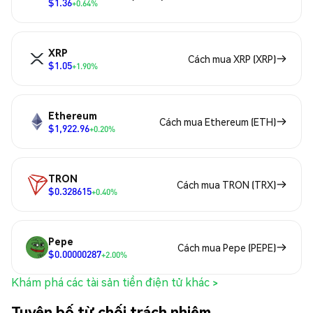
$1.36
+0.64%
XRP
Cách mua XRP (XRP)
$1.05
+1.90%
Ethereum
Cách mua Ethereum (ETH)
$1,922.96
+0.20%
TRON
Cách mua TRON (TRX)
$0.328615
+0.40%
Pepe
Cách mua Pepe (PEPE)
$0.00000287
+2.00%
Khám phá các tài sản tiền điện tử khác >
Tuyên bố từ chối trách nhiệm