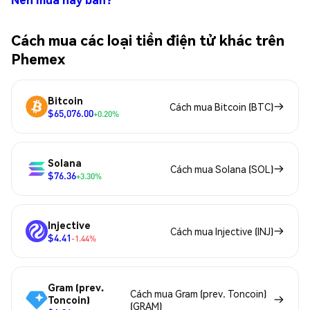
Cách mua các loại tiền điện tử khác trên
Phemex
Bitcoin
Cách mua Bitcoin (BTC)
$65,076.00
+0.20%
Solana
Cách mua Solana (SOL)
$76.36
+3.30%
Injective
Cách mua Injective (INJ)
$4.41
-1.44%
Gram (prev.
Cách mua Gram (prev. Toncoin)
Toncoin)
(GRAM)