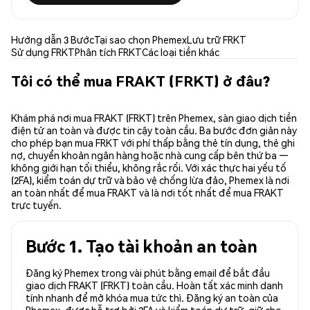
Hướng dẫn 3 Bước
Tại sao chọn Phemex
Lưu trữ FRKT
Sử dụng FRKT
Phân tích FRKT
Các loại tiền khác
Tôi có thể mua FRAKT (FRKT) ở đâu?
Khám phá nơi mua FRAKT (FRKT) trên Phemex, sàn giao dịch tiền
điện tử an toàn và được tin cậy toàn cầu. Ba bước đơn giản này
cho phép bạn mua FRKT với phí thấp bằng thẻ tín dụng, thẻ ghi
nợ, chuyển khoản ngân hàng hoặc nhà cung cấp bên thứ ba —
không giới hạn tối thiểu, không rắc rối. Với xác thực hai yếu tố
(2FA), kiểm toán dự trữ và bảo vệ chống lừa đảo, Phemex là nơi
an toàn nhất để mua FRAKT và là nơi tốt nhất để mua FRAKT
trực tuyến.
Bước 1. Tạo tài khoản an toàn
Đăng ký Phemex trong vài phút bằng email để bắt đầu
giao dịch FRAKT (FRKT) toàn cầu. Hoàn tất xác minh danh
tính nhanh để mở khóa mua tức thì. Đăng ký an toàn của