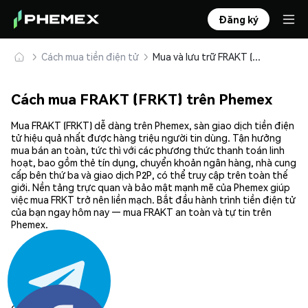
Đăng ký
Cách mua tiền điện tử
Mua và lưu trữ FRAKT (FRKT) an toàn
Cách mua FRAKT (FRKT) trên Phemex
Mua FRAKT (FRKT) dễ dàng trên Phemex, sàn giao dịch tiền điện
tử hiệu quả nhất được hàng triệu người tin dùng. Tận hưởng
mua bán an toàn, tức thì với các phương thức thanh toán linh
hoạt, bao gồm thẻ tín dụng, chuyển khoản ngân hàng, nhà cung
cấp bên thứ ba và giao dịch P2P, có thể truy cập trên toàn thế
giới. Nền tảng trực quan và bảo mật mạnh mẽ của Phemex giúp
việc mua FRKT trở nên liền mạch. Bắt đầu hành trình tiền điện tử
của bạn ngay hôm nay — mua FRAKT an toàn và tự tin trên
Phemex.