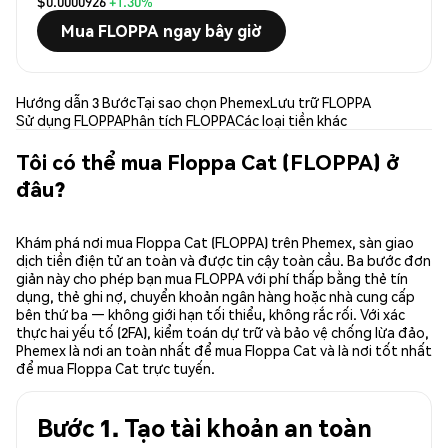
$0.0000926
+1.30%
Mua FLOPPA ngay bây giờ
Hướng dẫn 3 Bước
Tại sao chọn Phemex
Lưu trữ FLOPPA
Sử dụng FLOPPA
Phân tích FLOPPA
Các loại tiền khác
Tôi có thể mua Floppa Cat (FLOPPA) ở
đâu?
Khám phá nơi mua Floppa Cat (FLOPPA) trên Phemex, sàn giao
dịch tiền điện tử an toàn và được tin cậy toàn cầu. Ba bước đơn
giản này cho phép bạn mua FLOPPA với phí thấp bằng thẻ tín
dụng, thẻ ghi nợ, chuyển khoản ngân hàng hoặc nhà cung cấp
bên thứ ba — không giới hạn tối thiểu, không rắc rối. Với xác
thực hai yếu tố (2FA), kiểm toán dự trữ và bảo vệ chống lừa đảo,
Phemex là nơi an toàn nhất để mua Floppa Cat và là nơi tốt nhất
để mua Floppa Cat trực tuyến.
Bước 1. Tạo tài khoản an toàn