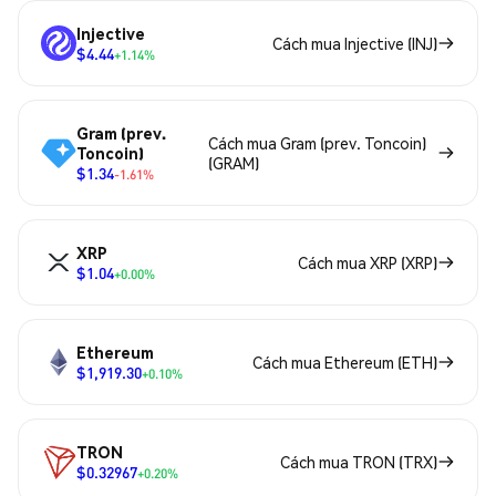
Injective
Cách mua Injective (INJ)
$4.44
+1.14%
Gram (prev.
Cách mua Gram (prev. Toncoin)
Toncoin)
(GRAM)
$1.34
-1.61%
XRP
Cách mua XRP (XRP)
$1.04
+0.00%
Ethereum
Cách mua Ethereum (ETH)
$1,919.30
+0.10%
TRON
Cách mua TRON (TRX)
$0.32967
+0.20%