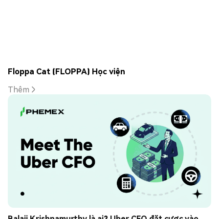
Floppa Cat (FLOPPA) Học viện
Thêm
Balaji Krishnamurthy là ai? Uber CFO đặt cược vào 