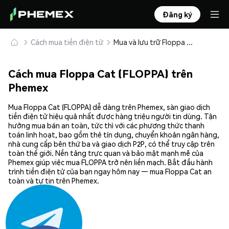
Đăng ký
Cách mua tiền điện tử
Mua và lưu trữ Floppa Cat (FLOPPA) an toàn
Cách mua Floppa Cat (FLOPPA) trên
Phemex
Mua Floppa Cat (FLOPPA) dễ dàng trên Phemex, sàn giao dịch
tiền điện tử hiệu quả nhất được hàng triệu người tin dùng. Tận
hưởng mua bán an toàn, tức thì với các phương thức thanh
toán linh hoạt, bao gồm thẻ tín dụng, chuyển khoản ngân hàng,
nhà cung cấp bên thứ ba và giao dịch P2P, có thể truy cập trên
toàn thế giới. Nền tảng trực quan và bảo mật mạnh mẽ của
Phemex giúp việc mua FLOPPA trở nên liền mạch. Bắt đầu hành
trình tiền điện tử của bạn ngay hôm nay — mua Floppa Cat an
toàn và tự tin trên Phemex.