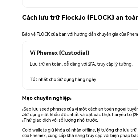
Cách lưu trữ Flock.io (FLOCK) an toà
Bảo vệ FLOCK của bạn với hướng dẫn chuyên gia của Phe
Ví Phemex (Custodial)
Lưu trữ an toàn, dễ dàng với 2FA, truy cập lý tưởng.
Tốt nhất cho
Sử dụng hàng ngày
Mẹo chuyên nghiệp:
Sao lưu seed phrases của ví một cách an toàn ngoại tuyế
Sử dụng mật khẩu độc nhất và bật xác thực hai yếu tố (2F
Thử giao dịch với số lượng nhỏ trước.
Cold wallets giữ khóa cá nhân offline, lý tưởng cho lưu t
của Phemex, cung cấp khả năng truy cập với biện pháp bảo