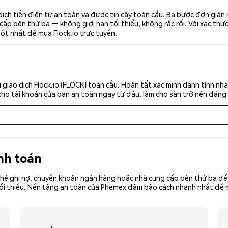
dịch tiền điện tử an toàn và được tin cậy toàn cầu. Ba bước đơn giản
p bên thứ ba — không giới hạn tối thiểu, không rắc rối. Với xác thực 
tốt nhất để mua Flock.io trực tuyến.
giao dịch Flock.io (FLOCK) toàn cầu. Hoàn tất xác minh danh tính nh
cho tài khoản của bạn an toàn ngay từ đầu, làm cho sàn trở nên đáng 
nh toán
hẻ ghi nợ, chuyển khoản ngân hàng hoặc nhà cung cấp bên thứ ba để 
iền tối thiểu. Nền tảng an toàn của Phemex đảm bảo cách nhanh nhất đ