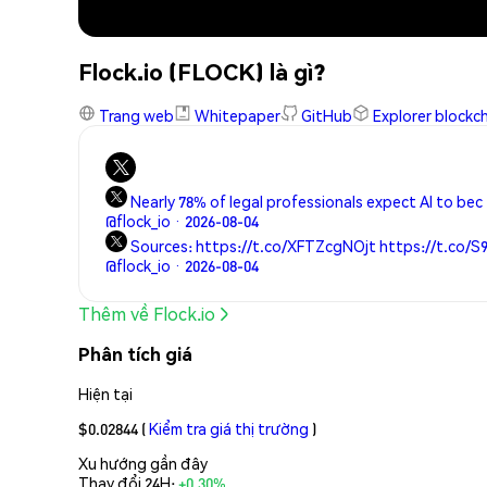
Flock.io (FLOCK) là gì?
Trang web
Whitepaper
GitHub
Explorer blockc
Nearly 78% of legal professionals expect AI to bec
@flock_io · 2026-08-04
Sources: https://t.co/XFTZcgNOjt https://t.co/S
@flock_io · 2026-08-04
Thêm về Flock.io
Phân tích giá
Hiện tại
$0.02844
(
Kiểm tra giá thị trường
)
Xu hướng gần đây
Thay đổi 24H:
+0.30%