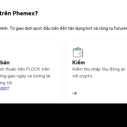
 trên Phemex?
 mình. Từ giao dịch spot đầu tiên đến tận dụng bot và công cụ future
 bán
Kiếm
ịch thuận tiện FLOCK trên
Kiếm thu nhập thụ động an
ờng giao ngay và tương lai
với crypto.
úng tôi
USDT