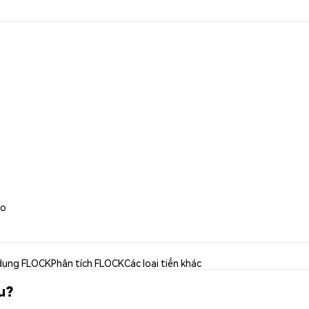
io
dụng FLOCK
Phân tích FLOCK
Các loại tiền khác
u?