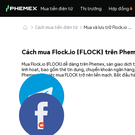
Mua tiền điện tử
Thị trường
Hợp đồng
Cách mua tiền điện tử
Mua và lưu trữ Flock.io (FLOCK) an toàn
Cách mua Flock.io (FLOCK) trên Phe
Mua Flock.io (FLOCK) dễ dàng trên Phemex, sàn giao dịch 
linh hoạt, bao gồm thẻ tín dụng, chuyển khoản ngân hàng,
Phemex giúp việc mua FLOCK trở nên liền mạch. Bắt đầu hà
Chia sẻ: