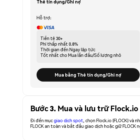
Thẻ tín dụng/Ghi nợ
Hỗ trợ:
Tiền tệ
30+
Phí thấp nhất
0.8%
Thời gian đến
Ngay lập tức
Tốt nhất cho
Mua lần đầu/Số lượng nhỏ
Mua bằng Thẻ tín dụng/Ghi nợ
Bước 3. Mua và lưu trữ Flock.i
Đi đến mục
giao dịch spot
, chọn Flock.io (FLOCK) và 
FLOCK an toàn và bắt đầu giao dịch hoặc giữ FLOCK 