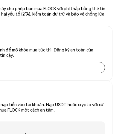
 này cho phép bạn mua FLOCK với phí thấp bằng thẻ tín
hai yếu tố (2FA), kiểm toán dự trữ và bảo vệ chống lừa
anh để mở khóa mua tức thì. Đăng ký an toàn của
tin cậy.
nạp tiền vào tài khoản. Nạp USDT hoặc crypto với xử
ể mua FLOCK một cách an tâm.