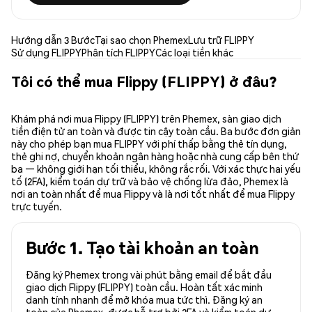
Hướng dẫn 3 Bước
Tại sao chọn Phemex
Lưu trữ FLIPPY
Sử dụng FLIPPY
Phân tích FLIPPY
Các loại tiền khác
Tôi có thể mua Flippy (FLIPPY) ở đâu?
Khám phá nơi mua Flippy (FLIPPY) trên Phemex, sàn giao dịch
tiền điện tử an toàn và được tin cậy toàn cầu. Ba bước đơn giản
này cho phép bạn mua FLIPPY với phí thấp bằng thẻ tín dụng,
thẻ ghi nợ, chuyển khoản ngân hàng hoặc nhà cung cấp bên thứ
ba — không giới hạn tối thiểu, không rắc rối. Với xác thực hai yếu
tố (2FA), kiểm toán dự trữ và bảo vệ chống lừa đảo, Phemex là
nơi an toàn nhất để mua Flippy và là nơi tốt nhất để mua Flippy
trực tuyến.
Bước 1. Tạo tài khoản an toàn
Đăng ký Phemex trong vài phút bằng email để bắt đầu
giao dịch Flippy (FLIPPY) toàn cầu. Hoàn tất xác minh
danh tính nhanh để mở khóa mua tức thì. Đăng ký an