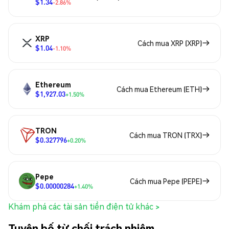
$1.34
-2.86%
XRP
Cách mua XRP (XRP)
$1.04
-1.10%
Ethereum
Cách mua Ethereum (ETH)
$1,927.03
+1.50%
TRON
Cách mua TRON (TRX)
$0.327796
+0.20%
Pepe
Cách mua Pepe (PEPE)
$0.00000284
+1.40%
Khám phá các tài sản tiền điện tử khác >
Tuyên bố từ chối trách nhiệm