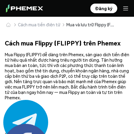
Đăng ký
Cách mua tiền điện tử
Mua và lưu trữ Flippy (FLIPPY) an toàn
Cách mua Flippy (FLIPPY) trên Phemex
Mua Flippy (FLIPPY) dễ dàng trên Phemex, sàn giao dịch tiền điện
tử hiệu quả nhất được hàng triệu người tin dùng. Tận hưởng
mua bán an toàn, tức thì với các phương thức thanh toán linh
hoạt, bao gồm thẻ tín dụng, chuyển khoản ngân hàng, nhà cung
cấp bên thứ ba và giao dịch P2P, có thể truy cập trên toàn thế
giới. Nền tảng trực quan và bảo mật mạnh mẽ của Phemex giúp
việc mua FLIPPY trở nên liền mạch. Bắt đầu hành trình tiền điện
tử của bạn ngay hôm nay — mua Flippy an toàn và tự tin trên
Phemex.