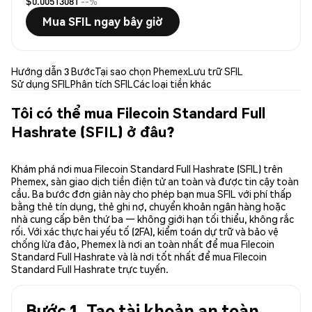
$0.00513081
--%
Mua SFIL ngay bây giờ
Hướng dẫn 3 Bước
Tại sao chọn Phemex
Lưu trữ SFIL
Sử dụng SFIL
Phân tích SFIL
Các loại tiền khác
Tôi có thể mua Filecoin Standard Full
Hashrate (SFIL) ở đâu?
Khám phá nơi mua Filecoin Standard Full Hashrate (SFIL) trên
Phemex, sàn giao dịch tiền điện tử an toàn và được tin cậy toàn
cầu. Ba bước đơn giản này cho phép bạn mua SFIL với phí thấp
bằng thẻ tín dụng, thẻ ghi nợ, chuyển khoản ngân hàng hoặc
nhà cung cấp bên thứ ba — không giới hạn tối thiểu, không rắc
rối. Với xác thực hai yếu tố (2FA), kiểm toán dự trữ và bảo vệ
chống lừa đảo, Phemex là nơi an toàn nhất để mua Filecoin
Standard Full Hashrate và là nơi tốt nhất để mua Filecoin
Standard Full Hashrate trực tuyến.
Bước 1. Tạo tài khoản an toàn