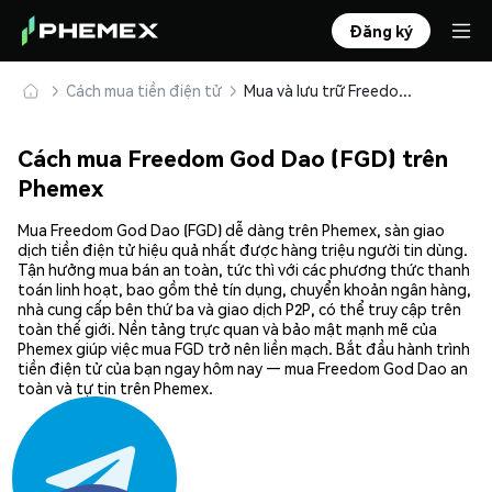
Đăng ký
Cách mua tiền điện tử
Mua và lưu trữ Freedom God Dao (FGD) an toàn
Cách mua Freedom God Dao (FGD) trên
Phemex
Mua Freedom God Dao (FGD) dễ dàng trên Phemex, sàn giao
dịch tiền điện tử hiệu quả nhất được hàng triệu người tin dùng.
Tận hưởng mua bán an toàn, tức thì với các phương thức thanh
toán linh hoạt, bao gồm thẻ tín dụng, chuyển khoản ngân hàng,
nhà cung cấp bên thứ ba và giao dịch P2P, có thể truy cập trên
toàn thế giới. Nền tảng trực quan và bảo mật mạnh mẽ của
Phemex giúp việc mua FGD trở nên liền mạch. Bắt đầu hành trình
tiền điện tử của bạn ngay hôm nay — mua Freedom God Dao an
toàn và tự tin trên Phemex.