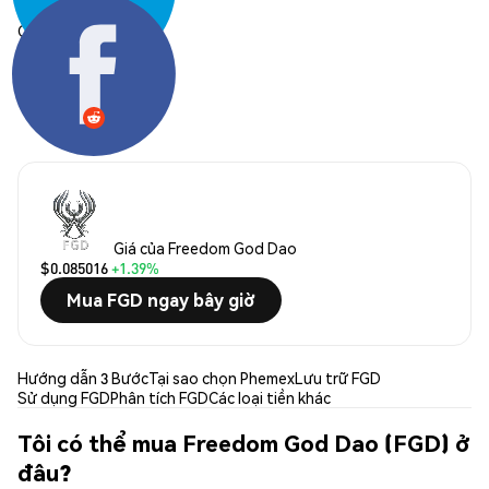
Chia sẻ:
Giá của Freedom God Dao
$0.085016
+1.39%
Mua FGD ngay bây giờ
Hướng dẫn 3 Bước
Tại sao chọn Phemex
Lưu trữ FGD
Sử dụng FGD
Phân tích FGD
Các loại tiền khác
Tôi có thể mua Freedom God Dao (FGD) ở
đâu?