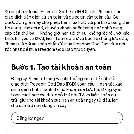
Khám phá nơi mua Freedom God Dao (FGD) trên Phemex, sàn
giao dịch tiền điện tử an toàn và được tin cậy toàn cầu. Ba
bước đơn giản này cho phép bạn mua FGD với phí thấp bằng thẻ
tín dụng, thẻ ghi nợ, chuyển khoản ngân hàng hoặc nhà cung
cấp bên thứ ba — không giới hạn tối thiểu, không rắc rối. Với xác
thực hai yếu tố (2FA), kiểm toán dự trữ và bảo vệ chống lừa đảo,
Phemex là nơi an toàn nhất để mua Freedom God Dao và là nơi
tốt nhất để mua Freedom God Dao trực tuyến.
Bước 1. Tạo tài khoản an toàn
Đăng ký Phemex trong vài phút bằng email để bắt đầu
giao dịch Freedom God Dao (FGD) toàn cầu. Hoàn tất xác
minh danh tính nhanh để mở khóa mua tức thì. Đăng ký an
toàn của Phemex, được hỗ trợ bởi 2FA và kiểm toán dự
trữ, giữ cho tài khoản của bạn an toàn ngay từ đầu, làm
cho sàn trở nên đáng tin cậy.
Đăng ký ngay