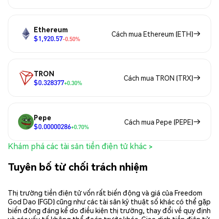
Ethereum
Cách mua Ethereum (ETH)
$1,920.57
-0.50%
TRON
Cách mua TRON (TRX)
$0.328377
+0.30%
Pepe
Cách mua Pepe (PEPE)
$0.00000286
+0.70%
Khám phá các tài sản tiền điện tử khác >
Tuyên bố từ chối trách nhiệm
Thị trường tiền điện tử vốn rất biến động và giá của Freedom
God Dao (FGD) cũng như các tài sản kỹ thuật số khác có thể gặp
biến động đáng kể do điều kiện thị trường, thay đổi về quy định
và các yếu tố không thể đoán trước khác. Giao dịch tiền điện tử