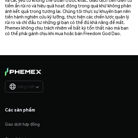
tiềm ẩn rủi ro và hiệu quả hoạt động trong quá khứ không phản
ánh kết quả trong tương lai. Chúng tôi thực sự khuyên bạn nên
tiến hành nghiên cứu kỹ lưỡng, thực hiện các chiến lược quản lý
rủi ro và chỉ đầu tư những gì bạn có thể đủ khả năng để mất.
Phemex không chịu trách nhiệm về bất kỳ tổn thất nào mà bạn
có thể phải gánh chịu khi mua hoặc bán Freedom God Dao.
tiếng Việt

Các sản phẩm
Giao dịch hợp đồng