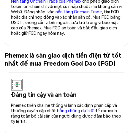
Nền tảng Onchain Trade của Phemex
cho phép giao dịch
token on-chain chỉ với một cú nhấp chuột mà không cần ví
Web3. Đăng nhập, vào
nền tảng Onchain Trade
, tìm FGD
hoặc địa chỉ hợp đồng và xác nhận sẵn có. Mua FGD bằng
USDT, không cần ví bên ngoài. Lưu trữ trong ví bảo mật
cao của Phemex. Mua FGD an toàn và bắt đầu giao dịch
hoặc giữ FGD ngay hôm nay.
Phemex là sàn giao dịch tiền điện tử tốt
nhất để mua Freedom God Dao (FGD)
Đáng tin cậy và an toàn
Phemex triển khai hệ thống ví lạnh xác định phân cấp và
thường xuyên cập nhật
bằng chứng dự trữ
để xác minh
rằng toàn bộ tài sản của người dùng được đảm bảo theo
tỷ lệ 1:1.