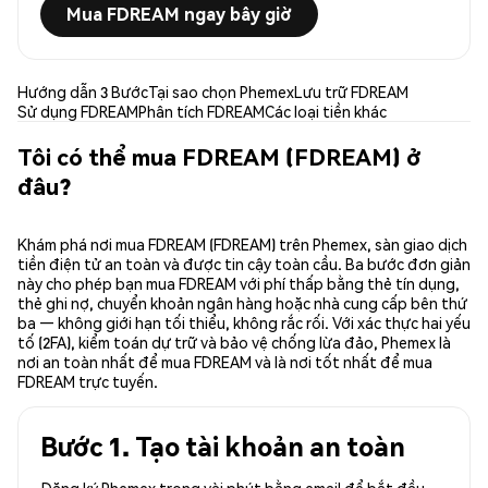
Mua FDREAM ngay bây giờ
Hướng dẫn 3 Bước
Tại sao chọn Phemex
Lưu trữ FDREAM
Sử dụng FDREAM
Phân tích FDREAM
Các loại tiền khác
Tôi có thể mua FDREAM (FDREAM) ở
đâu?
Khám phá nơi mua FDREAM (FDREAM) trên Phemex, sàn giao dịch
tiền điện tử an toàn và được tin cậy toàn cầu. Ba bước đơn giản
này cho phép bạn mua FDREAM với phí thấp bằng thẻ tín dụng,
thẻ ghi nợ, chuyển khoản ngân hàng hoặc nhà cung cấp bên thứ
ba — không giới hạn tối thiểu, không rắc rối. Với xác thực hai yếu
tố (2FA), kiểm toán dự trữ và bảo vệ chống lừa đảo, Phemex là
nơi an toàn nhất để mua FDREAM và là nơi tốt nhất để mua
FDREAM trực tuyến.
Bước 1. Tạo tài khoản an toàn