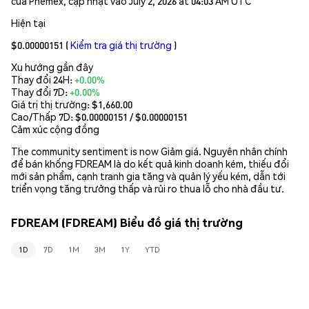
của Phemex, cập nhật vào July 2, 2026 at 04:03 AM UTC
Hiện tại
$0.00000151
(
Kiểm tra giá thị trường
)
Xu hướng gần đây
Thay đổi 24H:
+0.00%
Thay đổi 7D:
+0.00%
Giá trị thị trường:
$1,660.00
Cao/Thấp 7D: $
0.00000151
/ $
0.00000151
Cảm xúc cộng đồng
The community sentiment is now Giảm giá. Nguyên nhân chính
để bán khống FDREAM là do kết quả kinh doanh kém, thiếu đổi
mới sản phẩm, cạnh tranh gia tăng và quản lý yếu kém, dẫn tới
triển vọng tăng trưởng thấp và rủi ro thua lỗ cho nhà đầu tư.
FDREAM (FDREAM) Biểu đồ giá thị trường
1D
7D
1M
3M
1Y
YTD