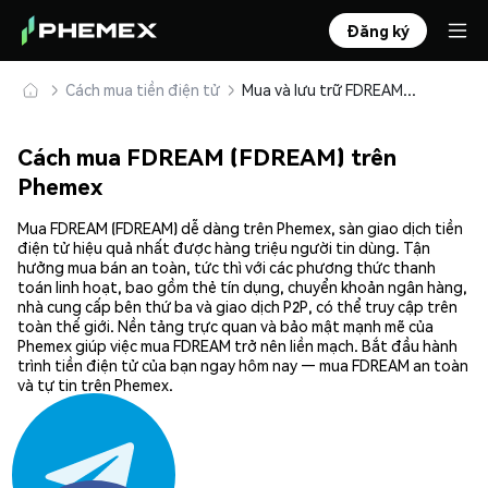
Đăng ký
Cách mua tiền điện tử
Mua và lưu trữ FDREAM (FDREAM) an toàn
Cách mua FDREAM (FDREAM) trên
Phemex
Mua FDREAM (FDREAM) dễ dàng trên Phemex, sàn giao dịch tiền
điện tử hiệu quả nhất được hàng triệu người tin dùng. Tận
hưởng mua bán an toàn, tức thì với các phương thức thanh
toán linh hoạt, bao gồm thẻ tín dụng, chuyển khoản ngân hàng,
nhà cung cấp bên thứ ba và giao dịch P2P, có thể truy cập trên
toàn thế giới. Nền tảng trực quan và bảo mật mạnh mẽ của
Phemex giúp việc mua FDREAM trở nên liền mạch. Bắt đầu hành
trình tiền điện tử của bạn ngay hôm nay — mua FDREAM an toàn
và tự tin trên Phemex.