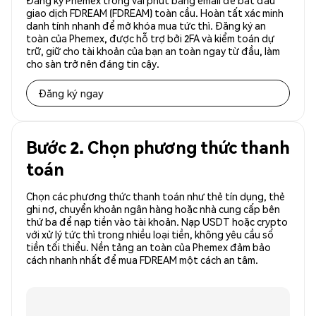
Đăng ký Phemex trong vài phút bằng email để bắt đầu
giao dịch FDREAM (FDREAM) toàn cầu. Hoàn tất xác minh
danh tính nhanh để mở khóa mua tức thì. Đăng ký an
toàn của Phemex, được hỗ trợ bởi 2FA và kiểm toán dự
trữ, giữ cho tài khoản của bạn an toàn ngay từ đầu, làm
cho sàn trở nên đáng tin cậy.
Đăng ký ngay
Bước 2. Chọn phương thức thanh
toán
Chọn các phương thức thanh toán như thẻ tín dụng, thẻ
ghi nợ, chuyển khoản ngân hàng hoặc nhà cung cấp bên
thứ ba để nạp tiền vào tài khoản. Nạp USDT hoặc crypto
với xử lý tức thì trong nhiều loại tiền, không yêu cầu số
tiền tối thiểu. Nền tảng an toàn của Phemex đảm bảo
cách nhanh nhất để mua FDREAM một cách an tâm.