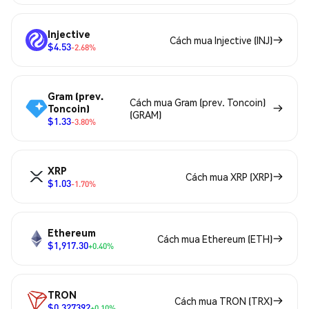
Injective
Cách mua Injective (INJ)
$4.53
-2.68%
Gram (prev.
Cách mua Gram (prev. Toncoin)
Toncoin)
(GRAM)
$1.33
-3.80%
XRP
Cách mua XRP (XRP)
$1.03
-1.70%
Ethereum
Cách mua Ethereum (ETH)
$1,917.30
+0.40%
TRON
Cách mua TRON (TRX)
$0.327392
+0.10%