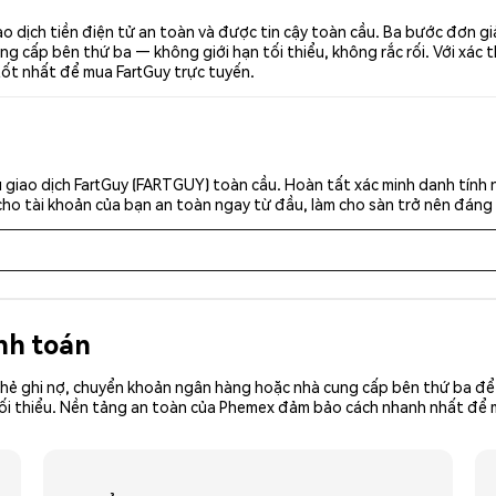
o dịch tiền điện tử an toàn và được tin cậy toàn cầu. Ba bước đơn 
g cấp bên thứ ba — không giới hạn tối thiểu, không rắc rối. Với xác t
tốt nhất để mua FartGuy trực tuyến.
 giao dịch FartGuy (FARTGUY) toàn cầu. Hoàn tất xác minh danh tính 
cho tài khoản của bạn an toàn ngay từ đầu, làm cho sàn trở nên đáng 
nh toán
hẻ ghi nợ, chuyển khoản ngân hàng hoặc nhà cung cấp bên thứ ba để 
iền tối thiểu. Nền tảng an toàn của Phemex đảm bảo cách nhanh nhất 