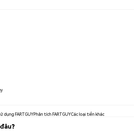
uy
ử dụng FARTGUY
Phân tích FARTGUY
Các loại tiền khác
 đâu?