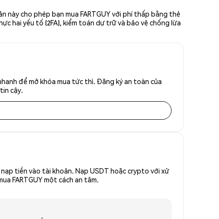
giản này cho phép bạn mua FARTGUY với phí thấp bằng thẻ
hực hai yếu tố (2FA), kiểm toán dự trữ và bảo vệ chống lừa
nhanh để mở khóa mua tức thì. Đăng ký an toàn của
tin cậy.
nạp tiền vào tài khoản. Nạp USDT hoặc crypto với xử
để mua FARTGUY một cách an tâm.