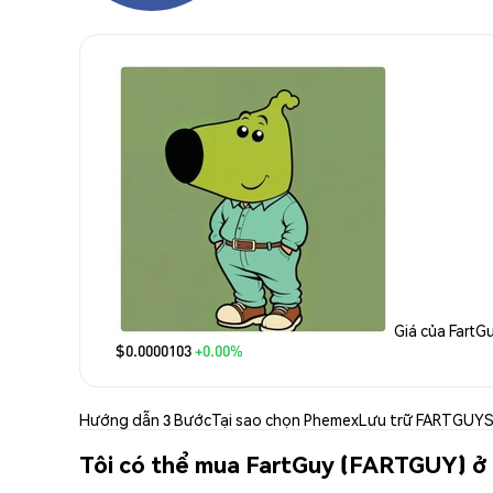
Giá của FartG
$0.0000103
+0.00%
Hướng dẫn 3 Bước
Tại sao chọn Phemex
Lưu trữ FARTGUY
S
Tôi có thể mua FartGuy (FARTGUY) ở