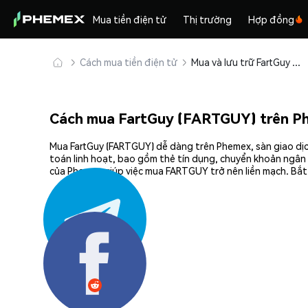
Mua tiền điện tử
Thị trường
Hợp đồng
Cách mua tiền điện tử
Mua và lưu trữ FartGuy (FARTGUY) an toàn
Cách mua FartGuy (FARTGUY) trên P
Mua FartGuy (FARTGUY) dễ dàng trên Phemex, sàn giao dịc
toán linh hoạt, bao gồm thẻ tín dụng, chuyển khoản ngân 
của Phemex giúp việc mua FARTGUY trở nên liền mạch. Bắt 
Chia sẻ: