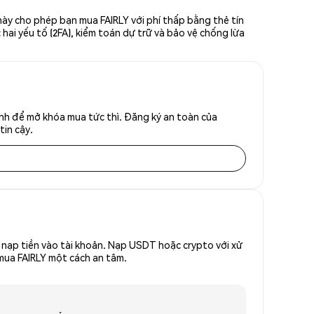
 này cho phép bạn mua FAIRLY với phí thấp bằng thẻ tín
hai yếu tố (2FA), kiểm toán dự trữ và bảo vệ chống lừa
anh để mở khóa mua tức thì. Đăng ký an toàn của
tin cậy.
nạp tiền vào tài khoản. Nạp USDT hoặc crypto với xử
 mua FAIRLY một cách an tâm.