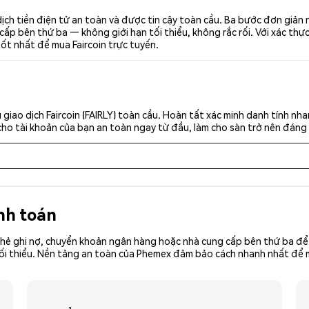
dịch tiền điện tử an toàn và được tin cậy toàn cầu. Ba bước đơn giản
p bên thứ ba — không giới hạn tối thiểu, không rắc rối. Với xác thực 
tốt nhất để mua Faircoin trực tuyến.
giao dịch Faircoin (FAIRLY) toàn cầu. Hoàn tất xác minh danh tính nh
cho tài khoản của bạn an toàn ngay từ đầu, làm cho sàn trở nên đáng 
nh toán
hẻ ghi nợ, chuyển khoản ngân hàng hoặc nhà cung cấp bên thứ ba để 
ền tối thiểu. Nền tảng an toàn của Phemex đảm bảo cách nhanh nhất để