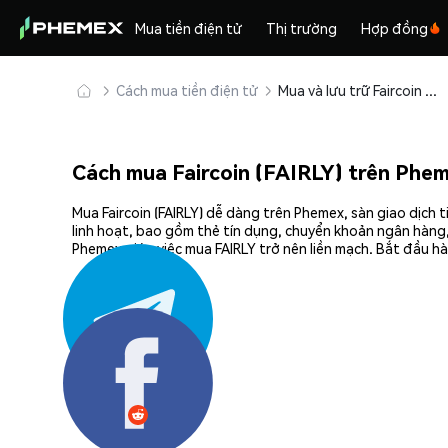
Mua tiền điện tử
Thị trường
Hợp đồng
Cách mua tiền điện tử
Mua và lưu trữ Faircoin (FAIRLY) an toàn
Cách mua Faircoin (FAIRLY) trên Phe
Mua Faircoin (FAIRLY) dễ dàng trên Phemex, sàn giao dịch
linh hoạt, bao gồm thẻ tín dụng, chuyển khoản ngân hàng,
Phemex giúp việc mua FAIRLY trở nên liền mạch. Bắt đầu hà
Chia sẻ: