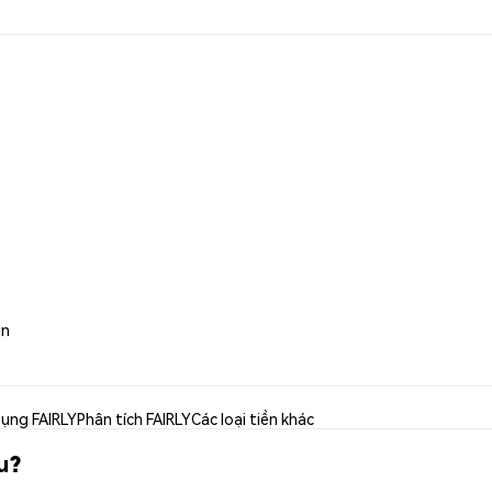
in
ụng FAIRLY
Phân tích FAIRLY
Các loại tiền khác
u?