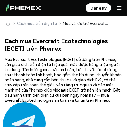
Đăng ký
Cách mua tiền điện tử
Mua và lưu trữ Evercraft Ecotechnologies (ECET) an toàn
Cách mua Evercraft Ecotechnologies
(ECET) trên Phemex
Mua Evercraft Ecotechnologies (ECET) dễ dàng trên Phemex,
sàn giao dịch tiền điện tử hiệu quả nhất được hàng triệu người
tin dùng. Tận hưởng mua bán an toàn, tức thì với các phương
thức thanh toán linh hoạt, bao gồm thẻ tín dụng, chuyển khoản
ngân hàng, nhà cung cấp bên thứ ba và giao dịch P2P, có thể
truy cập trên toàn thế giới. Nền tảng trực quan và bảo mật
mạnh mẽ của Phemex giúp việc mua ECET trở nên liền mạch. Bắt
đầu hành trình tiền điện tử của bạn ngay hôm nay — mua
Evercraft Ecotechnologies an toàn và tự tin trên Phemex.