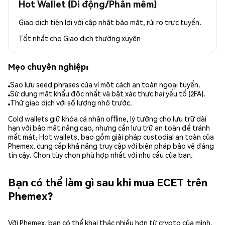
Hot Wallet (Di động/Phần mềm)
Giao dịch tiện lợi với cập nhật bảo mật, rủi ro trực tuyến.
Tốt nhất cho
Giao dịch thường xuyên
Mẹo chuyên nghiệp:
Sao lưu seed phrases của ví một cách an toàn ngoại tuyến.
Sử dụng mật khẩu độc nhất và bật xác thực hai yếu tố (2FA).
Thử giao dịch với số lượng nhỏ trước.
Cold wallets giữ khóa cá nhân offline, lý tưởng cho lưu trữ dài
hạn với bảo mật nâng cao, nhưng cần lưu trữ an toàn để tránh
mất mát; Hot wallets, bao gồm giải pháp custodial an toàn của
Phemex, cung cấp khả năng truy cập với biện pháp bảo vệ đáng
tin cậy. Chọn tùy chọn phù hợp nhất với nhu cầu của bạn.
Bạn có thể làm gì sau khi mua ECET trên
Phemex?
Với Phemex, bạn có thể khai thác nhiều hơn từ crypto của mình.