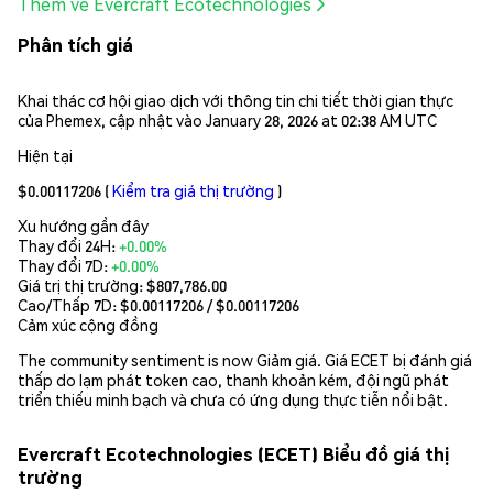
Thêm về Evercraft Ecotechnologies
Phân tích giá
Khai thác cơ hội giao dịch với thông tin chi tiết thời gian thực
của Phemex, cập nhật vào January 28, 2026 at 02:38 AM UTC
Hiện tại
$0.00117206
(
Kiểm tra giá thị trường
)
Xu hướng gần đây
Thay đổi 24H:
+0.00%
Thay đổi 7D:
+0.00%
Giá trị thị trường:
$807,786.00
Cao/Thấp 7D: $
0.00117206
/ $
0.00117206
Cảm xúc cộng đồng
The community sentiment is now Giảm giá. Giá ECET bị đánh giá
thấp do lạm phát token cao, thanh khoản kém, đội ngũ phát
triển thiếu minh bạch và chưa có ứng dụng thực tiễn nổi bật.
Evercraft Ecotechnologies (ECET) Biểu đồ giá thị
trường