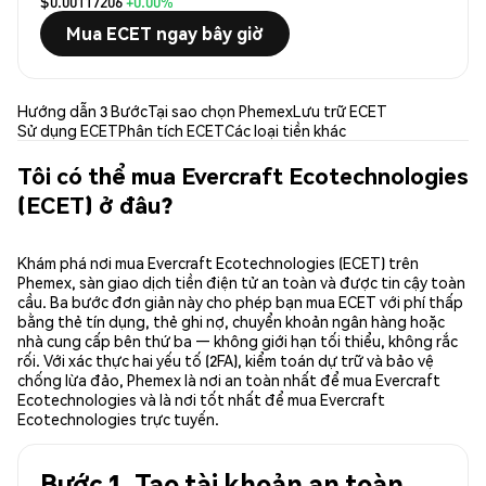
$0.00117206
+0.00%
Mua ECET ngay bây giờ
Hướng dẫn 3 Bước
Tại sao chọn Phemex
Lưu trữ ECET
Sử dụng ECET
Phân tích ECET
Các loại tiền khác
Tôi có thể mua Evercraft Ecotechnologies
(ECET) ở đâu?
Khám phá nơi mua Evercraft Ecotechnologies (ECET) trên
Phemex, sàn giao dịch tiền điện tử an toàn và được tin cậy toàn
cầu. Ba bước đơn giản này cho phép bạn mua ECET với phí thấp
bằng thẻ tín dụng, thẻ ghi nợ, chuyển khoản ngân hàng hoặc
nhà cung cấp bên thứ ba — không giới hạn tối thiểu, không rắc
rối. Với xác thực hai yếu tố (2FA), kiểm toán dự trữ và bảo vệ
chống lừa đảo, Phemex là nơi an toàn nhất để mua Evercraft
Ecotechnologies và là nơi tốt nhất để mua Evercraft
Ecotechnologies trực tuyến.
Bước 1. Tạo tài khoản an toàn