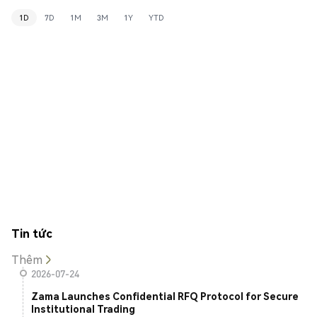
1D
7D
1M
3M
1Y
YTD
Tin tức
Thêm
2026-07-24
Zama Launches Confidential RFQ Protocol for Secure
Institutional Trading