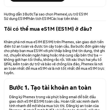
Hướng dẫn 3 Bước
Tại sao chọn Phemex
Lưu trữ ES1M
Sử dụng ES1M
Phân tích ES1M
Các loại tiền khác
Tôi có thể mua eS1M (ES1M) ở đâu?
Khám phá nơi mua eS1M (ES1M) trên Phemex, sàn giao dịch tiền
điện tử an toàn và được tin cậy toàn cầu. Ba bước đơn giản này
cho phép bạn mua ES1M với phí thấp bằng thẻ tín dụng, thẻ ghi
nợ, chuyển khoản ngân hàng hoặc nhà cung cấp bên thứ ba —
không giới hạn tối thiểu, không rắc rối. Với xác thực hai yếu tố
(2FA), kiểm toán dự trữ và bảo vệ chống lừa đảo, Phemex là nơi
an toàn nhất để mua eS1M và là nơi tốt nhất để mua eS1M trực
tuyến.
Bước 1. Tạo tài khoản an toàn
Đăng ký Phemex trong vài phút bằng email để bắt đầu
giao dịch eS1M (ES1M) toàn cầu. Hoàn tất xác minh danh
tính nhanh để mở khóa mua tức thì. Đăng ký an toàn của