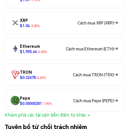
XRP
Cách mua XRP (XRP)
$1.04
-3.30%
Ethereum
Cách mua Ethereum (ETH)
$1,905.46
-0.50%
TRON
Cách mua TRON (TRX)
$0.32678
-0.30%
Pepe
Cách mua Pepe (PEPE)
$0.00000281
-1.90%
Khám phá các tài sản tiền điện tử khác >
Tuyên bố từ chối trách nhiệm