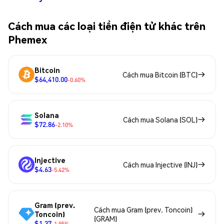
Cách mua các loại tiền điện tử khác trên
Phemex
Bitcoin
Cách mua Bitcoin (BTC)
$64,410.00
-0.60%
Solana
Cách mua Solana (SOL)
$72.86
-2.10%
Injective
Cách mua Injective (INJ)
$4.63
-5.42%
Gram (prev.
Cách mua Gram (prev. Toncoin)
Toncoin)
(GRAM)
$1.37
-1.95%