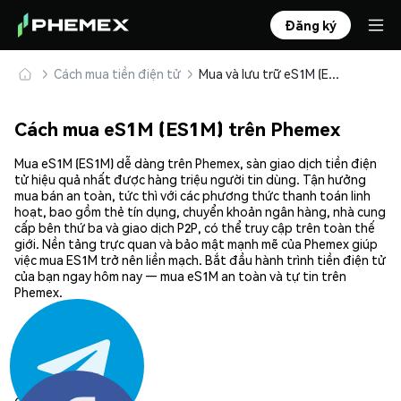
Đăng ký
Cách mua tiền điện tử
Mua và lưu trữ eS1M (ES1M) an toàn
Cách mua eS1M (ES1M) trên Phemex
Mua eS1M (ES1M) dễ dàng trên Phemex, sàn giao dịch tiền điện
tử hiệu quả nhất được hàng triệu người tin dùng. Tận hưởng
mua bán an toàn, tức thì với các phương thức thanh toán linh
hoạt, bao gồm thẻ tín dụng, chuyển khoản ngân hàng, nhà cung
cấp bên thứ ba và giao dịch P2P, có thể truy cập trên toàn thế
giới. Nền tảng trực quan và bảo mật mạnh mẽ của Phemex giúp
việc mua ES1M trở nên liền mạch. Bắt đầu hành trình tiền điện tử
của bạn ngay hôm nay — mua eS1M an toàn và tự tin trên
Phemex.