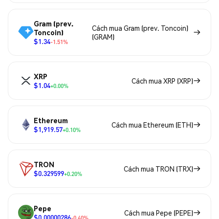
Gram (prev.
Cách mua Gram (prev. Toncoin)
Toncoin)
(GRAM)
$1.34
-1.51%
XRP
Cách mua XRP (XRP)
$1.04
+0.00%
Ethereum
Cách mua Ethereum (ETH)
$1,919.57
+0.10%
TRON
Cách mua TRON (TRX)
$0.329599
+0.20%
Pepe
Cách mua Pepe (PEPE)
$0.00000286
-0.40%