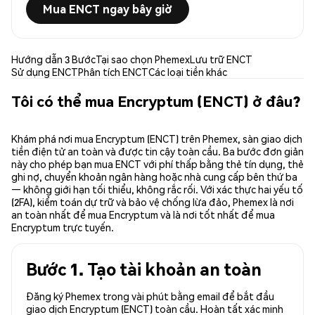
Mua ENCT ngay bây giờ
Hướng dẫn 3 Bước
Tại sao chọn Phemex
Lưu trữ ENCT
Sử dụng ENCT
Phân tích ENCT
Các loại tiền khác
Tôi có thể mua Encryptum (ENCT) ở đâu?
Khám phá nơi mua Encryptum (ENCT) trên Phemex, sàn giao dịch
tiền điện tử an toàn và được tin cậy toàn cầu. Ba bước đơn giản
này cho phép bạn mua ENCT với phí thấp bằng thẻ tín dụng, thẻ
ghi nợ, chuyển khoản ngân hàng hoặc nhà cung cấp bên thứ ba
— không giới hạn tối thiểu, không rắc rối. Với xác thực hai yếu tố
(2FA), kiểm toán dự trữ và bảo vệ chống lừa đảo, Phemex là nơi
an toàn nhất để mua Encryptum và là nơi tốt nhất để mua
Encryptum trực tuyến.
Bước 1. Tạo tài khoản an toàn
Đăng ký Phemex trong vài phút bằng email để bắt đầu
giao dịch Encryptum (ENCT) toàn cầu. Hoàn tất xác minh