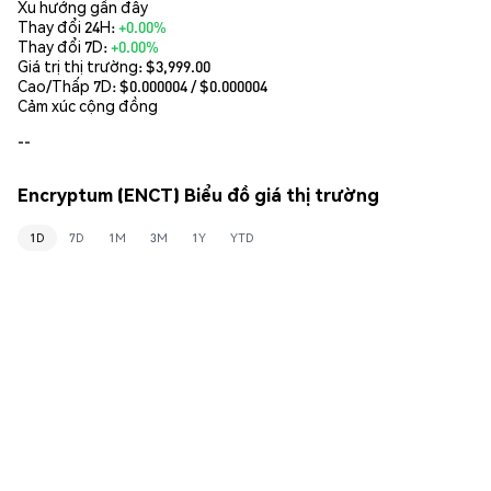
Xu hướng gần đây
Thay đổi 24H:
+0.00%
Thay đổi 7D:
+0.00%
Giá trị thị trường:
$3,999.00
Cao/Thấp 7D: $
0.000004
/ $
0.000004
Cảm xúc cộng đồng
--
Encryptum (ENCT) Biểu đồ giá thị trường
1D
7D
1M
3M
1Y
YTD