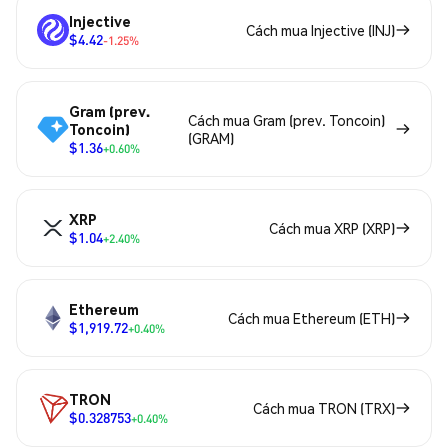
Injective
Cách mua Injective (INJ)
$4.42
-1.25%
Gram (prev.
Cách mua Gram (prev. Toncoin)
Toncoin)
(GRAM)
$1.36
+0.60%
XRP
Cách mua XRP (XRP)
$1.04
+2.40%
Ethereum
Cách mua Ethereum (ETH)
$1,919.72
+0.40%
TRON
Cách mua TRON (TRX)
$0.328753
+0.40%