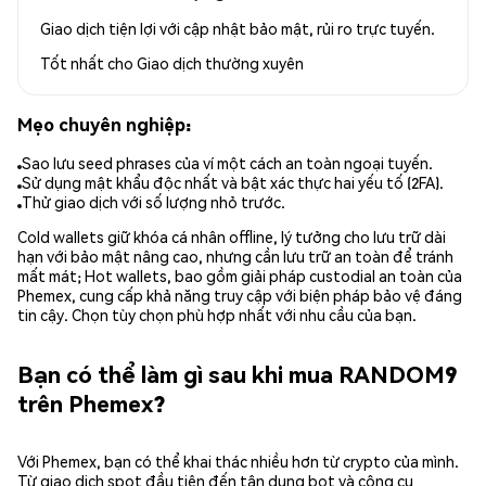
Giao dịch tiện lợi với cập nhật bảo mật, rủi ro trực tuyến.
Tốt nhất cho
Giao dịch thường xuyên
Mẹo chuyên nghiệp:
Sao lưu seed phrases của ví một cách an toàn ngoại tuyến.
Sử dụng mật khẩu độc nhất và bật xác thực hai yếu tố (2FA).
Thử giao dịch với số lượng nhỏ trước.
Cold wallets giữ khóa cá nhân offline, lý tưởng cho lưu trữ dài
hạn với bảo mật nâng cao, nhưng cần lưu trữ an toàn để tránh
mất mát; Hot wallets, bao gồm giải pháp custodial an toàn của
Phemex, cung cấp khả năng truy cập với biện pháp bảo vệ đáng
tin cậy. Chọn tùy chọn phù hợp nhất với nhu cầu của bạn.
Bạn có thể làm gì sau khi mua RANDOM9
trên Phemex?
Với Phemex, bạn có thể khai thác nhiều hơn từ crypto của mình.
Từ giao dịch spot đầu tiên đến tận dụng bot và công cụ