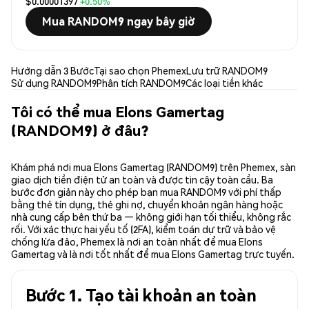
$0.00001397
+0.50%
Mua RANDOM9 ngay bây giờ
Hướng dẫn 3 Bước
Tại sao chọn Phemex
Lưu trữ RANDOM9
Sử dụng RANDOM9
Phân tích RANDOM9
Các loại tiền khác
Tôi có thể mua Elons Gamertag
(RANDOM9) ở đâu?
Khám phá nơi mua Elons Gamertag (RANDOM9) trên Phemex, sàn
giao dịch tiền điện tử an toàn và được tin cậy toàn cầu. Ba
bước đơn giản này cho phép bạn mua RANDOM9 với phí thấp
bằng thẻ tín dụng, thẻ ghi nợ, chuyển khoản ngân hàng hoặc
nhà cung cấp bên thứ ba — không giới hạn tối thiểu, không rắc
rối. Với xác thực hai yếu tố (2FA), kiểm toán dự trữ và bảo vệ
chống lừa đảo, Phemex là nơi an toàn nhất để mua Elons
Gamertag và là nơi tốt nhất để mua Elons Gamertag trực tuyến.
Bước 1. Tạo tài khoản an toàn