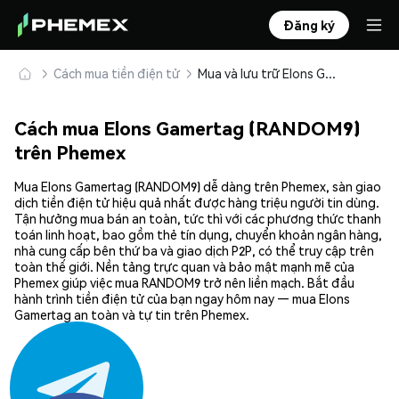
Đăng ký
Cách mua tiền điện tử
Mua và lưu trữ Elons Gamertag (RANDOM9) an toàn
Cách mua Elons Gamertag (RANDOM9)
trên Phemex
Mua Elons Gamertag (RANDOM9) dễ dàng trên Phemex, sàn giao
dịch tiền điện tử hiệu quả nhất được hàng triệu người tin dùng.
Tận hưởng mua bán an toàn, tức thì với các phương thức thanh
toán linh hoạt, bao gồm thẻ tín dụng, chuyển khoản ngân hàng,
nhà cung cấp bên thứ ba và giao dịch P2P, có thể truy cập trên
toàn thế giới. Nền tảng trực quan và bảo mật mạnh mẽ của
Phemex giúp việc mua RANDOM9 trở nên liền mạch. Bắt đầu
hành trình tiền điện tử của bạn ngay hôm nay — mua Elons
Gamertag an toàn và tự tin trên Phemex.