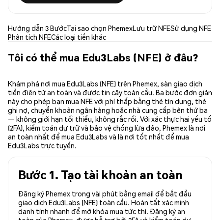
Hướng dẫn 3 Bước
Tại sao chọn Phemex
Lưu trữ NFE
Sử dụng NFE
Phân tích NFE
Các loại tiền khác
Tôi có thể mua Edu3Labs (NFE) ở đâu?
Khám phá nơi mua Edu3Labs (NFE) trên Phemex, sàn giao dịch
tiền điện tử an toàn và được tin cậy toàn cầu. Ba bước đơn giản
này cho phép bạn mua NFE với phí thấp bằng thẻ tín dụng, thẻ
ghi nợ, chuyển khoản ngân hàng hoặc nhà cung cấp bên thứ ba
— không giới hạn tối thiểu, không rắc rối. Với xác thực hai yếu tố
(2FA), kiểm toán dự trữ và bảo vệ chống lừa đảo, Phemex là nơi
an toàn nhất để mua Edu3Labs và là nơi tốt nhất để mua
Edu3Labs trực tuyến.
Bước 1. Tạo tài khoản an toàn
Đăng ký Phemex trong vài phút bằng email để bắt đầu
giao dịch Edu3Labs (NFE) toàn cầu. Hoàn tất xác minh
danh tính nhanh để mở khóa mua tức thì. Đăng ký an