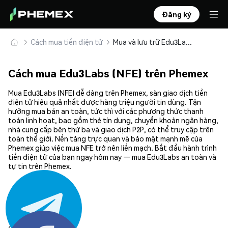
Đăng ký
Cách mua tiền điện tử
Mua và lưu trữ Edu3Labs (NFE) an toàn
Cách mua Edu3Labs (NFE) trên Phemex
Mua Edu3Labs (NFE) dễ dàng trên Phemex, sàn giao dịch tiền
điện tử hiệu quả nhất được hàng triệu người tin dùng. Tận
hưởng mua bán an toàn, tức thì với các phương thức thanh
toán linh hoạt, bao gồm thẻ tín dụng, chuyển khoản ngân hàng,
nhà cung cấp bên thứ ba và giao dịch P2P, có thể truy cập trên
toàn thế giới. Nền tảng trực quan và bảo mật mạnh mẽ của
Phemex giúp việc mua NFE trở nên liền mạch. Bắt đầu hành trình
tiền điện tử của bạn ngay hôm nay — mua Edu3Labs an toàn và
tự tin trên Phemex.