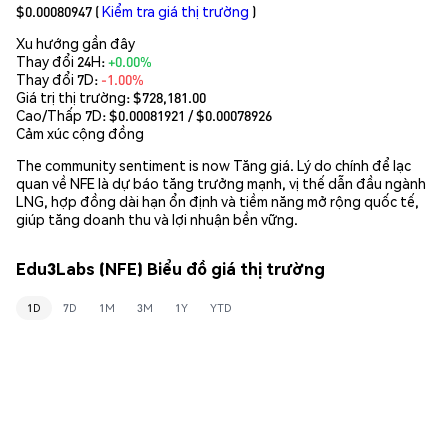
$0.00080947
(
Kiểm tra giá thị trường
)
Xu hướng gần đây
Thay đổi 24H:
+0.00%
Thay đổi 7D:
-1.00%
Giá trị thị trường:
$728,181.00
Cao/Thấp 7D: $
0.00081921
/ $
0.00078926
Cảm xúc cộng đồng
The community sentiment is now Tăng giá. Lý do chính để lạc
quan về NFE là dự báo tăng trưởng mạnh, vị thế dẫn đầu ngành
LNG, hợp đồng dài hạn ổn định và tiềm năng mở rộng quốc tế,
giúp tăng doanh thu và lợi nhuận bền vững.
Edu3Labs (NFE) Biểu đồ giá thị trường
1D
7D
1M
3M
1Y
YTD