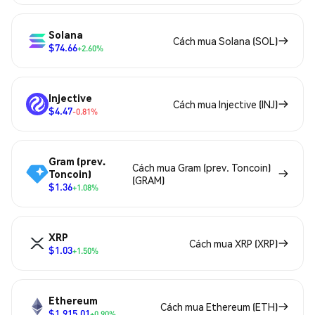
Solana
Cách mua Solana (SOL)
$74.66
+2.60%
Injective
Cách mua Injective (INJ)
$4.47
-0.81%
Gram (prev.
Cách mua Gram (prev. Toncoin)
Toncoin)
(GRAM)
$1.36
+1.08%
XRP
Cách mua XRP (XRP)
$1.03
+1.50%
Ethereum
Cách mua Ethereum (ETH)
$1,915.01
+0.90%