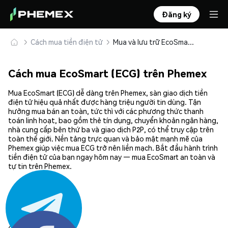
Đăng ký
Cách mua tiền điện tử
Mua và lưu trữ EcoSmart (ECG) an toàn
Cách mua EcoSmart (ECG) trên Phemex
Mua EcoSmart (ECG) dễ dàng trên Phemex, sàn giao dịch tiền
điện tử hiệu quả nhất được hàng triệu người tin dùng. Tận
hưởng mua bán an toàn, tức thì với các phương thức thanh
toán linh hoạt, bao gồm thẻ tín dụng, chuyển khoản ngân hàng,
nhà cung cấp bên thứ ba và giao dịch P2P, có thể truy cập trên
toàn thế giới. Nền tảng trực quan và bảo mật mạnh mẽ của
Phemex giúp việc mua ECG trở nên liền mạch. Bắt đầu hành trình
tiền điện tử của bạn ngay hôm nay — mua EcoSmart an toàn và
tự tin trên Phemex.