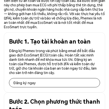
tiền điện tử an toàn và được tin cậy toàn cầu. Ba bước đơn giản
này cho phép bạn mua ECG với phí thấp bằng thẻ tín dụng, thẻ
ghi nợ, chuyển khoản ngân hàng hoặc nhà cung cấp bên thứ ba
— không giới hạn tối thiểu, không rắc rối. Với xác thực hai yếu tố
(2FA), kiểm toán dự trữ và bảo vệ chống lừa đảo, Phemex là nơi
an toàn nhất để mua EcoSmart và là nơi tốt nhất để mua
EcoSmart trực tuyến.
Bước 1. Tạo tài khoản an toàn
Đăng ký Phemex trong vài phút bằng email để bắt đầu
giao dịch EcoSmart (ECG) toàn cầu. Hoàn tất xác minh
danh tính nhanh để mở khóa mua tức thì. Đăng ký an
toàn của Phemex, được hỗ trợ bởi 2FA và kiểm toán dự
trữ, giữ cho tài khoản của bạn an toàn ngay từ đầu, làm
cho sàn trở nên đáng tin cậy.
Đăng ký ngay
Bước 2. Chọn phương thức thanh
toán