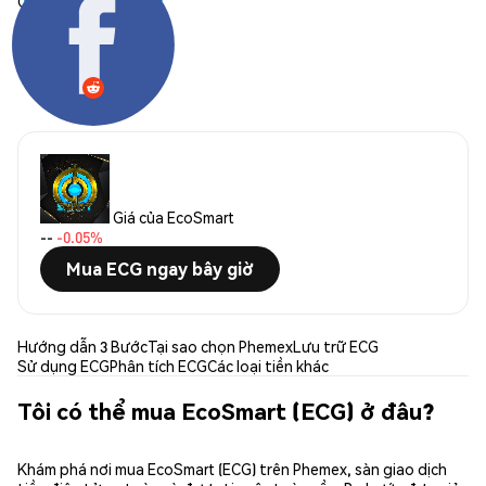
Chia sẻ:
Giá của EcoSmart
--
-0.05%
Mua ECG ngay bây giờ
Hướng dẫn 3 Bước
Tại sao chọn Phemex
Lưu trữ ECG
Sử dụng ECG
Phân tích ECG
Các loại tiền khác
Tôi có thể mua EcoSmart (ECG) ở đâu?
Khám phá nơi mua EcoSmart (ECG) trên Phemex, sàn giao dịch