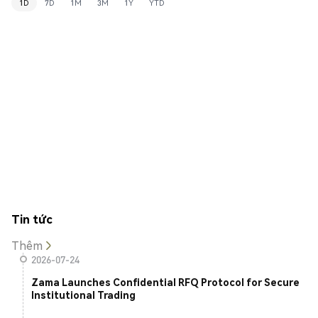
1D
7D
1M
3M
1Y
YTD
Tin tức
Thêm
2026-07-24
Zama Launches Confidential RFQ Protocol for Secure
Institutional Trading