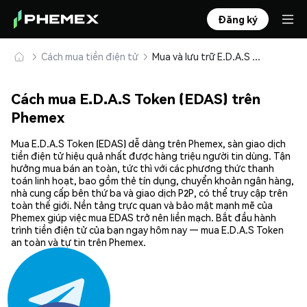
Đăng ký
Cách mua tiền điện tử
Mua và lưu trữ E.D.A.S Token (EDAS) an toàn
Cách mua E.D.A.S Token (EDAS) trên
Phemex
Mua E.D.A.S Token (EDAS) dễ dàng trên Phemex, sàn giao dịch
tiền điện tử hiệu quả nhất được hàng triệu người tin dùng. Tận
hưởng mua bán an toàn, tức thì với các phương thức thanh
toán linh hoạt, bao gồm thẻ tín dụng, chuyển khoản ngân hàng,
nhà cung cấp bên thứ ba và giao dịch P2P, có thể truy cập trên
toàn thế giới. Nền tảng trực quan và bảo mật mạnh mẽ của
Phemex giúp việc mua EDAS trở nên liền mạch. Bắt đầu hành
trình tiền điện tử của bạn ngay hôm nay — mua E.D.A.S Token
an toàn và tự tin trên Phemex.