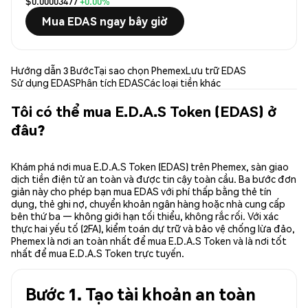
$0.00003477
+0.00%
Mua EDAS ngay bây giờ
Hướng dẫn 3 Bước
Tại sao chọn Phemex
Lưu trữ EDAS
Sử dụng EDAS
Phân tích EDAS
Các loại tiền khác
Tôi có thể mua E.D.A.S Token (EDAS) ở
đâu?
Khám phá nơi mua E.D.A.S Token (EDAS) trên Phemex, sàn giao
dịch tiền điện tử an toàn và được tin cậy toàn cầu. Ba bước đơn
giản này cho phép bạn mua EDAS với phí thấp bằng thẻ tín
dụng, thẻ ghi nợ, chuyển khoản ngân hàng hoặc nhà cung cấp
bên thứ ba — không giới hạn tối thiểu, không rắc rối. Với xác
thực hai yếu tố (2FA), kiểm toán dự trữ và bảo vệ chống lừa đảo,
Phemex là nơi an toàn nhất để mua E.D.A.S Token và là nơi tốt
nhất để mua E.D.A.S Token trực tuyến.
Bước 1. Tạo tài khoản an toàn