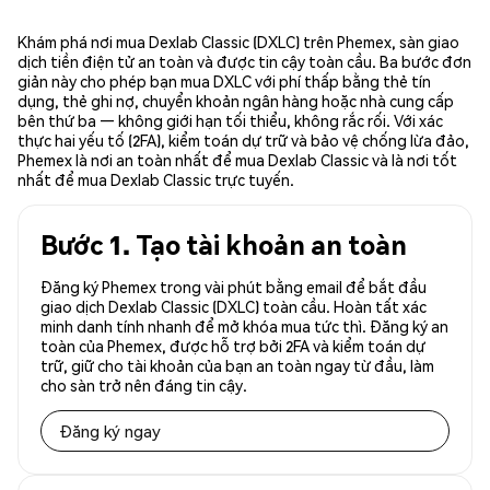
Khám phá nơi mua Dexlab Classic (DXLC) trên Phemex, sàn giao
dịch tiền điện tử an toàn và được tin cậy toàn cầu. Ba bước đơn
giản này cho phép bạn mua DXLC với phí thấp bằng thẻ tín
dụng, thẻ ghi nợ, chuyển khoản ngân hàng hoặc nhà cung cấp
bên thứ ba — không giới hạn tối thiểu, không rắc rối. Với xác
thực hai yếu tố (2FA), kiểm toán dự trữ và bảo vệ chống lừa đảo,
Phemex là nơi an toàn nhất để mua Dexlab Classic và là nơi tốt
nhất để mua Dexlab Classic trực tuyến.
Bước 1. Tạo tài khoản an toàn
Đăng ký Phemex trong vài phút bằng email để bắt đầu
giao dịch Dexlab Classic (DXLC) toàn cầu. Hoàn tất xác
minh danh tính nhanh để mở khóa mua tức thì. Đăng ký an
toàn của Phemex, được hỗ trợ bởi 2FA và kiểm toán dự
trữ, giữ cho tài khoản của bạn an toàn ngay từ đầu, làm
cho sàn trở nên đáng tin cậy.
Đăng ký ngay