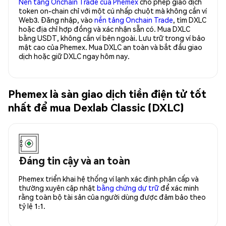
Nền tảng Onchain Trade của Phemex
cho phép giao dịch
token on-chain chỉ với một cú nhấp chuột mà không cần ví
Web3. Đăng nhập, vào
nền tảng Onchain Trade
, tìm DXLC
hoặc địa chỉ hợp đồng và xác nhận sẵn có. Mua DXLC
bằng USDT, không cần ví bên ngoài. Lưu trữ trong ví bảo
mật cao của Phemex. Mua DXLC an toàn và bắt đầu giao
dịch hoặc giữ DXLC ngay hôm nay.
Phemex là sàn giao dịch tiền điện tử tốt
nhất để mua Dexlab Classic (DXLC)
Đáng tin cậy và an toàn
Phemex triển khai hệ thống ví lạnh xác định phân cấp và
thường xuyên cập nhật
bằng chứng dự trữ
để xác minh
rằng toàn bộ tài sản của người dùng được đảm bảo theo
tỷ lệ 1:1.