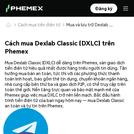
Đăng ký
Cách mua tiền điện tử
Mua và lưu trữ Dexlab Classic (DXLC) an toàn
Cách mua Dexlab Classic (DXLC) trên
Phemex
Mua Dexlab Classic (DXLC) dễ dàng trên Phemex, sàn giao dịch
tiền điện tử hiệu quả nhất được hàng triệu người tin dùng. Tận
hưởng mua bán an toàn, tức thì với các phương thức thanh
toán linh hoạt, bao gồm thẻ tín dụng, chuyển khoản ngân hàng,
nhà cung cấp bên thứ ba và giao dịch P2P, có thể truy cập trên
toàn thế giới. Nền tảng trực quan và bảo mật mạnh mẽ của
Phemex giúp việc mua DXLC trở nên liền mạch. Bắt đầu hành
trình tiền điện tử của bạn ngay hôm nay — mua Dexlab Classic
an toàn và tự tin trên Phemex.