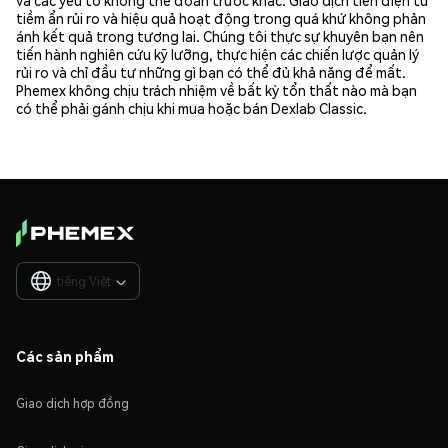
tiềm ẩn rủi ro và hiệu quả hoạt động trong quá khứ không phản
ánh kết quả trong tương lai. Chúng tôi thực sự khuyên bạn nên
tiến hành nghiên cứu kỹ lưỡng, thực hiện các chiến lược quản lý
rủi ro và chỉ đầu tư những gì bạn có thể đủ khả năng để mất.
Phemex không chịu trách nhiệm về bất kỳ tổn thất nào mà bạn
có thể phải gánh chịu khi mua hoặc bán Dexlab Classic.
tiếng Việt

Các sản phẩm
Giao dịch hợp đồng