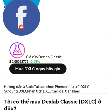
Chia sẻ:
Giá của Dexlab Classic
$0.00022772
+0.55%
Mua DXLC ngay bây giờ
Hướng dẫn 3 Bước
Tại sao chọn Phemex
Lưu trữ DXLC
Sử dụng DXLC
Phân tích DXLC
Các loại tiền khác
Tôi có thể mua Dexlab Classic (DXLC) ở
đâu?