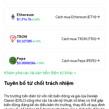
Ethereum
Cách mua Ethereum (ETH)
$1,914.76
+0.60%
TRON
Cách mua TRON (TRX)
$0.327385
+0.10%
Pepe
Cách mua Pepe (PEPE)
$0.00000286
+1.90%
Khám phá các tài sản tiền điện tử khác >
Tuyên bố từ chối trách nhiệm
Thị trường tiền điện tử vốn rất biến động và giá của Dexlab
Classic (DXLC) cũng như các tài sản kỹ thuật số khác có thể gặp
biến động đáng kể do điều kiện thị trường, thay đổi về quy định
và các yếu tố không thể đoán trước khác. Giao dịch tiền điện tử