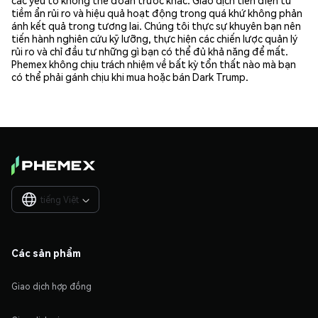
tiềm ẩn rủi ro và hiệu quả hoạt động trong quá khứ không phản
ánh kết quả trong tương lai. Chúng tôi thực sự khuyên bạn nên
tiến hành nghiên cứu kỹ lưỡng, thực hiện các chiến lược quản lý
rủi ro và chỉ đầu tư những gì bạn có thể đủ khả năng để mất.
Phemex không chịu trách nhiệm về bất kỳ tổn thất nào mà bạn
có thể phải gánh chịu khi mua hoặc bán Dark Trump.
tiếng Việt

Các sản phẩm
Giao dịch hợp đồng