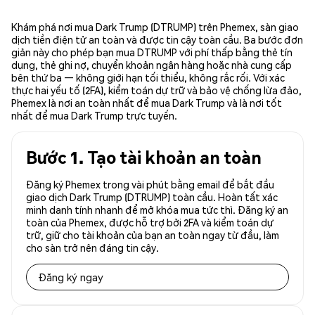
Khám phá nơi mua Dark Trump (DTRUMP) trên Phemex, sàn giao
dịch tiền điện tử an toàn và được tin cậy toàn cầu. Ba bước đơn
giản này cho phép bạn mua DTRUMP với phí thấp bằng thẻ tín
dụng, thẻ ghi nợ, chuyển khoản ngân hàng hoặc nhà cung cấp
bên thứ ba — không giới hạn tối thiểu, không rắc rối. Với xác
thực hai yếu tố (2FA), kiểm toán dự trữ và bảo vệ chống lừa đảo,
Phemex là nơi an toàn nhất để mua Dark Trump và là nơi tốt
nhất để mua Dark Trump trực tuyến.
Bước 1. Tạo tài khoản an toàn
Đăng ký Phemex trong vài phút bằng email để bắt đầu
giao dịch Dark Trump (DTRUMP) toàn cầu. Hoàn tất xác
minh danh tính nhanh để mở khóa mua tức thì. Đăng ký an
toàn của Phemex, được hỗ trợ bởi 2FA và kiểm toán dự
trữ, giữ cho tài khoản của bạn an toàn ngay từ đầu, làm
cho sàn trở nên đáng tin cậy.
Đăng ký ngay