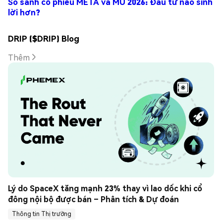
So sánh cổ phiếu META và MU 2026: Đầu tư nào sinh
lời hơn?
DRIP ($DRIP) Blog
Thêm
Lý do SpaceX tăng mạnh 23% thay vì lao dốc khi cổ 
đông nội bộ được bán – Phân tích & Dự đoán
Thông tin Thị trường