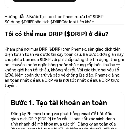
Hướng dẫn 3 Bước
Tại sao chọn Phemex
Lưu trữ $DRIP
Sử dụng $DRIP
Phân tích $DRIP
Các loại tiền khác
Tôi có thể mua DRIP ($DRIP) ở đâu?
Khám phá nơi mua DRIP ($DRIP) trên Phemex, sàn giao dịch tiền
điện tử an toàn và được tin cậy toàn cầu. Ba bước đơn giản này
cho phép bạn mua $DRIP với phí thấp bằng thẻ tín dụng, thẻ ghi
nợ, chuyển khoản ngân hàng hoặc nhà cung cấp bên thứ ba —
không giới hạn tối thiểu, không rắc rối. Với xác thực hai yếu tố
(2FA), kiểm toán dự trữ và bảo vệ chống lừa đảo, Phemex là nơi
an toàn nhất để mua DRIP và là nơi tốt nhất để mua DRIP trực
tuyến.
Bước 1. Tạo tài khoản an toàn
Đăng ký Phemex trong vài phút bằng email để bắt đầu
giao dịch DRIP ($DRIP) toàn cầu. Hoàn tất xác minh danh
tính nhanh để mở khóa mua tức thì. Đăng ký an toàn của