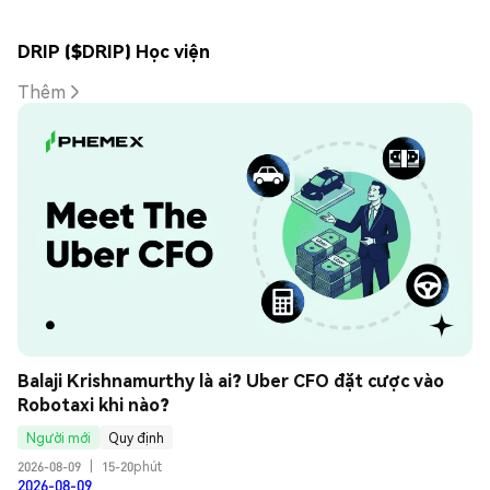
DRIP ($DRIP) Học viện
Thêm
Balaji Krishnamurthy là ai? Uber CFO đặt cược vào 
Robotaxi khi nào?
Người mới
Quy định
2026-08-09
|
15-20phút
2026-08-09