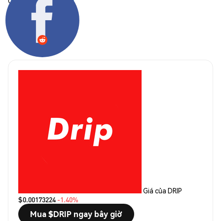
Chia sẻ:
Giá của DRIP
$0.00173224
-1.40%
Mua $DRIP ngay bây giờ