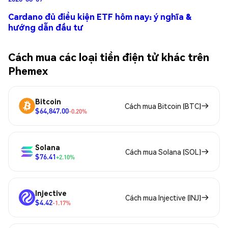
Cardano đủ điều kiện ETF hôm nay: ý nghĩa &
hướng dẫn đầu tư
Cách mua các loại tiền điện tử khác trên
Phemex
Bitcoin
Cách mua Bitcoin (BTC)
$64,847.00
-0.20%
Solana
Cách mua Solana (SOL)
$76.41
+2.10%
Injective
Cách mua Injective (INJ)
$4.42
-1.17%