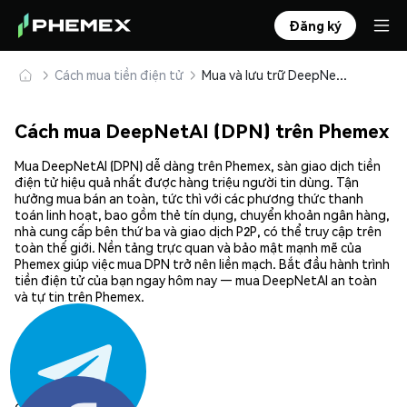
Đăng ký
Cách mua tiền điện tử
Mua và lưu trữ DeepNetAI (DPN) an toàn
Cách mua DeepNetAI (DPN) trên Phemex
Mua DeepNetAI (DPN) dễ dàng trên Phemex, sàn giao dịch tiền
điện tử hiệu quả nhất được hàng triệu người tin dùng. Tận
hưởng mua bán an toàn, tức thì với các phương thức thanh
toán linh hoạt, bao gồm thẻ tín dụng, chuyển khoản ngân hàng,
nhà cung cấp bên thứ ba và giao dịch P2P, có thể truy cập trên
toàn thế giới. Nền tảng trực quan và bảo mật mạnh mẽ của
Phemex giúp việc mua DPN trở nên liền mạch. Bắt đầu hành trình
tiền điện tử của bạn ngay hôm nay — mua DeepNetAI an toàn
và tự tin trên Phemex.