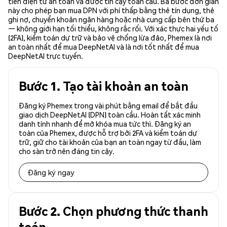
tiền điện tử an toàn và được tin cậy toàn cầu. Ba bước đơn giản
này cho phép bạn mua DPN với phí thấp bằng thẻ tín dụng, thẻ
ghi nợ, chuyển khoản ngân hàng hoặc nhà cung cấp bên thứ ba
— không giới hạn tối thiểu, không rắc rối. Với xác thực hai yếu tố
(2FA), kiểm toán dự trữ và bảo vệ chống lừa đảo, Phemex là nơi
an toàn nhất để mua DeepNetAI và là nơi tốt nhất để mua
DeepNetAI trực tuyến.
Bước 1. Tạo tài khoản an toàn
Đăng ký Phemex trong vài phút bằng email để bắt đầu
giao dịch DeepNetAI (DPN) toàn cầu. Hoàn tất xác minh
danh tính nhanh để mở khóa mua tức thì. Đăng ký an
toàn của Phemex, được hỗ trợ bởi 2FA và kiểm toán dự
trữ, giữ cho tài khoản của bạn an toàn ngay từ đầu, làm
cho sàn trở nên đáng tin cậy.
Đăng ký ngay
Bước 2. Chọn phương thức thanh
toán