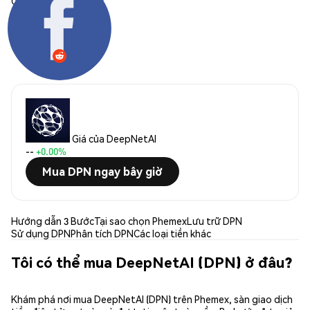
Chia sẻ:
Giá của DeepNetAI
--
+0.00%
Mua DPN ngay bây giờ
Hướng dẫn 3 Bước
Tại sao chọn Phemex
Lưu trữ DPN
Sử dụng DPN
Phân tích DPN
Các loại tiền khác
Tôi có thể mua DeepNetAI (DPN) ở đâu?
Khám phá nơi mua DeepNetAI (DPN) trên Phemex, sàn giao dịch