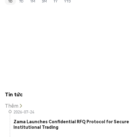
1D
7D
1M
3M
1Y
YTD
Tin tức
Thêm
2026-07-24
Zama Launches Confidential RFQ Protocol for Secure
Institutional Trading