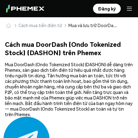
Đăng ký
Cách mua tiền điện tử
Mua và lưu trữ DoorDash (Ondo Tokenized Stock) (DASHON) an toàn
Cách mua DoorDash (Ondo Tokenized
Stock) (DASHON) trên Phemex
Mua DoorDash (Ondo Tokenized Stock) (DASHON) dễ dàng trên
Phemex, sàn giao dịch tiền điện tử hiệu quả nhất được hàng
triệu người tin dùng. Tận hưởng mua bán an toàn, tức thì với
các phương thức thanh toán linh hoạt, bao gồm thẻ tín dụng,
chuyển khoản ngân hàng, nhà cung cấp bên thứ ba và giao dịch
P2P, có thể truy cập trên toàn thế giới. Nền tảng trực quan và
bảo mật mạnh mẽ của Phemex giúp việc mua DASHON trở nên
liền mạch. Bắt đầu hành trình tiền điện tử của bạn ngay hôm nay
— mua DoorDash (Ondo Tokenized Stock) an toàn và tự tin
trên Phemex.