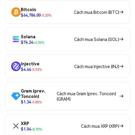
Bitcoin
Cách mua Bitcoin (BTC)
$64,786.00
-0.20%
Solana
Cách mua Solana (SOL)
$76.24
+2.30%
Injective
Cách mua Injective (INJ)
$4.44
-0.93%
Gram (prev.
Cách mua Gram (prev. Toncoin)
Toncoin)
(GRAM)
$1.34
-0.85%
XRP
Cách mua XRP (XRP)
$1.04
+0.70%