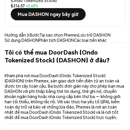
(Ondo Tokenized Stock)
$216.57
+0.60%
Mua DASHON ngay bây giờ
Hướng dẫn 3 Bước
Tại sao chọn Phemex
Lưu trữ DASHON
Sử dụng DASHON
Phân tích DASHON
Các loại tiền khác
Tôi có thể mua DoorDash (Ondo
Tokenized Stock) (DASHON) ở đâu?
Khám phá nơi mua DoorDash (Ondo Tokenized Stock)
(DASHON) trên Phemex, sàn giao dịch tiền điện tử an toàn và
được tin cậy toàn cầu. Ba bước đơn giản này cho phép bạn mua
DASHON với phí thấp bằng thẻ tín dụng, thẻ ghi nợ, chuyển
khoản ngân hàng hoặc nhà cung cấp bên thứ ba — không giới
hạn tối thiểu, không rắc rối. Với xác thực hai yếu tố (2FA), kiểm
toán dự trữ và bảo vệ chống lừa đảo, Phemex là nơi an toàn
nhất để mua DoorDash (Ondo Tokenized Stock) và là nơi tốt
nhất để mua DoorDash (Ondo Tokenized Stock) trực tuyến.