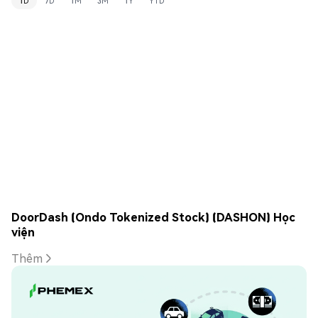
1D
7D
1M
3M
1Y
YTD
DoorDash (Ondo Tokenized Stock) (DASHON) Học
viện
Thêm