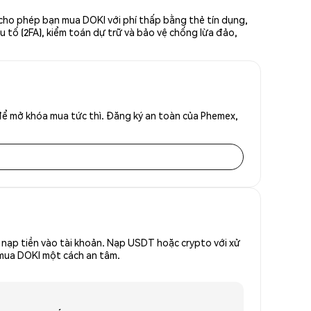
 cho phép bạn mua DOKI với phí thấp bằng thẻ tín dụng,
u tố (2FA), kiểm toán dự trữ và bảo vệ chống lừa đảo,
để mở khóa mua tức thì. Đăng ký an toàn của Phemex,
nạp tiền vào tài khoản. Nạp USDT hoặc crypto với xử
ể mua DOKI một cách an tâm.