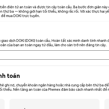
tiền điện tử an toàn và được tin cậy toàn cầu. Ba bước đơn giản này
thứ ba — không giới hạn tối thiểu, không rắc rối. Với xác thực hai yế
t để mua DOKI trực tuyến.
 giao dịch DOKI (DOKI) toàn cầu. Hoàn tất xác minh danh tính nhanh 
khoản của bạn an toàn ngay từ đầu, làm cho sàn trở nên đáng tin cậy.
nh toán
hẻ ghi nợ, chuyển khoản ngân hàng hoặc nhà cung cấp bên thứ ba để 
ền tối thiểu. Nền tảng an toàn của Phemex đảm bảo cách nhanh nhất đ