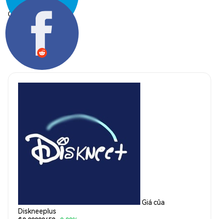
Chia sẻ:
Giá của
Diskneeplus