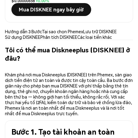
$0.00000658
+0.00%
Mua DISKNEE ngay bây giờ
Hướng dẫn 3 Bước
Tại sao chọn Phemex
Lưu trữ DISKNEE
Sử dụng DISKNEE
Phân tích DISKNEE
Các loại tiền khác
Tôi có thể mua Diskneeplus (DISKNEE) ở
đâu?
Khám phá nơi mua Diskneeplus (DISKNEE) trên Phemex, sàn giao
dịch tiền điện tử an toàn và được tin cậy toàn cầu. Ba bước đơn
giản này cho phép bạn mua DISKNEE với phí thấp bằng thẻ tín
dụng, thẻ ghi nợ, chuyển khoản ngân hàng hoặc nhà cung cấp
bên thứ ba — không giới hạn tối thiểu, không rắc rối. Với xác
thực hai yếu tố (2FA), kiểm toán dự trữ và bảo vệ chống lừa đảo,
Phemex là nơi an toàn nhất để mua Diskneeplus và là nơi tốt
nhất để mua Diskneeplus trực tuyến.
Bước 1. Tạo tài khoản an toàn