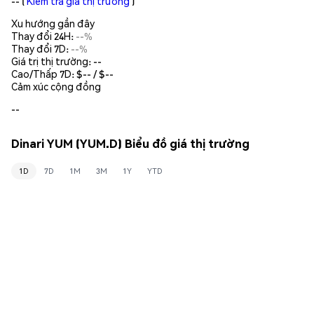
--
(
Kiểm tra giá thị trường
)
Xu hướng gần đây
Thay đổi 24H:
--%
Thay đổi 7D:
--%
Giá trị thị trường:
--
Cao/Thấp 7D: $
--
/ $
--
Cảm xúc cộng đồng
--
Dinari YUM (YUM.D) Biểu đồ giá thị trường
1D
7D
1M
3M
1Y
YTD