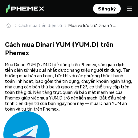
Đăng ký
Cách mua tiền điện tử
Mua và lưu trữ Dinari YUM (YUM.D) an toàn
Cách mua Dinari YUM (YUM.D) trên
Phemex
Mua Dinari YUM (YUM.D) dễ dàng trên Phemex, sàn giao dịch
tiền điện tử hiệu quả nhất được hàng triệu người tin dùng. Tận
hưởng mua bán an toàn, tức thì với các phương thức thanh
toán linh hoạt, bao gồm thẻ tín dụng, chuyển khoản ngân hàng,
nhà cung cấp bên thứ ba và giao dịch P2P, có thể truy cập trên
toàn thế giới. Nền tảng trực quan và bảo mật mạnh mẽ của
Phemex giúp việc mua YUM.D trở nên liền mạch. Bắt đầu hành
trình tiền điện tử của bạn ngay hôm nay — mua Dinari YUM an
toàn và tự tin trên Phemex.