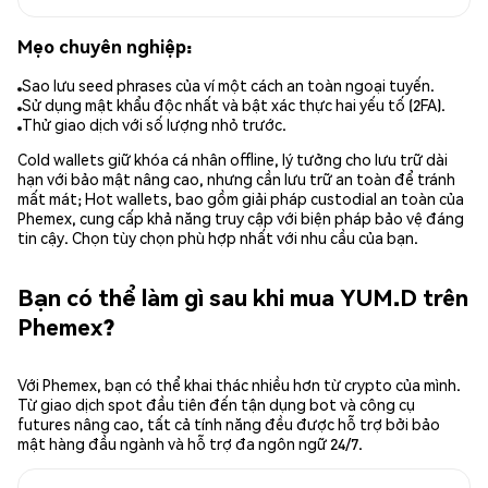
Mẹo chuyên nghiệp:
Sao lưu seed phrases của ví một cách an toàn ngoại tuyến.
Sử dụng mật khẩu độc nhất và bật xác thực hai yếu tố (2FA).
Thử giao dịch với số lượng nhỏ trước.
Cold wallets giữ khóa cá nhân offline, lý tưởng cho lưu trữ dài
hạn với bảo mật nâng cao, nhưng cần lưu trữ an toàn để tránh
mất mát; Hot wallets, bao gồm giải pháp custodial an toàn của
Phemex, cung cấp khả năng truy cập với biện pháp bảo vệ đáng
tin cậy. Chọn tùy chọn phù hợp nhất với nhu cầu của bạn.
Bạn có thể làm gì sau khi mua YUM.D trên
Phemex?
Với Phemex, bạn có thể khai thác nhiều hơn từ crypto của mình.
Từ giao dịch spot đầu tiên đến tận dụng bot và công cụ
futures nâng cao, tất cả tính năng đều được hỗ trợ bởi bảo
mật hàng đầu ngành và hỗ trợ đa ngôn ngữ 24/7.