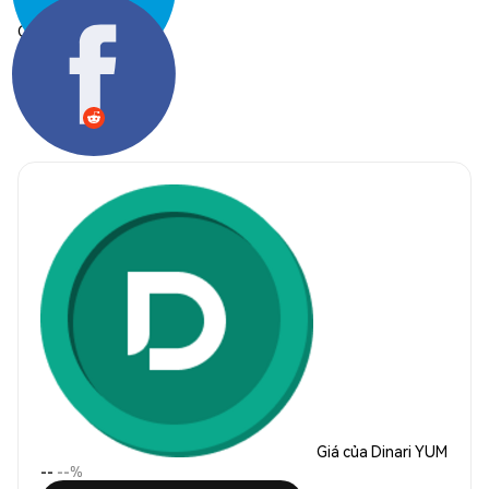
Chia sẻ:
Giá của Dinari YUM
--
--%