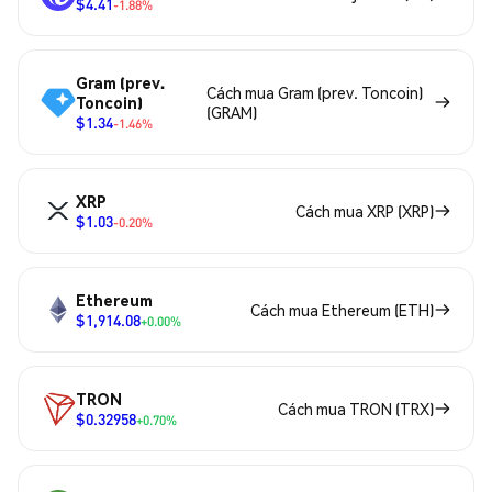
$4.41
-1.88%
Gram (prev.
Cách mua Gram (prev. Toncoin)
Toncoin)
(GRAM)
$1.34
-1.46%
XRP
Cách mua XRP (XRP)
$1.03
-0.20%
Ethereum
Cách mua Ethereum (ETH)
$1,914.08
+0.00%
TRON
Cách mua TRON (TRX)
$0.32958
+0.70%