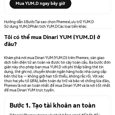
Mua YUM.D ngay bây giờ
Hướng dẫn 3 Bước
Tại sao chọn Phemex
Lưu trữ YUM.D
Sử dụng YUM.D
Phân tích YUM.D
Các loại tiền khác
Tôi có thể mua Dinari YUM (YUM.D) ở
đâu?
Khám phá nơi mua Dinari YUM (YUM.D) trên Phemex, sàn giao
dịch tiền điện tử an toàn và được tin cậy toàn cầu. Ba bước đơn
giản này cho phép bạn mua YUM.D với phí thấp bằng thẻ tín
dụng, thẻ ghi nợ, chuyển khoản ngân hàng hoặc nhà cung cấp
bên thứ ba — không giới hạn tối thiểu, không rắc rối. Với xác
thực hai yếu tố (2FA), kiểm toán dự trữ và bảo vệ chống lừa đảo,
Phemex là nơi an toàn nhất để mua Dinari YUM và là nơi tốt nhất
để mua Dinari YUM trực tuyến.
Bước 1. Tạo tài khoản an toàn