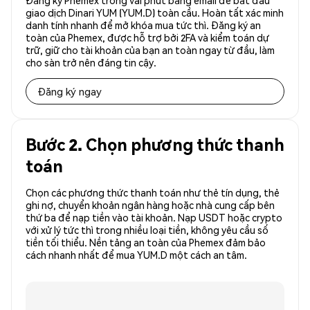
Đăng ký Phemex trong vài phút bằng email để bắt đầu
giao dịch Dinari YUM (YUM.D) toàn cầu. Hoàn tất xác minh
danh tính nhanh để mở khóa mua tức thì. Đăng ký an
toàn của Phemex, được hỗ trợ bởi 2FA và kiểm toán dự
trữ, giữ cho tài khoản của bạn an toàn ngay từ đầu, làm
cho sàn trở nên đáng tin cậy.
Đăng ký ngay
Bước 2. Chọn phương thức thanh
toán
Chọn các phương thức thanh toán như thẻ tín dụng, thẻ
ghi nợ, chuyển khoản ngân hàng hoặc nhà cung cấp bên
thứ ba để nạp tiền vào tài khoản. Nạp USDT hoặc crypto
với xử lý tức thì trong nhiều loại tiền, không yêu cầu số
tiền tối thiểu. Nền tảng an toàn của Phemex đảm bảo
cách nhanh nhất để mua YUM.D một cách an tâm.