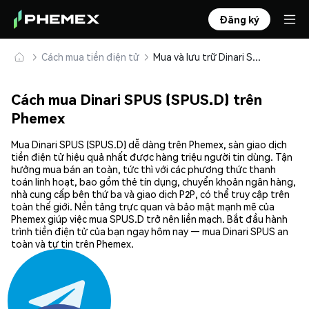
Đăng ký
Cách mua tiền điện tử
Mua và lưu trữ Dinari SPUS (SPUS.D) an toàn
Cách mua Dinari SPUS (SPUS.D) trên
Phemex
Mua Dinari SPUS (SPUS.D) dễ dàng trên Phemex, sàn giao dịch
tiền điện tử hiệu quả nhất được hàng triệu người tin dùng. Tận
hưởng mua bán an toàn, tức thì với các phương thức thanh
toán linh hoạt, bao gồm thẻ tín dụng, chuyển khoản ngân hàng,
nhà cung cấp bên thứ ba và giao dịch P2P, có thể truy cập trên
toàn thế giới. Nền tảng trực quan và bảo mật mạnh mẽ của
Phemex giúp việc mua SPUS.D trở nên liền mạch. Bắt đầu hành
trình tiền điện tử của bạn ngay hôm nay — mua Dinari SPUS an
toàn và tự tin trên Phemex.