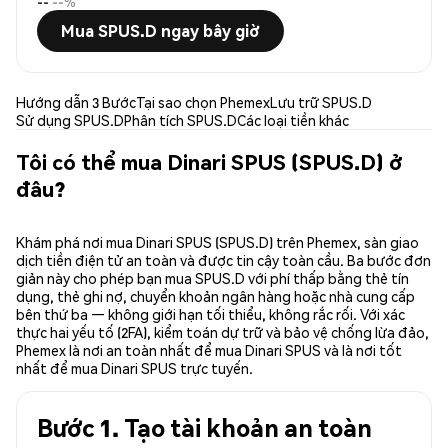
--
--%
Mua SPUS.D ngay bây giờ
Hướng dẫn 3 Bước
Tại sao chọn Phemex
Lưu trữ SPUS.D
Sử dụng SPUS.D
Phân tích SPUS.D
Các loại tiền khác
Tôi có thể mua Dinari SPUS (SPUS.D) ở
đâu?
Khám phá nơi mua Dinari SPUS (SPUS.D) trên Phemex, sàn giao
dịch tiền điện tử an toàn và được tin cậy toàn cầu. Ba bước đơn
giản này cho phép bạn mua SPUS.D với phí thấp bằng thẻ tín
dụng, thẻ ghi nợ, chuyển khoản ngân hàng hoặc nhà cung cấp
bên thứ ba — không giới hạn tối thiểu, không rắc rối. Với xác
thực hai yếu tố (2FA), kiểm toán dự trữ và bảo vệ chống lừa đảo,
Phemex là nơi an toàn nhất để mua Dinari SPUS và là nơi tốt
nhất để mua Dinari SPUS trực tuyến.
Bước 1. Tạo tài khoản an toàn