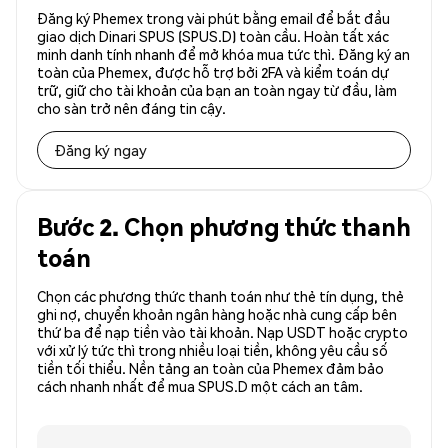
Đăng ký Phemex trong vài phút bằng email để bắt đầu
giao dịch Dinari SPUS (SPUS.D) toàn cầu. Hoàn tất xác
minh danh tính nhanh để mở khóa mua tức thì. Đăng ký an
toàn của Phemex, được hỗ trợ bởi 2FA và kiểm toán dự
trữ, giữ cho tài khoản của bạn an toàn ngay từ đầu, làm
cho sàn trở nên đáng tin cậy.
Đăng ký ngay
Bước 2. Chọn phương thức thanh
toán
Chọn các phương thức thanh toán như thẻ tín dụng, thẻ
ghi nợ, chuyển khoản ngân hàng hoặc nhà cung cấp bên
thứ ba để nạp tiền vào tài khoản. Nạp USDT hoặc crypto
với xử lý tức thì trong nhiều loại tiền, không yêu cầu số
tiền tối thiểu. Nền tảng an toàn của Phemex đảm bảo
cách nhanh nhất để mua SPUS.D một cách an tâm.