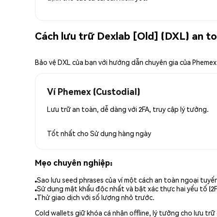
Cách lưu trữ Dexlab [Old] (DXL) an t
Bảo vệ DXL của bạn với hướng dẫn chuyên gia của Phemex
Ví Phemex (Custodial)
Lưu trữ an toàn, dễ dàng với 2FA, truy cập lý tưởng.
Tốt nhất cho
Sử dụng hàng ngày
Mẹo chuyên nghiệp:
Sao lưu seed phrases của ví một cách an toàn ngoại tuyế
Sử dụng mật khẩu độc nhất và bật xác thực hai yếu tố (2F
Thử giao dịch với số lượng nhỏ trước.
Cold wallets giữ khóa cá nhân offline, lý tưởng cho lưu t