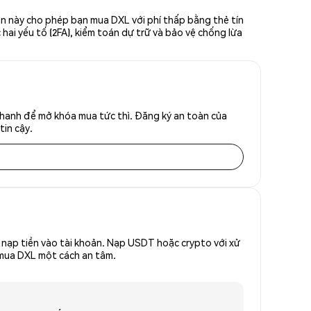
ản này cho phép bạn mua DXL với phí thấp bằng thẻ tín
hai yếu tố (2FA), kiểm toán dự trữ và bảo vệ chống lừa
nhanh để mở khóa mua tức thì. Đăng ký an toàn của
tin cậy.
nạp tiền vào tài khoản. Nạp USDT hoặc crypto với xử
ể mua DXL một cách an tâm.