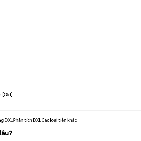
b [Old]
ng DXL
Phân tích DXL
Các loại tiền khác
đâu?