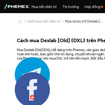
Mua tiền điện tử
Thị trường
Hợp đồng
Cách mua tiền điện tử
Mua và lưu trữ Dexlab [Old] (DXL) an toàn
Cách mua Dexlab [Old] (DXL) trên P
Mua Dexlab [Old] (DXL) dễ dàng trên Phemex, sàn giao dịc
toán linh hoạt, bao gồm thẻ tín dụng, chuyển khoản ngân 
của Phemex giúp việc mua DXL trở nên liền mạch. Bắt đầu 
Chia sẻ: