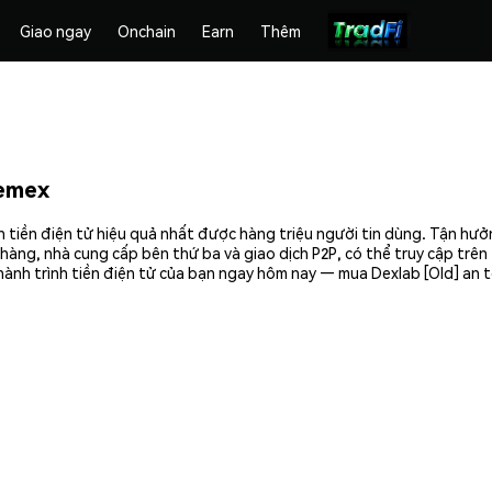
Giao ngay
Onchain
Earn
Thêm
hemex
h tiền điện tử hiệu quả nhất được hàng triệu người tin dùng. Tận hư
hàng, nhà cung cấp bên thứ ba và giao dịch P2P, có thể truy cập trê
hành trình tiền điện tử của bạn ngay hôm nay — mua Dexlab [Old] an t