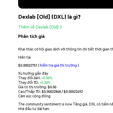
Dexlab [Old] (DXL) là gì?
Thêm về Dexlab [Old]
Phân tích giá
Khai thác cơ hội giao dịch với thông tin chi tiết thời gia
Hiện tại
$0.00022751
(
Kiểm tra giá thị trường
)
Xu hướng gần đây
Thay đổi 24H:
+0.00%
Thay đổi 7D:
+0.30%
Giá trị thị trường:
$0.00
Cao/Thấp 7D: $
0.00022848
/ $
0.00022492
Cảm xúc cộng đồng
The community sentiment is now Tăng giá. DXL có tiềm năn
nhà đầu tư dài hạn.