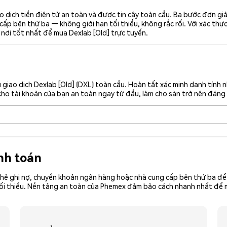
o dịch tiền điện tử an toàn và được tin cậy toàn cầu. Ba bước đơn gi
p bên thứ ba — không giới hạn tối thiểu, không rắc rối. Với xác thực 
 nơi tốt nhất để mua Dexlab [Old] trực tuyến.
giao dịch Dexlab [Old] (DXL) toàn cầu. Hoàn tất xác minh danh tính 
cho tài khoản của bạn an toàn ngay từ đầu, làm cho sàn trở nên đáng 
nh toán
hẻ ghi nợ, chuyển khoản ngân hàng hoặc nhà cung cấp bên thứ ba để 
ền tối thiểu. Nền tảng an toàn của Phemex đảm bảo cách nhanh nhất đ