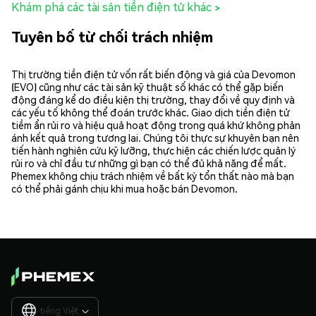
Khám phá các tài sản tiền điện tử khác >
Tuyên bố từ chối trách nhiệm
Thị trường tiền điện tử vốn rất biến động và giá của Devomon
(EVO) cũng như các tài sản kỹ thuật số khác có thể gặp biến
động đáng kể do điều kiện thị trường, thay đổi về quy định và
các yếu tố không thể đoán trước khác. Giao dịch tiền điện tử
tiềm ẩn rủi ro và hiệu quả hoạt động trong quá khứ không phản
ánh kết quả trong tương lai. Chúng tôi thực sự khuyên bạn nên
tiến hành nghiên cứu kỹ lưỡng, thực hiện các chiến lược quản lý
rủi ro và chỉ đầu tư những gì bạn có thể đủ khả năng để mất.
Phemex không chịu trách nhiệm về bất kỳ tổn thất nào mà bạn
có thể phải gánh chịu khi mua hoặc bán Devomon.
tiếng Việt
