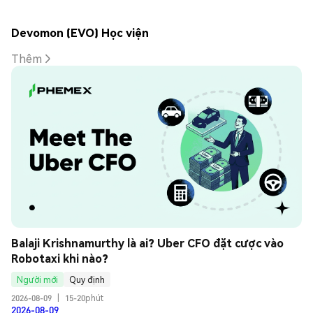
Devomon (EVO) Học viện
Thêm
Balaji Krishnamurthy là ai? Uber CFO đặt cược vào 
Robotaxi khi nào?
Người mới
Quy định
2026-08-09
|
15-20phút
2026-08-09