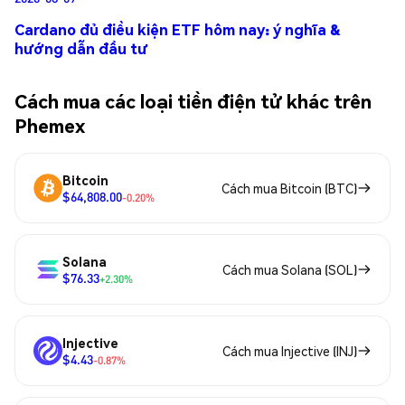
Cardano đủ điều kiện ETF hôm nay: ý nghĩa &
hướng dẫn đầu tư
Cách mua các loại tiền điện tử khác trên
Phemex
Bitcoin
Cách mua Bitcoin (BTC)
$64,808.00
-0.20%
Solana
Cách mua Solana (SOL)
$76.33
+2.30%
Injective
Cách mua Injective (INJ)
$4.43
-0.87%