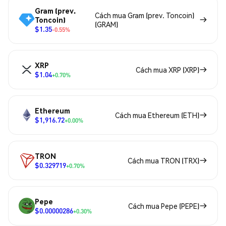
Gram (prev.
Cách mua Gram (prev. Toncoin)
Toncoin)
(GRAM)
$1.35
-0.55%
XRP
Cách mua XRP (XRP)
$1.04
+0.70%
Ethereum
Cách mua Ethereum (ETH)
$1,916.72
+0.00%
TRON
Cách mua TRON (TRX)
$0.329719
+0.70%
Pepe
Cách mua Pepe (PEPE)
$0.00000286
+0.30%