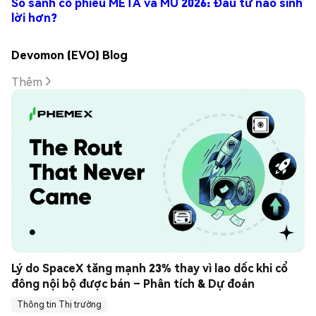
So sánh cổ phiếu META và MU 2026: Đầu tư nào sinh
lời hơn?
Devomon (EVO) Blog
Thêm
Lý do SpaceX tăng mạnh 23% thay vì lao dốc khi cổ 
đông nội bộ được bán – Phân tích & Dự đoán
Thông tin Thị trường