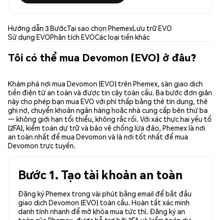
Hướng dẫn 3 Bước
Tại sao chọn Phemex
Lưu trữ EVO
Sử dụng EVO
Phân tích EVO
Các loại tiền khác
Tôi có thể mua Devomon (EVO) ở đâu?
Khám phá nơi mua Devomon (EVO) trên Phemex, sàn giao dịch
tiền điện tử an toàn và được tin cậy toàn cầu. Ba bước đơn giản
này cho phép bạn mua EVO với phí thấp bằng thẻ tín dụng, thẻ
ghi nợ, chuyển khoản ngân hàng hoặc nhà cung cấp bên thứ ba
— không giới hạn tối thiểu, không rắc rối. Với xác thực hai yếu tố
(2FA), kiểm toán dự trữ và bảo vệ chống lừa đảo, Phemex là nơi
an toàn nhất để mua Devomon và là nơi tốt nhất để mua
Devomon trực tuyến.
Bước 1. Tạo tài khoản an toàn
Đăng ký Phemex trong vài phút bằng email để bắt đầu
giao dịch Devomon (EVO) toàn cầu. Hoàn tất xác minh
danh tính nhanh để mở khóa mua tức thì. Đăng ký an