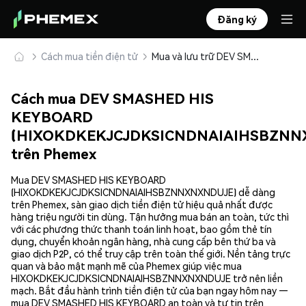
Đăng ký
Cách mua tiền điện tử
Mua và lưu trữ DEV SMASHED HIS KEYBOARD (HIXOKDKEKJCJDKSICNDNAIAIHSBZNNXNXNDUJE) an toàn
Cách mua DEV SMASHED HIS
KEYBOARD
(HIXOKDKEKJCJDKSICNDNAIAIHSBZNN
trên Phemex
Mua DEV SMASHED HIS KEYBOARD
(HIXOKDKEKJCJDKSICNDNAIAIHSBZNNXNXNDUJE) dễ dàng
trên Phemex, sàn giao dịch tiền điện tử hiệu quả nhất được
hàng triệu người tin dùng. Tận hưởng mua bán an toàn, tức thì
với các phương thức thanh toán linh hoạt, bao gồm thẻ tín
dụng, chuyển khoản ngân hàng, nhà cung cấp bên thứ ba và
giao dịch P2P, có thể truy cập trên toàn thế giới. Nền tảng trực
quan và bảo mật mạnh mẽ của Phemex giúp việc mua
HIXOKDKEKJCJDKSICNDNAIAIHSBZNNXNXNDUJE trở nên liền
mạch. Bắt đầu hành trình tiền điện tử của bạn ngay hôm nay —
mua DEV SMASHED HIS KEYBOARD an toàn và tự tin trên