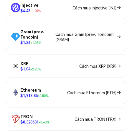
Injective
Cách mua Injective (INJ)
$4.43
-1.20%
Gram (prev.
Cách mua Gram (prev. Toncoin)
Toncoin)
(GRAM)
$1.36
+1.03%
XRP
Cách mua XRP (XRP)
$1.04
+2.20%
Ethereum
Cách mua Ethereum (ETH)
$1,918.85
+0.50%
TRON
Cách mua TRON (TRX)
$0.328681
+0.40%