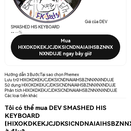
Giá của DEV
SMASHED HIS KEYBOARD
--
--%
Mua
HIXOKDKEKJCJDKSICNDNAIAIHSBZNNX
NXNDUJE ngay bây giờ
Hướng dẫn 3 Bước
Tại sao chọn Phemex
Lưu trữ HIXOKDKEKJCJDKSICNDNAIAIHSBZNNXNXNDUJE
Sử dụng HIXOKDKEKJCJDKSICNDNAIAIHSBZNNXNXNDUJE
Phân tích HIXOKDKEKJCJDKSICNDNAIAIHSBZNNXNXNDUJE
Các loại tiền khác
Tôi có thể mua DEV SMASHED HIS
KEYBOARD
(HIXOKDKEKJCJDKSICNDNAIAIHSBZNN