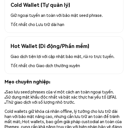
Cold Wallet (Tự quản lý)
Giữ ngoại tuyến an toàn với bảo mật seed phrase.
Tốt nhất cho
Lưu trữ dài hạn
Hot Wallet (Di động/Phần mềm)
Giao dịch tiện lợi với cập nhật bảo mật, rủi ro trực tuyến.
Tốt nhất cho
Giao dịch thường xuyên
Mẹo chuyên nghiệp:
Sao lưu seed phrases của ví một cách an toàn ngoại tuyến.
Sử dụng mật khẩu độc nhất và bật xác thực hai yếu tố (2FA).
Thử giao dịch với số lượng nhỏ trước.
Cold wallets giữ khóa cá nhân offline, lý tưởng cho lưu trữ dài
hạn với bảo mật nâng cao, nhưng cần lưu trữ an toàn để tránh
mất mát; Hot wallets, bao gồm giải pháp custodial an toàn của
Phemex, cung cấp khả năng truy cập với biện pháp bảo vệ đáng