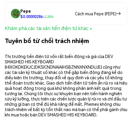
Pepe
Cách mua Pepe (PEPE)
$0.00000286
+2.20%
Khám phá các tài sản tiền điện tử khác >
Tuyên bố từ chối trách nhiệm
Thị trường tiền điện tử vốn rất biến động và giá của DEV
SMASHED HIS KEYBOARD
(HIXOKDKEKJCJDKSICNDNAIAIHSBZNNXNXNDUJE) cũng như
các tài sản kỹ thuật số khác có thể gặp biến động đáng kể do
điều kiện thị trường, thay đổi về quy định và các yếu tố không
thể đoán trước khác. Giao dịch tiền điện tử tiềm ẩn rủi ro và hiệu
quả hoạt động trong quá khứ không phản ánh kết quả trong
tương lai. Chúng tôi thực sự khuyên bạn nên tiến hành nghiên
cứu kỹ lưỡng, thực hiện các chiến lược quản lý rủi ro và chỉ đầu tư
những gì bạn có thể đủ khả năng để mất. Phemex không chịu
trách nhiệm về bất kỳ tổn thất nào mà bạn có thể phải gánh chịu
khi mua hoặc bán DEV SMASHED HIS KEYBOARD.