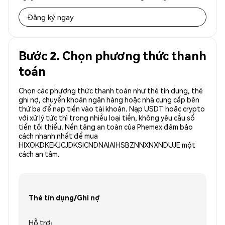
Đăng ký ngay
Bước 2. Chọn phương thức thanh
toán
Chọn các phương thức thanh toán như thẻ tín dụng, thẻ
ghi nợ, chuyển khoản ngân hàng hoặc nhà cung cấp bên
thứ ba để nạp tiền vào tài khoản. Nạp USDT hoặc crypto
với xử lý tức thì trong nhiều loại tiền, không yêu cầu số
tiền tối thiểu. Nền tảng an toàn của Phemex đảm bảo
cách nhanh nhất để mua
HIXOKDKEKJCJDKSICNDNAIAIHSBZNNXNXNDUJE một
cách an tâm.
Thẻ tín dụng/Ghi nợ
Hỗ trợ: