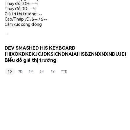
Thay đổi 24H:
--%
Thay đổi 7D:
--%
Giá trị thị trường:
--
Cao/Thấp 7D: $
--
/ $
--
Cảm xúc cộng đồng
--
DEV SMASHED HIS KEYBOARD
(HIXOKDKEKJCJDKSICNDNAIAIHSBZNNXNXNDUJE)
Biểu đồ giá thị trường
1D
7D
1M
3M
1Y
YTD