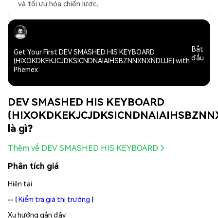
và tối ưu hóa chiến lược.
Bắt
Get Your First DEV SMASHED HIS KEYBOARD
đầu
(HIXOKDKEKJCJDKSICNDNAIAIHSBZNNXNXNDUJE) with
Phemex
DEV SMASHED HIS KEYBOARD
(HIXOKDKEKJCJDKSICNDNAIAIHSBZNN
là gì?
Thêm về DEV SMASHED HIS KEYBOARD
Phân tích giá
Hiện tại
--
(
Kiểm tra giá thị trường
)
Xu hướng gần đây