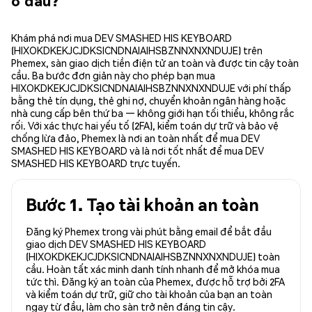
ở đâu?
Khám phá nơi mua DEV SMASHED HIS KEYBOARD
(HIXOKDKEKJCJDKSICNDNAIAIHSBZNNXNXNDUJE) trên
Phemex, sàn giao dịch tiền điện tử an toàn và được tin cậy toàn
cầu. Ba bước đơn giản này cho phép bạn mua
HIXOKDKEKJCJDKSICNDNAIAIHSBZNNXNXNDUJE với phí thấp
bằng thẻ tín dụng, thẻ ghi nợ, chuyển khoản ngân hàng hoặc
nhà cung cấp bên thứ ba — không giới hạn tối thiểu, không rắc
rối. Với xác thực hai yếu tố (2FA), kiểm toán dự trữ và bảo vệ
chống lừa đảo, Phemex là nơi an toàn nhất để mua DEV
SMASHED HIS KEYBOARD và là nơi tốt nhất để mua DEV
SMASHED HIS KEYBOARD trực tuyến.
Bước 1. Tạo tài khoản an toàn
Đăng ký Phemex trong vài phút bằng email để bắt đầu
giao dịch DEV SMASHED HIS KEYBOARD
(HIXOKDKEKJCJDKSICNDNAIAIHSBZNNXNXNDUJE) toàn
cầu. Hoàn tất xác minh danh tính nhanh để mở khóa mua
tức thì. Đăng ký an toàn của Phemex, được hỗ trợ bởi 2FA
và kiểm toán dự trữ, giữ cho tài khoản của bạn an toàn
ngay từ đầu, làm cho sàn trở nên đáng tin cậy.