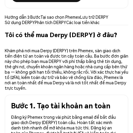
Hướng dẫn 3 Bước
Tại sao chọn Phemex
Lưu trữ DERPY
Sử dụng DERPY
Phân tích DERPY
Các loại tiền khác
Tôi có thể mua Derpy (DERPY) ở đâu?
Khám phá nơi mua Derpy (DERPY) trên Phemex, sàn giao dịch
tiền điện tử an toàn và được tin cậy toàn cầu. Ba bước đơn giản
này cho phép bạn mua DERPY với phí thấp bằng thẻ tín dụng,
thẻ ghi nợ, chuyển khoản ngân hàng hoặc nhà cung cấp bên thứ
ba — không giới hạn tối thiểu, không rắc rối. Với xác thực hai yếu
tố (2FA), kiểm toán dự trữ và bảo vệ chống lừa đảo, Phemex là
nơi an toàn nhất để mua Derpy và là nơi tốt nhất để mua Derpy
trực tuyến.
Bước 1. Tạo tài khoản an toàn
Đăng ký Phemex trong vài phút bằng email để bắt đầu
giao dịch Derpy (DERPY) toàn cầu. Hoàn tất xác minh
danh tính nhanh để mở khóa mua tức thì. Đăng ký an