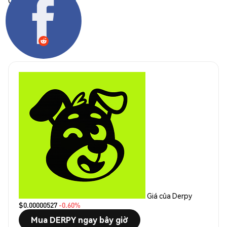
Chia sẻ:
Giá của Derpy
$0.00000527
-0.60%
Mua DERPY ngay bây giờ