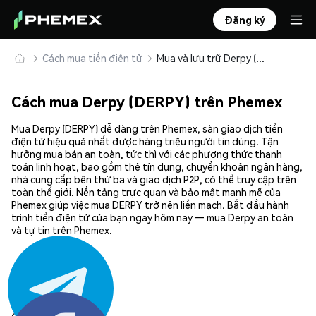
Đăng ký
Cách mua tiền điện tử
Mua và lưu trữ Derpy (DERPY) an toàn
Cách mua Derpy (DERPY) trên Phemex
Mua Derpy (DERPY) dễ dàng trên Phemex, sàn giao dịch tiền
điện tử hiệu quả nhất được hàng triệu người tin dùng. Tận
hưởng mua bán an toàn, tức thì với các phương thức thanh
toán linh hoạt, bao gồm thẻ tín dụng, chuyển khoản ngân hàng,
nhà cung cấp bên thứ ba và giao dịch P2P, có thể truy cập trên
toàn thế giới. Nền tảng trực quan và bảo mật mạnh mẽ của
Phemex giúp việc mua DERPY trở nên liền mạch. Bắt đầu hành
trình tiền điện tử của bạn ngay hôm nay — mua Derpy an toàn
và tự tin trên Phemex.