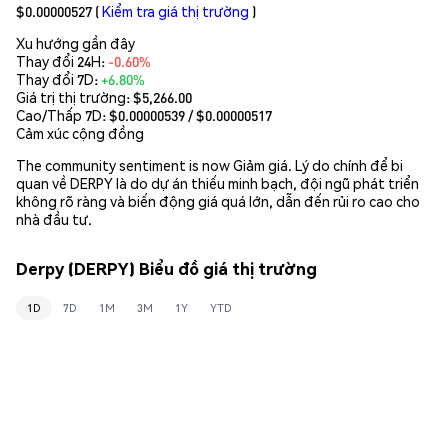
$0.00000527
(
Kiểm tra giá thị trường
)
Xu hướng gần đây
Thay đổi 24H:
-0.60%
Thay đổi 7D:
+6.80%
Giá trị thị trường:
$5,266.00
Cao/Thấp 7D: $
0.00000539
/ $
0.00000517
Cảm xúc cộng đồng
The community sentiment is now Giảm giá. Lý do chính để bi
quan về DERPY là do dự án thiếu minh bạch, đội ngũ phát triển
không rõ ràng và biến động giá quá lớn, dẫn đến rủi ro cao cho
nhà đầu tư.
Derpy (DERPY) Biểu đồ giá thị trường
1D
7D
1M
3M
1Y
YTD