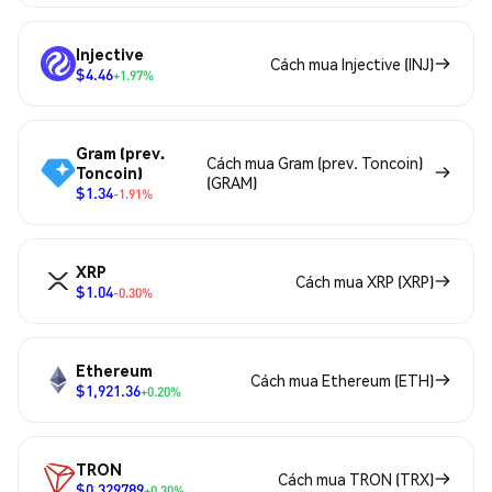
Injective
Cách mua Injective (INJ)
$4.46
+1.97%
Gram (prev.
Cách mua Gram (prev. Toncoin)
Toncoin)
(GRAM)
$1.34
-1.91%
XRP
Cách mua XRP (XRP)
$1.04
-0.30%
Ethereum
Cách mua Ethereum (ETH)
$1,921.36
+0.20%
TRON
Cách mua TRON (TRX)
$0.329789
+0.30%