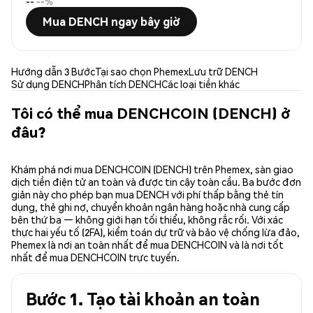
--
--%
Mua DENCH ngay bây giờ
Hướng dẫn 3 Bước
Tại sao chọn Phemex
Lưu trữ DENCH
Sử dụng DENCH
Phân tích DENCH
Các loại tiền khác
Tôi có thể mua DENCHCOIN (DENCH) ở
đâu?
Khám phá nơi mua DENCHCOIN (DENCH) trên Phemex, sàn giao
dịch tiền điện tử an toàn và được tin cậy toàn cầu. Ba bước đơn
giản này cho phép bạn mua DENCH với phí thấp bằng thẻ tín
dụng, thẻ ghi nợ, chuyển khoản ngân hàng hoặc nhà cung cấp
bên thứ ba — không giới hạn tối thiểu, không rắc rối. Với xác
thực hai yếu tố (2FA), kiểm toán dự trữ và bảo vệ chống lừa đảo,
Phemex là nơi an toàn nhất để mua DENCHCOIN và là nơi tốt
nhất để mua DENCHCOIN trực tuyến.
Bước 1. Tạo tài khoản an toàn