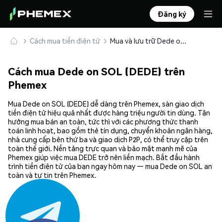
Đăng ký
Cách mua tiền điện tử
Mua và lưu trữ Dede on SOL (DEDE) an toàn
Cách mua Dede on SOL (DEDE) trên
Phemex
Mua Dede on SOL (DEDE) dễ dàng trên Phemex, sàn giao dịch
tiền điện tử hiệu quả nhất được hàng triệu người tin dùng. Tận
hưởng mua bán an toàn, tức thì với các phương thức thanh
toán linh hoạt, bao gồm thẻ tín dụng, chuyển khoản ngân hàng,
nhà cung cấp bên thứ ba và giao dịch P2P, có thể truy cập trên
toàn thế giới. Nền tảng trực quan và bảo mật mạnh mẽ của
Phemex giúp việc mua DEDE trở nên liền mạch. Bắt đầu hành
trình tiền điện tử của bạn ngay hôm nay — mua Dede on SOL an
toàn và tự tin trên Phemex.