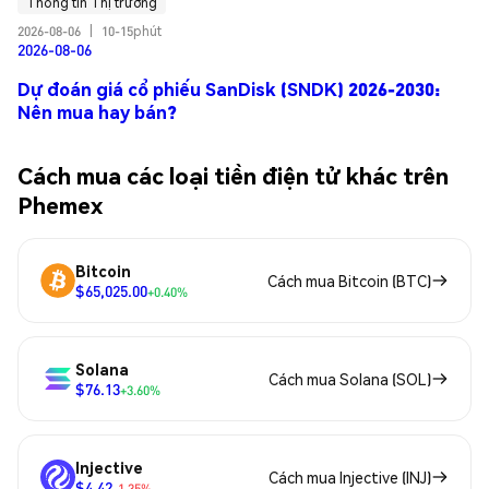
Thông tin Thị trường
2026-08-06
|
10-15phút
2026-08-06
Dự đoán giá cổ phiếu SanDisk (SNDK) 2026-2030:
Nên mua hay bán?
Cách mua các loại tiền điện tử khác trên
Phemex
Bitcoin
Cách mua Bitcoin (BTC)
$65,025.00
+0.40%
Solana
Cách mua Solana (SOL)
$76.13
+3.60%
Injective
Cách mua Injective (INJ)
$4.42
-1.35%