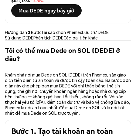
$0.0
1884
-0.76%
9
Mua DEDE ngay bây giờ
Hướng dẫn 3 Bước
Tại sao chọn Phemex
Lưu trữ DEDE
Sử dụng DEDE
Phân tích DEDE
Các loại tiền khác
Tôi có thể mua Dede on SOL (DEDE) ở
đâu?
Khám phá nơi mua Dede on SOL (DEDE) trên Phemex, sàn giao
dịch tiền điện tử an toàn và được tin cậy toàn cầu. Ba bước đơn
giản này cho phép bạn mua DEDE với phí thấp bằng thẻ tín
dụng, thẻ ghi nợ, chuyển khoản ngân hàng hoặc nhà cung cấp
bên thứ ba — không giới hạn tối thiểu, không rắc rối. Với xác
thực hai yếu tố (2FA), kiểm toán dự trữ và bảo vệ chống lừa đảo,
Phemex là nơi an toàn nhất để mua Dede on SOL và là nơi tốt
nhất để mua Dede on SOL trực tuyến.
Bước 1. Tạo tài khoản an toàn