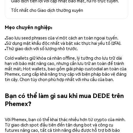
Giao dịch tiện lợi với cập nhật bảo mật, rủi ro trực tuyến.
Tốt nhất cho
Giao dịch thường xuyên
Mẹo chuyên nghiệp:
Sao lưu seed phrases của ví một cách an toàn ngoại tuyến.
Sử dụng mật khẩu độc nhất và bật xác thực hai yếu tố (2FA).
Thử giao dịch với số lượng nhỏ trước.
Cold wallets giữ khóa cá nhân offline, lý tưởng cho lưu trữ dài
hạn với bảo mật nâng cao, nhưng cần lưu trữ an toàn để tránh
mất mát; Hot wallets, bao gồm giải pháp custodial an toàn của
Phemex, cung cấp khả năng truy cập với biện pháp bảo vệ đáng
tin cậy. Chọn tùy chọn phù hợp nhất với nhu cầu của bạn.
Bạn có thể làm gì sau khi mua DEDE trên
Phemex?
Với Phemex, bạn có thể khai thác nhiều hơn từ crypto của mình.
Từ giao dịch spot đầu tiên đến tận dụng bot và công cụ
futures nâng cao, tất cả tính năng đều được hỗ trợ bởi bảo