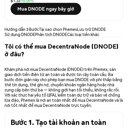
$1.33
+0.00%
Mua DNODE ngay bây giờ
Hướng dẫn 3 Bước
Tại sao chọn Phemex
Lưu trữ DNODE
Sử dụng DNODE
Phân tích DNODE
Các loại tiền khác
Tôi có thể mua DecentraNode (DNODE)
ở đâu?
Khám phá nơi mua DecentraNode (DNODE) trên Phemex, sàn
giao dịch tiền điện tử an toàn và được tin cậy toàn cầu. Ba
bước đơn giản này cho phép bạn mua DNODE với phí thấp bằng
thẻ tín dụng, thẻ ghi nợ, chuyển khoản ngân hàng hoặc nhà
cung cấp bên thứ ba — không giới hạn tối thiểu, không rắc rối.
Với xác thực hai yếu tố (2FA), kiểm toán dự trữ và bảo vệ chống
lừa đảo, Phemex là nơi an toàn nhất để mua DecentraNode và là
nơi tốt nhất để mua DecentraNode trực tuyến.
Bước 1. Tạo tài khoản an toàn