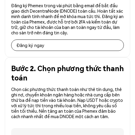
Đăng ký Phemex trong vài phút bằng email để bắt đầu
giao dịch DecentraNode (DNODE) toàn cầu. Hoàn tất xác
minh danh tính nhanh để mở khóa mua tức thì. Đăng ký an
toàn của Phemex, được hỗ trợ bởi 2FA và kiểm toán dự
trữ, giữ cho tài khoản của bạn an toàn ngay từ đầu, làm
cho sàn trở nên đáng tin cậy.
Đăng ký ngay
Bước 2. Chọn phương thức thanh
toán
Chọn các phương thức thanh toán như thẻ tín dụng, thẻ
ghi nợ, chuyển khoản ngân hàng hoặc nhà cung cấp bên
thứ ba để nạp tiền vào tài khoản. Nạp USDT hoặc crypto
với xử lý tức thì trong nhiều loại tiền, không yêu cầu số
tiền tối thiểu. Nền tảng an toàn của Phemex đảm bảo
cách nhanh nhất để mua DNODE một cách an tâm.