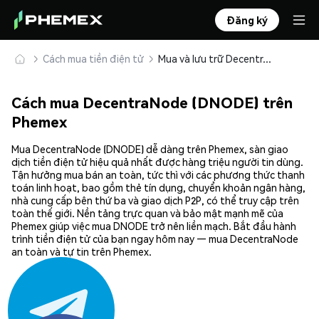
Đăng ký
Cách mua tiền điện tử
Mua và lưu trữ DecentraNode (DNODE) an toàn
Cách mua DecentraNode (DNODE) trên
Phemex
Mua DecentraNode (DNODE) dễ dàng trên Phemex, sàn giao
dịch tiền điện tử hiệu quả nhất được hàng triệu người tin dùng.
Tận hưởng mua bán an toàn, tức thì với các phương thức thanh
toán linh hoạt, bao gồm thẻ tín dụng, chuyển khoản ngân hàng,
nhà cung cấp bên thứ ba và giao dịch P2P, có thể truy cập trên
toàn thế giới. Nền tảng trực quan và bảo mật mạnh mẽ của
Phemex giúp việc mua DNODE trở nên liền mạch. Bắt đầu hành
trình tiền điện tử của bạn ngay hôm nay — mua DecentraNode
an toàn và tự tin trên Phemex.