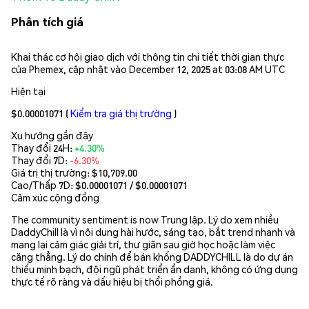
Phân tích giá
Khai thác cơ hội giao dịch với thông tin chi tiết thời gian thực
của Phemex, cập nhật vào December 12, 2025 at 03:08 AM UTC
Hiện tại
$0.00001071
(
Kiểm tra giá thị trường
)
Xu hướng gần đây
Thay đổi 24H:
+4.30%
Thay đổi 7D:
-6.30%
Giá trị thị trường:
$10,709.00
Cao/Thấp 7D: $
0.00001071
/ $
0.00001071
Cảm xúc cộng đồng
The community sentiment is now Trung lập. Lý do xem nhiều
DaddyChill là vì nội dung hài hước, sáng tạo, bắt trend nhanh và
mang lại cảm giác giải trí, thư giãn sau giờ học hoặc làm việc
căng thẳng. Lý do chính để bán khống DADDYCHILL là do dự án
thiếu minh bạch, đội ngũ phát triển ẩn danh, không có ứng dụng
thực tế rõ ràng và dấu hiệu bị thổi phồng giá.