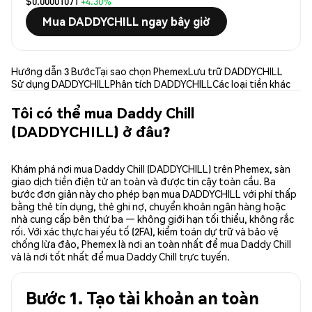
$0.00001071
+4.30%
Mua DADDYCHILL ngay bây giờ
Hướng dẫn 3 Bước
Tại sao chọn Phemex
Lưu trữ DADDYCHILL
Sử dụng DADDYCHILL
Phân tích DADDYCHILL
Các loại tiền khác
Tôi có thể mua Daddy Chill
(DADDYCHILL) ở đâu?
Khám phá nơi mua Daddy Chill (DADDYCHILL) trên Phemex, sàn
giao dịch tiền điện tử an toàn và được tin cậy toàn cầu. Ba
bước đơn giản này cho phép bạn mua DADDYCHILL với phí thấp
bằng thẻ tín dụng, thẻ ghi nợ, chuyển khoản ngân hàng hoặc
nhà cung cấp bên thứ ba — không giới hạn tối thiểu, không rắc
rối. Với xác thực hai yếu tố (2FA), kiểm toán dự trữ và bảo vệ
chống lừa đảo, Phemex là nơi an toàn nhất để mua Daddy Chill
và là nơi tốt nhất để mua Daddy Chill trực tuyến.
Bước 1. Tạo tài khoản an toàn