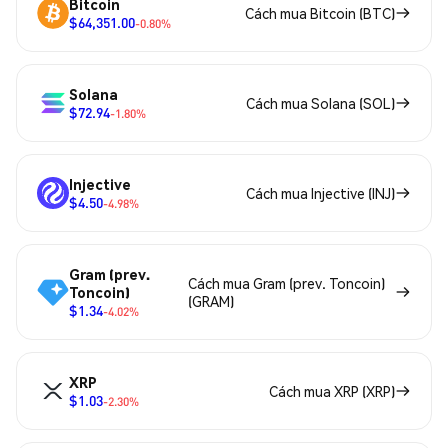
Bitcoin
Cách mua Bitcoin (BTC)
$64,351.00
-0.80%
Solana
Cách mua Solana (SOL)
$72.94
-1.80%
Injective
Cách mua Injective (INJ)
$4.50
-4.98%
Gram (prev.
Cách mua Gram (prev. Toncoin)
Toncoin)
(GRAM)
$1.34
-4.02%
XRP
Cách mua XRP (XRP)
$1.03
-2.30%