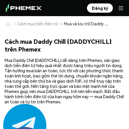
Đăng ký
Cách mua tiền điện tử
Mua và lưu trữ Daddy Chill (DADDYCHILL) an toàn
Cách mua Daddy Chill (DADDYCHILL)
trên Phemex
Mua Daddy Chill (DADDYCHILL) dễ dàng trên Phemex, sàn giao
dịch tiền điện tử hiệu quả nhất được hàng triệu người tin dùng.
Tận hưởng mua bán an toàn, tức thì với các phương thức thanh
toán linh hoạt, bao gồm thẻ tín dụng, chuyển khoản ngân hàng,
nhà cung cấp bên thứ ba và giao dịch P2P, có thể truy cập trên
toàn thế giới. Nền tảng trực quan và bảo mật mạnh mẽ của
Phemex giúp việc mua DADDYCHILL trở nên liền mạch. Bắt đầu
hành trình tiền điện tử của bạn ngay hôm nay — mua Daddy Chill
an toàn và tự tin trên Phemex.