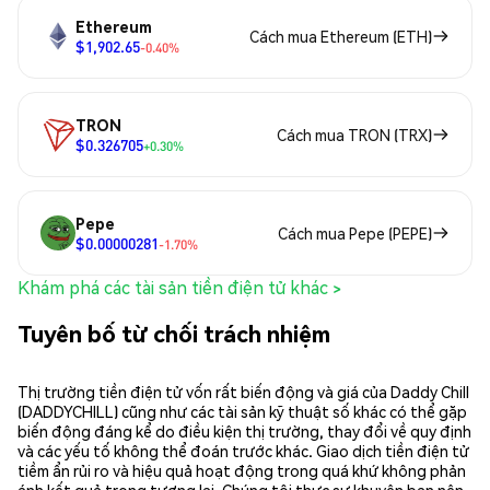
Ethereum
Cách mua Ethereum (ETH)
$1,902.65
-0.40%
TRON
Cách mua TRON (TRX)
$0.326705
+0.30%
Pepe
Cách mua Pepe (PEPE)
$0.00000281
-1.70%
Khám phá các tài sản tiền điện tử khác >
Tuyên bố từ chối trách nhiệm
Thị trường tiền điện tử vốn rất biến động và giá của Daddy Chill
(DADDYCHILL) cũng như các tài sản kỹ thuật số khác có thể gặp
biến động đáng kể do điều kiện thị trường, thay đổi về quy định
và các yếu tố không thể đoán trước khác. Giao dịch tiền điện tử
tiềm ẩn rủi ro và hiệu quả hoạt động trong quá khứ không phản
ánh kết quả trong tương lai. Chúng tôi thực sự khuyên bạn nên