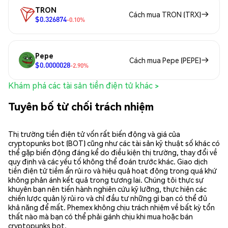
TRON
Cách mua TRON (TRX)
$0.326874
-0.10%
Pepe
Cách mua Pepe (PEPE)
$0.0000028
-2.90%
Khám phá các tài sản tiền điện tử khác >
Tuyên bố từ chối trách nhiệm
Thị trường tiền điện tử vốn rất biến động và giá của
cryptopunks bot (BOT) cũng như các tài sản kỹ thuật số khác có
thể gặp biến động đáng kể do điều kiện thị trường, thay đổi về
quy định và các yếu tố không thể đoán trước khác. Giao dịch
tiền điện tử tiềm ẩn rủi ro và hiệu quả hoạt động trong quá khứ
không phản ánh kết quả trong tương lai. Chúng tôi thực sự
khuyên bạn nên tiến hành nghiên cứu kỹ lưỡng, thực hiện các
chiến lược quản lý rủi ro và chỉ đầu tư những gì bạn có thể đủ
khả năng để mất. Phemex không chịu trách nhiệm về bất kỳ tổn
thất nào mà bạn có thể phải gánh chịu khi mua hoặc bán
cryptopunks bot.