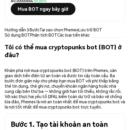
$0.00000644
+0.00%
Mua BOT ngay bây giờ
Hướng dẫn 3 Bước
Tại sao chọn Phemex
Lưu trữ BOT
Sử dụng BOT
Phân tích BOT
Các loại tiền khác
Tôi có thể mua cryptopunks bot (BOT) ở
đâu?
Khám phá nơi mua cryptopunks bot (BOT) trên Phemex, sàn
giao dịch tiền điện tử an toàn và được tin cậy toàn cầu. Ba
bước đơn giản này cho phép bạn mua BOT với phí thấp bằng
thẻ tín dụng, thẻ ghi nợ, chuyển khoản ngân hàng hoặc nhà
cung cấp bên thứ ba — không giới hạn tối thiểu, không rắc rối.
Với xác thực hai yếu tố (2FA), kiểm toán dự trữ và bảo vệ chống
lừa đảo, Phemex là nơi an toàn nhất để mua cryptopunks bot và
là nơi tốt nhất để mua cryptopunks bot trực tuyến.
Bước 1. Tạo tài khoản an toàn