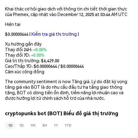
Khai thác cơ hội giao dịch với thông tin chi tiết thời gian thực
của Phemex, cập nhật vào December 12, 2025 at 03:46 AM UTC
Hiện tại
$0.00000644
(
Kiểm tra giá thị trường
)
Xu hướng gần đây
Thay đổi 24H:
+0.00%
Thay đổi 7D:
+0.00%
Giá trị thị trường:
$6,429.00
Cao/Thấp 7D: $
0.00000644
/ $
0.00000644
Cảm xúc cộng đồng
The community sentiment is now Tăng giá. Lý do đặt kỳ vọng
tăng giá vào BOT là do nhu cầu đầu tư hạ tầng giao thông
tăng, BOT có dòng tiền ổn định, tiềm năng lợi nhuận cao và
được hưởng lợi từ chính sách hỗ trợ của nhà nước.
cryptopunks bot (BOT) Biểu đồ giá thị trường
1D
7D
1M
3M
1Y
YTD