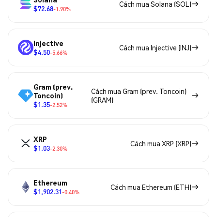
Cách mua Solana (SOL)
$72.68
-1.90%
Injective
Cách mua Injective (INJ)
$4.50
-5.66%
Gram (prev.
Cách mua Gram (prev. Toncoin)
Toncoin)
(GRAM)
$1.35
-2.52%
XRP
Cách mua XRP (XRP)
$1.03
-2.30%
Ethereum
Cách mua Ethereum (ETH)
$1,902.31
-0.40%